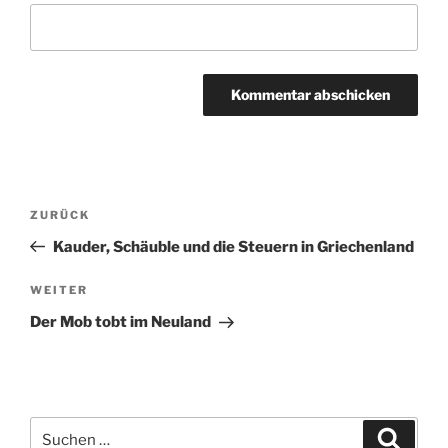
Beitragsnavigation
Vorheriger
ZURÜCK
Beitrag
Kauder, Schäuble und die Steuern in Griechenland
Nächster
WEITER
Beitrag
Der Mob tobt im Neuland
Suchen
Suche