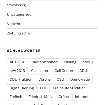
Strasbourg
Uncategorized
Verkehr
Zeitungsschau
SCHLAGWÖRTER
AfD
AI
Barrierefreiheit
Bildung
btw13
btw 2013
Callcenter
Call Center
CDU
CDU-Fraktion
Corona
CSU
Demokratie
Digitalisierung
FDP
Freibeuter-Fraktion
Freiheit
Friedrich Merz
Grüne
Internet