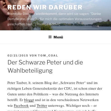
Zum
REDEN WIR DARÜBER
Inhalt
Wenn die Diktatur wiederkommt, dann wird sie sagen: "Danke
springen
Demokratie, dass Du für mich die optimalen Voraussetzungen
geschaffen hast." [Thomas Köhler]
Menü
VERÖFFENTLICHT
02/21/2015
VON
TOM_COAL
AM
Der Schwarze Peter und die
Wahlbeteiligung
Peter Tauber, lt. seinem Blog der „Schwarze Peter“ und im
richtigen Leben Generalsekretär der CDU, ist schon einer der
Guten unter den Politikern – was die Nutzung des Internets
betrifft. Er
bloggt
und ist in den verschiedenen Netzwerken
wie
Facebook
und
Twitter
unterwegs. Wichtiger noch – er