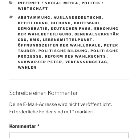
KATEGORIEN
INTERNET / SOCIAL MEDIA
,
POLITIK /
WIRTSCHAFT
SCHLAGWÖRTER
ABSTAMMUNG
,
AUSLANDSDEUTSCHE
,
BETEILIGUNG
,
BILDUNG
,
BRIEFWAHL
,
DEMOKRATIE
,
DEUTSCHER PASS
,
ERHÖHUNG
DER WAHLBETEILIGUNG
,
GENERALSEKRETÄR
CDU
,
KMK
,
LEBENSMITTELPUNKT
,
ÖFFNUNGSZEITEN DER WAHLLOKALE
,
PETER
TAUBER
,
POLITISCHE BILDUNG
,
POLITISCHE
PROZESSE
,
REFORM DES WAHLRECHTS
,
SCHWARZER PETER
,
VERFASSUNGSTAG
,
WAHLEN
Schreibe einen Kommentar
Deine E-Mail-Adresse wird nicht veröffentlicht.
Erforderliche Felder sind mit
*
markiert
Kommentar
*