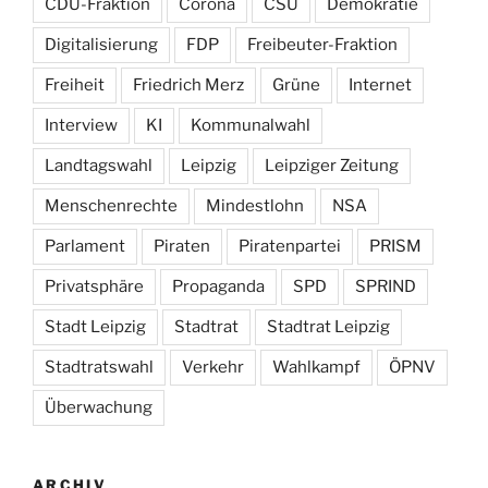
CDU-Fraktion
Corona
CSU
Demokratie
Digitalisierung
FDP
Freibeuter-Fraktion
Freiheit
Friedrich Merz
Grüne
Internet
Interview
KI
Kommunalwahl
Landtagswahl
Leipzig
Leipziger Zeitung
Menschenrechte
Mindestlohn
NSA
Parlament
Piraten
Piratenpartei
PRISM
Privatsphäre
Propaganda
SPD
SPRIND
Stadt Leipzig
Stadtrat
Stadtrat Leipzig
Stadtratswahl
Verkehr
Wahlkampf
ÖPNV
Überwachung
ARCHIV