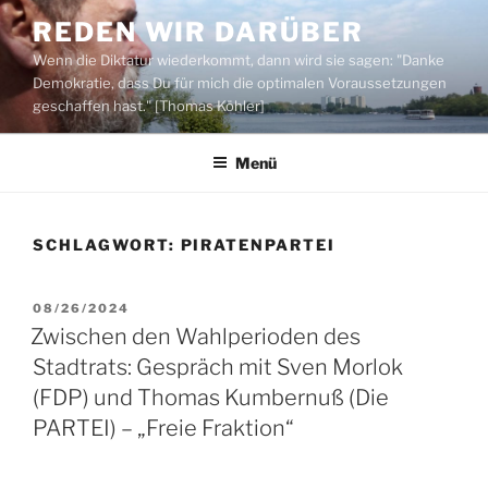
Zum
REDEN WIR DARÜBER
Inhalt
Wenn die Diktatur wiederkommt, dann wird sie sagen: "Danke
springen
Demokratie, dass Du für mich die optimalen Voraussetzungen
geschaffen hast." [Thomas Köhler]
Menü
SCHLAGWORT:
PIRATENPARTEI
VERÖFFENTLICHT
08/26/2024
AM
Zwischen den Wahlperioden des
Stadtrats: Gespräch mit Sven Morlok
(FDP) und Thomas Kumbernuß (Die
PARTEI) – „Freie Fraktion“