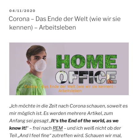
VERÖFFENTLICHT
04/11/2020
AM
Corona – Das Ende der Welt (wie wir sie
kennen) – Arbeitsleben
„
Ich möchte in die Zeit nach Corona schauen, soweit es
mir möglich ist. Es werden mehrere Artikel, zum
Anfang sei gesagt „
It‘s the End of the world, as we
know it!
“ – frei nach
REM
– und ich weiß nicht ob der
Teil „And I feel fine“ zutreffen wird. Schauen wir mal,