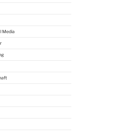
al Media
r
ng
haft