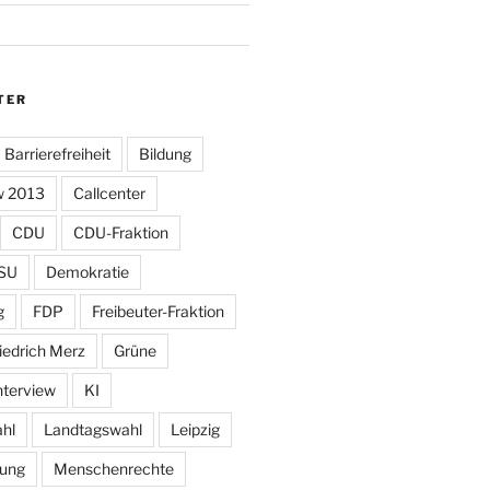
TER
Barrierefreiheit
Bildung
w 2013
Callcenter
CDU
CDU-Fraktion
SU
Demokratie
g
FDP
Freibeuter-Fraktion
iedrich Merz
Grüne
nterview
KI
hl
Landtagswahl
Leipzig
tung
Menschenrechte