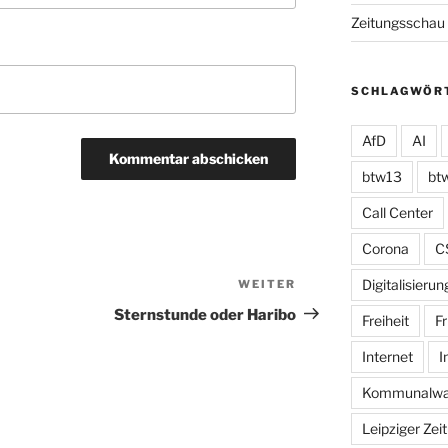
Zeitungsschau
SCHLAGWÖR
AfD
AI
btw13
bt
Call Center
Corona
C
Digitalisierun
WEITER
Nächster
Beitrag
Sternstunde oder Haribo
Freiheit
Fr
Internet
I
Kommunalwa
Leipziger Zei