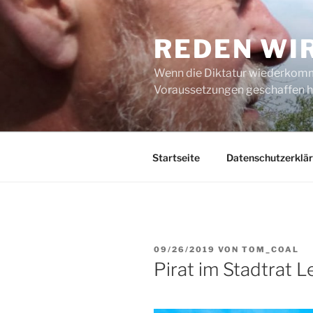
Zum
Inhalt
REDEN WI
springen
Wenn die Diktatur wiederkommt
Voraussetzungen geschaffen h
Startseite
Datenschutzerklä
VERÖFFENTLICHT
09/26/2019
VON
TOM_COAL
AM
Pirat im Stadtrat L