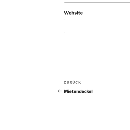
Website
Beitragsnavigation
Vorheriger
ZURÜCK
Beitrag
Mietendeckel