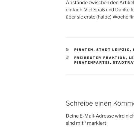
Abstände zwischen den Artikeln
einfach. Viel Spaß und Danke fü
über sie erste (halbe) Woche fi
KATEGORIEN
PIRATEN
,
STADT LEIPZIG
,
SCHLAGWÖRTER
FREIBEUTER-FRAKTION
,
LE
PIRATENPARTEI
,
STADTRA
Schreibe einen Komm
Deine E-Mail-Adresse wird nicht
sind mit
*
markiert