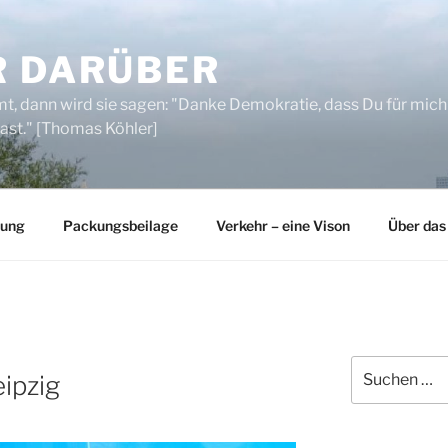
R DARÜBER
, dann wird sie sagen: "Danke Demokratie, dass Du für mich
ast." [Thomas Köhler]
rung
Packungsbeilage
Verkehr – eine Vison
Über das
Suchen
eipzig
nach: