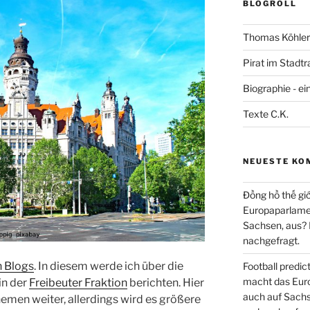
BLOGROLL
Thomas Köhler 
Pirat im Stadtr
Biographie - ei
Texte C.K.
NEUESTE KO
Đồng hồ thế giớ
Europaparlament
Sachsen, aus?
nachgefragt.
 Blogs
. In diesem werde ich über die
Football predi
macht das Euro
in der
Freibeuter Fraktion
berichten. Hier
auch auf Sachs
emen weiter, allerdings wird es größere