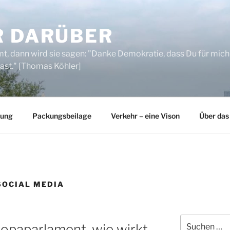
R DARÜBER
, dann wird sie sagen: "Danke Demokratie, dass Du für mich
ast." [Thomas Köhler]
rung
Packungsbeilage
Verkehr – eine Vison
Über das
SOCIAL MEDIA
Suchen
opaparlament, wie wirkt