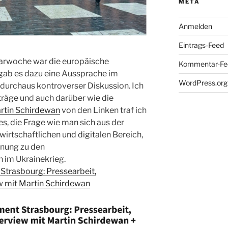
META
Anmelden
Eintrags-Feed
narwoche war die europäische
Kommentar-Fe
z gab es dazu eine Aussprache im
WordPress.org
 durchaus kontroverser Diskussion. Ich
iträge und auch darüber wie die
rtin Schirdewan
von den Linken traf ich
s, die Frage wie man sich aus der
irtschaftlichen und digitalen Bereich,
inung zu den
 im Ukrainekrieg.
Strasbourg: Pressearbeit,
ew mit Martin Schirdewan