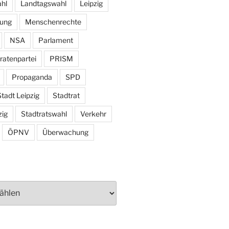
hl
Landtagswahl
Leipzig
tung
Menschenrechte
NSA
Parlament
ratenpartei
PRISM
Propaganda
SPD
tadt Leipzig
Stadtrat
zig
Stadtratswahl
Verkehr
ÖPNV
Überwachung