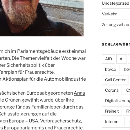
Uncategorized
Verkehr
Zeitungsschau
SCHLAGWÖR
 mich im Parlamentsgebäude erst einmal
rrgarten. Die Themenvielfalt der Woche war
AfD
AI
r Sicherheitspolitik über
btw13
bt
Fahrplan für Frauenrechte,
m Aktionsplan für die Automobilindustrie
Call Center
Corona
C
en sächsischen Europaabgeordneten
Anna
Die Grünen gewählt wurde, über ihre
Digitalisierun
erunge für das Familienleben durch das
Freiheit
Fr
Schlussfolgerungen auf die
gen Europa – USA, Verbraucherschutz,
Internet
I
s Europaparlaments und Frauenrechte.