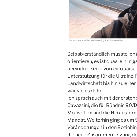
Selbstverständlich musste ich
orientieren, es ist quasi ein I
beeindruckend, von europäische
Unterstützung für die Ukraine, 
Landwirtschaft bis hin zu eine
war vieles dabei.
Ich sprach auch mit der erst
Cavazzini
, die für Bündnis 90/
Motivation und die Herausford
Mandat. Weiterhin ging es um 
Veränderungen in den Beziehin
die neue Zusammensetzung de