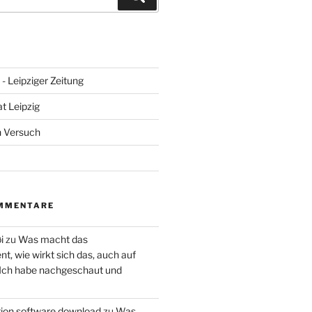
- Leipziger Zeitung
at Leipzig
n Versuch
MMENTARE
i
zu
Was macht das
, wie wirkt sich das, auch auf
 Ich habe nachgeschaut und
ction software download
zu
Was