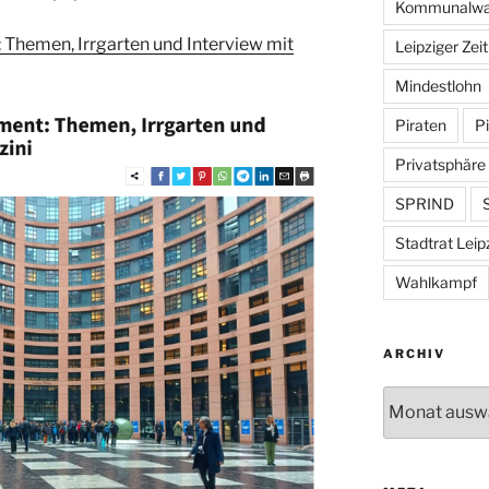
Kommunalwa
 Themen, Irrgarten und Interview mit
Leipziger Zei
Mindestlohn
Piraten
Pi
Privatsphäre
SPRIND
S
Stadtrat Leip
Wahlkampf
ARCHIV
Archiv