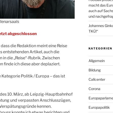
macht das Euro
auch auf Sachs
und nachgefrag
Plenarsaals
Johannes Gink
TKÜ!“
 jetzt abgeschlossen
, dass die Redaktion meint eine Reise
KATEGORIEN
s entstehenden Artikel, auch die
n in die „Reise“-Rubrik. Zwischen
Allgemein
finde ich diese aber deplaziert.
Bildung
e Kategorie Politik / Europa – das ist
Callcenter
Corona
des 10. März, ab Leipzig-Hauptbahnhof
Europaparlame
pätung und verpassten Anschlusszügen,
ie Verspätungsgründe kennen.
Europapolitik
sbourg konnte ich etwas berichten und