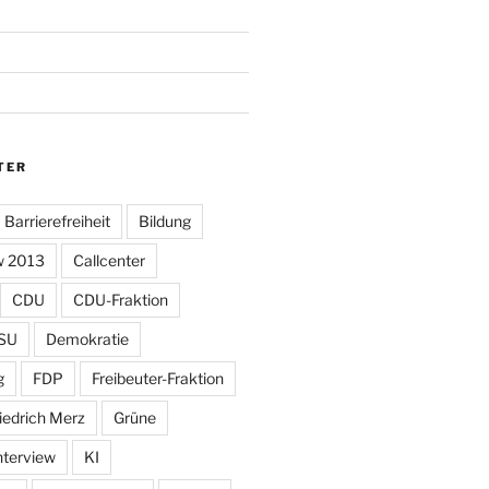
TER
Barrierefreiheit
Bildung
w 2013
Callcenter
CDU
CDU-Fraktion
SU
Demokratie
g
FDP
Freibeuter-Fraktion
iedrich Merz
Grüne
nterview
KI