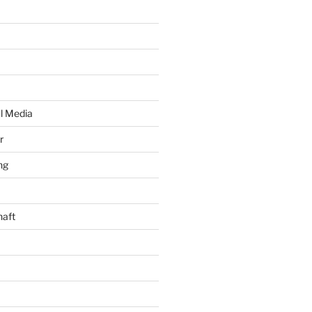
al Media
r
ng
haft