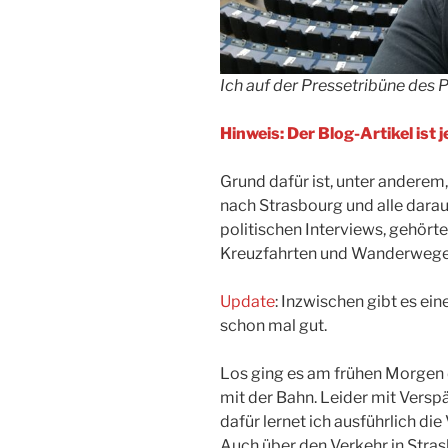
Ich auf der Pressetribüne des 
Hinweis: Der Blog-Artikel ist
Grund dafür ist, unter anderem
nach Strasbourg und alle darau
politischen Interviews, gehörte
Kreuzfahrten und Wanderwegen 
Update
: Inzwischen gibt es ein
schon mal gut.
Los ging es am frühen Morgen 
mit der Bahn. Leider mit Vers
dafür lernet ich ausführlich d
Auch über den Verkehr in Stra