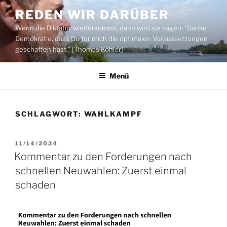
Zum
REDEN WIR DARÜBER
Inhalt
Wenn die Diktatur wiederkommt, dann wird sie sagen: "Danke
springen
Demokratie, dass Du für mich die optimalen Voraussetzungen
geschaffen hast." [Thomas Köhler]
Menü
SCHLAGWORT:
WAHLKAMPF
VERÖFFENTLICHT
11/14/2024
AM
Kommentar zu den Forderungen nach
schnellen Neuwahlen: Zuerst einmal
schaden