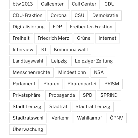
btw 2013
Callcenter
Call Center
CDU
CDU-Fraktion
Corona
CSU
Demokratie
Digitalisierung
FDP
Freibeuter-Fraktion
Freiheit
Friedrich Merz
Grüne
Internet
Interview
KI
Kommunalwahl
Landtagswahl
Leipzig
Leipziger Zeitung
Menschenrechte
Mindestlohn
NSA
Parlament
Piraten
Piratenpartei
PRISM
Privatsphäre
Propaganda
SPD
SPRIND
Stadt Leipzig
Stadtrat
Stadtrat Leipzig
Stadtratswahl
Verkehr
Wahlkampf
ÖPNV
Überwachung