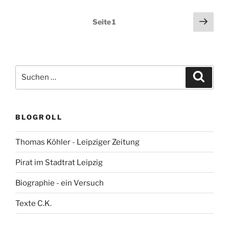
Seitennummerierung
Näch
Seite
1
Seit
der
Beiträge
Suchen
Suche
nach:
BLOGROLL
Thomas Köhler - Leipziger Zeitung
Pirat im Stadtrat Leipzig
Biographie - ein Versuch
Texte C.K.