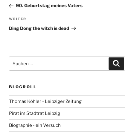
Beitrag
90. Geburtstag meines Vaters
Nächster
WEITER
Beitrag
Ding Dong the witch is dead
Suchen
Suche
nach:
BLOGROLL
Thomas Köhler - Leipziger Zeitung
Pirat im Stadtrat Leipzig
Biographie - ein Versuch