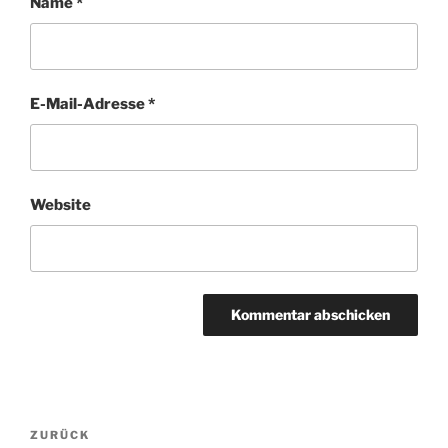
Name
*
E-Mail-Adresse
*
Website
Beitragsnavigation
Vorheriger
ZURÜCK