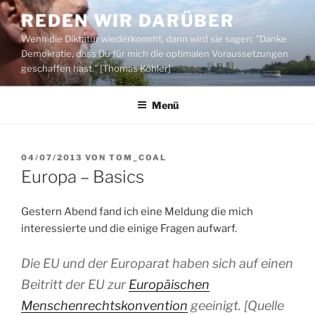
Zum
REDEN WIR DARÜBER
Inhalt
Wenn die Diktatur wiederkommt, dann wird sie sagen: "Danke
springen
Demokratie, dass Du für mich die optimalen Voraussetzungen
geschaffen hast." [Thomas Köhler]
Menü
VERÖFFENTLICHT
04/07/2013
VON
TOM_COAL
AM
Europa – Basics
Gestern Abend fand ich eine Meldung die mich
interessierte und die einige Fragen aufwarf.
Die EU und der Europarat haben sich auf einen
Beitritt der EU zur
Europäischen
Menschenrechtskonvention
geeinigt. [Quelle