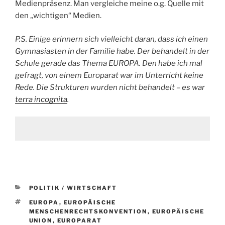
Medienpräsenz. Man vergleiche meine o.g. Quelle mit
den „wichtigen“ Medien.
P.S. Einige erinnern sich vielleicht daran, dass ich einen
Gymnasiasten in der Familie habe. Der behandelt in der
Schule gerade das Thema EUROPA. Den habe ich mal
gefragt, von einem Europarat war im Unterricht keine
Rede. Die Strukturen wurden nicht behandelt – es war
terra incognita
.
KATEGORIEN
POLITIK / WIRTSCHAFT
SCHLAGWÖRTER
EUROPA
,
EUROPÄISCHE
MENSCHENRECHTSKONVENTION
,
EUROPÄISCHE
UNION
,
EUROPARAT