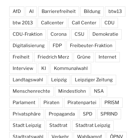
AfD
AI
Barrierefreiheit
Bildung
btw13
btw 2013
Callcenter
Call Center
CDU
CDU-Fraktion
Corona
CSU
Demokratie
Digitalisierung
FDP
Freibeuter-Fraktion
Freiheit
Friedrich Merz
Grüne
Internet
Interview
KI
Kommunalwahl
Landtagswahl
Leipzig
Leipziger Zeitung
Menschenrechte
Mindestlohn
NSA
Parlament
Piraten
Piratenpartei
PRISM
Privatsphäre
Propaganda
SPD
SPRIND
Stadt Leipzig
Stadtrat
Stadtrat Leipzig
Stadtratswahl
Verkehr
Wahlkampf
ÖPNV