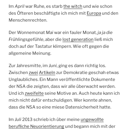
Im
April
war Ruhe, es starb
the witch
und wie schon
des Öfteren beschäftigte ich mich mit
Europa
und den
Menschenrechten.
Der Wonnemonat
Mai
war ein fauler Monat,
ja ja die
Frühlingsgefühle
, aber die
lost generation
ließ mich
doch auf der Tastatur klimpern. Wie oft gegen die
allgemeine Meinung.
Zur Jahresmitte, im
Juni
, ging es dann richtig los.
Zwischen
zwei
Artikeln
zur Demokratie geschah etwas
Unglaubliches. Ein Mann veröffentlichte Dokumente
der NSA die zeigten, dass wir alle überwacht werden.
Und ich
zweifelte
seine Motive an. Auch heute kann ich
mich nicht dafür entschuldigen. Wer konnte ahnen,
dass die NSA so eine miese Datensicherheit hatte.
Im
Juli
2013 schrieb ich über meine
ungewollte
berufliche Neuorientierung
und begann mich mit der