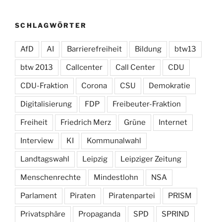
SCHLAGWÖRTER
AfD
AI
Barrierefreiheit
Bildung
btw13
btw 2013
Callcenter
Call Center
CDU
CDU-Fraktion
Corona
CSU
Demokratie
Digitalisierung
FDP
Freibeuter-Fraktion
Freiheit
Friedrich Merz
Grüne
Internet
Interview
KI
Kommunalwahl
Landtagswahl
Leipzig
Leipziger Zeitung
Menschenrechte
Mindestlohn
NSA
Parlament
Piraten
Piratenpartei
PRISM
Privatsphäre
Propaganda
SPD
SPRIND