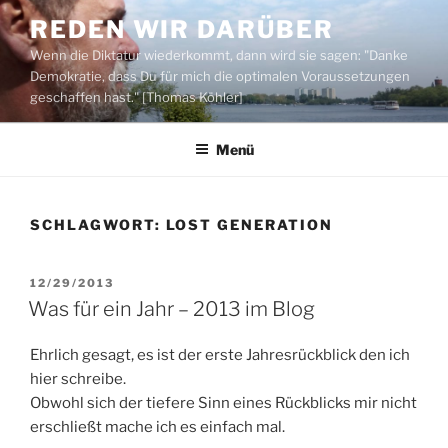
Zum
REDEN WIR DARÜBER
Inhalt
Wenn die Diktatur wiederkommt, dann wird sie sagen: "Danke
springen
Demokratie, dass Du für mich die optimalen Voraussetzungen
geschaffen hast." [Thomas Köhler]
Menü
SCHLAGWORT:
LOST GENERATION
VERÖFFENTLICHT
12/29/2013
AM
Was für ein Jahr – 2013 im Blog
Ehrlich gesagt, es ist der erste Jahresrückblick den ich
hier schreibe.
Obwohl sich der tiefere Sinn eines Rückblicks mir nicht
erschließt mache ich es einfach mal.