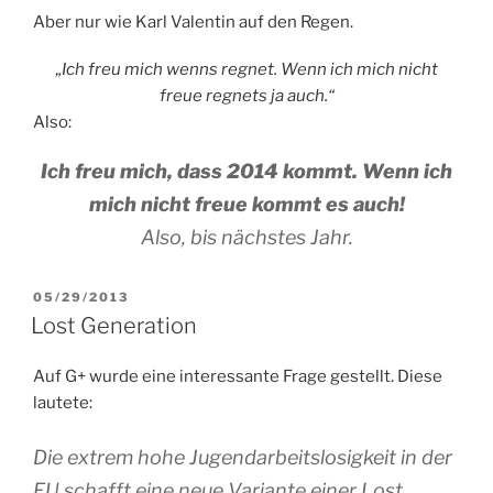
Aber nur wie Karl Valentin auf den Regen.
„Ich freu mich wenns regnet. Wenn ich mich nicht
freue regnets ja auch.“
Also:
Ich freu mich, dass 2014 kommt. Wenn ich
mich nicht freue kommt es auch!
Also, bis nächstes Jahr.
VERÖFFENTLICHT
05/29/2013
AM
Lost Generation
Auf G+ wurde eine interessante Frage gestellt. Diese
lautete:
Die extrem hohe Jugendarbeitslosigkeit in der
EU schafft eine neue Variante einer Lost