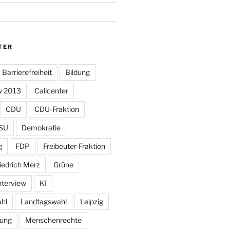
TER
Barrierefreiheit
Bildung
w 2013
Callcenter
CDU
CDU-Fraktion
SU
Demokratie
g
FDP
Freibeuter-Fraktion
iedrich Merz
Grüne
nterview
KI
hl
Landtagswahl
Leipzig
tung
Menschenrechte