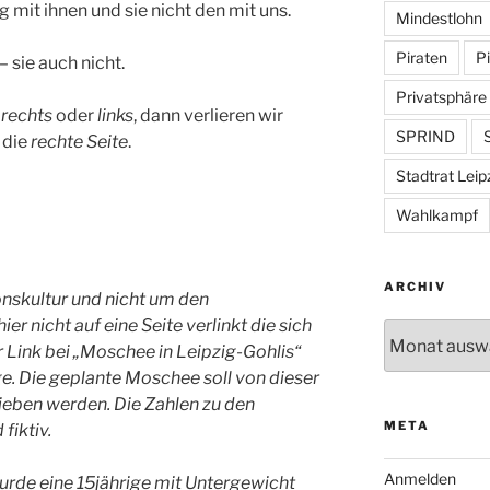
 mit ihnen und sie nicht den mit uns.
Mindestlohn
Piraten
Pi
– sie auch nicht.
Privatsphäre
e
rechts
oder
links
, dann verlieren wir
SPRIND
S
 die
rechte Seite
.
Stadtrat Leip
Wahlkampf
ARCHIV
onskultur und nicht um den
er nicht auf eine Seite verlinkt die sich
Archiv
r Link bei „Moschee in Leipzig-Gohlis“
 Die geplante Moschee soll von dieser
eben werden. Die Zahlen zu den
META
 fiktiv.
Anmelden
wurde eine 15jährige mit Untergewicht