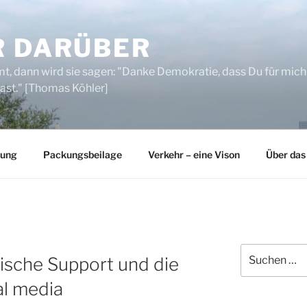
R DARÜBER
, dann wird sie sagen: "Danke Demokratie, dass Du für mich
ast." [Thomas Köhler]
rung
Packungsbeilage
Verkehr – eine Vison
Über das
Suchen
nische Support und die
nach:
al media