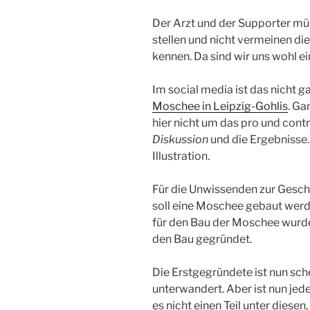
Der Arzt und der Supporter müs
stellen und nicht vermeinen die
kennen. Da sind wir uns wohl ei
Im social media ist das nicht g
Moschee in Leipzig-Gohlis
. Ga
hier nicht um das pro und contr
Diskussion
und die Ergebnisse.
Illustration.
Für die Unwissenden zur Geschi
soll eine Moschee gebaut werden
für den Bau der Moschee wurde 
den Bau gegründet.
Die Erstgegründete ist nun sch
unterwandert. Aber ist nun jede
es nicht einen Teil unter diese