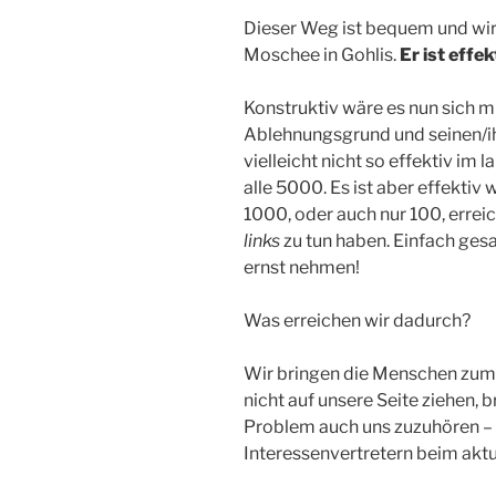
Dieser Weg ist bequem und wird 
Moschee in Gohlis.
Er ist effe
Konstruktiv wäre es nun sich m
Ablehnungsgrund und seinen/ih
vielleicht nicht so effektiv im 
alle 5000. Es ist aber effektiv
1000, oder auch nur 100, errei
links
zu tun haben. Einfach gesa
ernst nehmen!
Was erreichen wir dadurch?
Wir bringen die Menschen zum 
nicht auf unsere Seite ziehen, 
Problem auch uns zuzuhören – n
Interessenvertretern beim akt