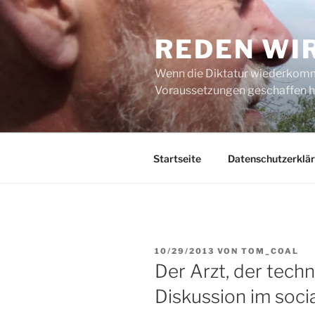
Zum
Inhalt
REDEN WI
springen
Wenn die Diktatur wiederkommt
Voraussetzungen geschaffen h
Startseite
Datenschutzerklä
VERÖFFENTLICHT
10/29/2013
VON
TOM_COAL
AM
Der Arzt, der tech
Diskussion im soci