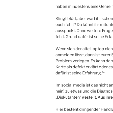
haben mindestens eine Gemeins
Klingt blöd, aber wart ihr scho
euch fehlt? Da könnt ihr mitunt
ausspuckt. Ohne weitere Frage
fehlt. Grund dafür ist seine Erf
Wenn sich der alte Laptop nic
anmelden lässt, dann ist eurer
Problem verlegen. Es kann dam
Karte als defekt erklärt oder e
dafür ist seine Erfahrung.**
Im social media ist das nicht 
nein) zu etwas und die Diagno
„Diskutanten“ gestellt. Aus ihre
Hier besteht dringender Handl