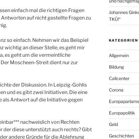
und nachgefrag
sen einfach mal die richtigen Fragen
Johannes Gink
 Antworten auf nicht gestellte Fragen zu
TKÜ!“
nig.
anz so einfach. Nehmen wir das Beispiel
KATEGORIEN
nz wichtig an dieser Stelle, es geht mir
a, es geht um die
vermeintliche
Allgemein
 Der Moscheen-Streit dient nur zur
Bildung
Callcenter
chte der Diskussion. In Leipzig-Gohlis
Corona
 und es gibt zwei Initiativen. Die eine
als Antwort auf die Initiative gegen
Europaparlame
Europapolitik
einbar*** nachweislich von Rechten
Geld
r der diese unterstützt auch rechts? Gibt
Geschichten
n, der andere Gründe für die Ablehnung