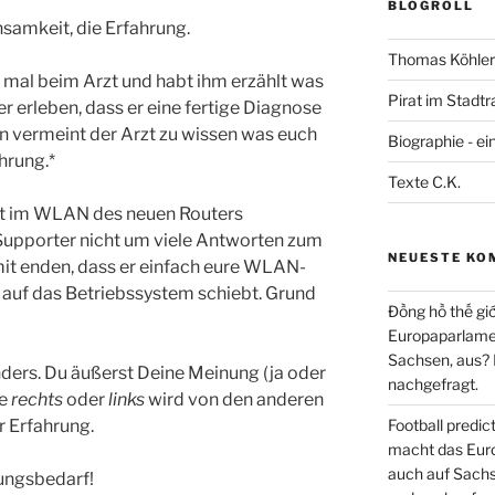
BLOGROLL
amkeit, die Erfahrung.
Thomas Köhler 
n mal beim Arzt und habt ihm erzählt was
Pirat im Stadtr
er erleben, dass er eine fertige Diagnose
n vermeint der Arzt zu wissen was euch
Biographie - ei
ahrung.*
Texte C.K.
ht im WLAN des neuen Routers
 Supporter nicht um viele Antworten zum
NEUESTE KO
it enden, dass er einfach eure WLAN-
s auf das Betriebssystem schiebt. Grund
Đồng hồ thế giớ
Europaparlament
Sachsen, aus?
anders. Du äußerst Deine Meinung (ja oder
nachgefragt.
se
rechts
oder
links
wird von den anderen
r Erfahrung.
Football predi
macht das Euro
auch auf Sachs
ungsbedarf!