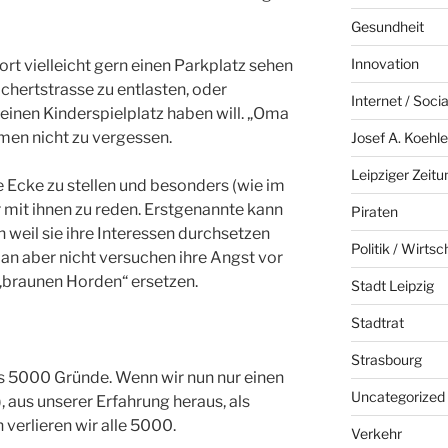
Gesundheit
Innovation
rt vielleicht gern einen Parkplatz sehen
chertstrasse zu entlasten, oder
Internet / Soci
t einen Kinderspielplatz haben will. „Oma
imen nicht zu vergessen.
Josef A. Koehle
Leipziger Zeitu
te Ecke zu stellen und besonders (wie im
r mit ihnen zu reden. Erstgenannte kann
Piraten
 weil sie ihre Interessen durchsetzen
Politik / Wirtsc
man aber nicht versuchen ihre Angst vor
„braunen Horden“ ersetzen.
Stadt Leipzig
Stadtrat
Strasbourg
es 5000 Gründe. Wenn wir nun nur einen
Uncategorized
, aus unserer Erfahrung heraus, als
verlieren wir alle 5000.
Verkehr