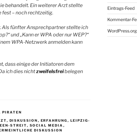
 behandelt. Ein weiterer Arzt stellte
Eintrags-Feed
fest – noch rechtzeitig.
Kommentar-Fe
r. Als fünfter Ansprechpartner stellte ich
WordPress.org
aptop?“ und „Kann er WPA oder nur WEP?“
an einem WPA-Netzwerk anmelden kann
ht, dass einige der Initiatoren dem
a ich dies nicht
zweifelsfrei
belegen
,
PIRATEN
RZT
,
DISKUSSION
,
ERFAHRUNG
,
LEIPZIG-
EEN-STREIT
,
SOCIAL MEDIA
,
ERMEINTLICHE DISKUSSION