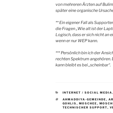
von mehreren Ärzten auf Bulimie
später eine organische Ursache 
** Ein eigener Fall als Supporte
die Fragen „Wie alt ist der L
Logisch, dass er sich nicht 
wenn er nur WEP kann.
*** Persönlich bin ich der Ansic
rechten Spektrum angehören. D
kann bleibt es bei „scheinbar“.
KATEGORIEN
INTERNET / SOCIAL MEDIA
SCHLAGWÖRTER
AHMADDIYA-GEMEINDE
,
A
GOHLIS
,
MOSCHEE
,
MOSCH
TECHNISCHER SUPPORT
,
V