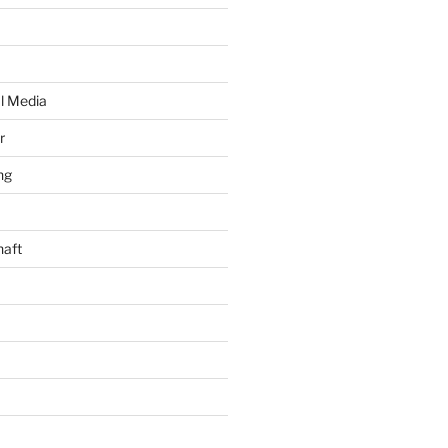
al Media
r
ng
haft