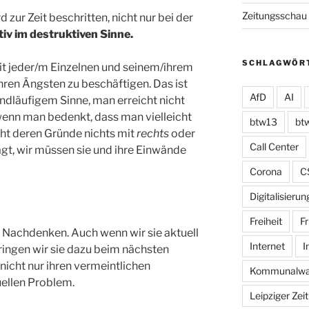
Zeitungsschau
zur Zeit beschritten, nicht nur bei der
ktiv im destruktiven Sinne.
SCHLAGWÖR
it jeder/m Einzelnen und seinem/ihrem
ren Ängsten zu beschäftigen. Das ist
AfD
AI
landläufigem Sinne, man erreicht nicht
 wenn man bedenkt, dass man vielleicht
btw13
bt
cht deren Gründe nichts mit
rechts
oder
Call Center
gt, wir müssen sie und ihre Einwände
Corona
C
Digitalisierun
Freiheit
Fr
Nachdenken. Auch wenn wir sie aktuell
Internet
I
bringen wir sie dazu beim nächsten
icht nur ihren vermeintlichen
Kommunalwa
uellen Problem.
Leipziger Zei