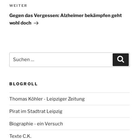
Nächster
WEITER
Beitrag
Gegen das Vergessen: Alzheimer bekämpfen geht
wohl doch
Suchen
Suche
nach:
BLOGROLL
Thomas Köhler - Leipziger Zeitung
Pirat im Stadtrat Leipzig
Biographie - ein Versuch
Texte C.K.