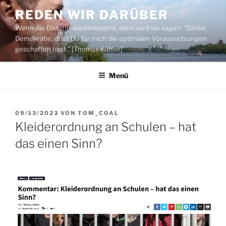
Zum
REDEN WIR DARÜBER
Inhalt
Wenn die Diktatur wiederkommt, dann wird sie sagen: "Danke
springen
Demokratie, dass Du für mich die optimalen Voraussetzungen
geschaffen hast." [Thomas Köhler]
Menü
VERÖFFENTLICHT
09/13/2023
VON
TOM_COAL
AM
Kleiderordnung an Schulen – hat
das einen Sinn?