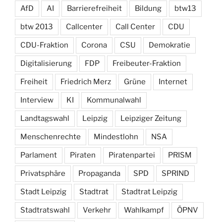
AfD
AI
Barrierefreiheit
Bildung
btw13
btw 2013
Callcenter
Call Center
CDU
CDU-Fraktion
Corona
CSU
Demokratie
Digitalisierung
FDP
Freibeuter-Fraktion
Freiheit
Friedrich Merz
Grüne
Internet
Interview
KI
Kommunalwahl
Landtagswahl
Leipzig
Leipziger Zeitung
Menschenrechte
Mindestlohn
NSA
Parlament
Piraten
Piratenpartei
PRISM
Privatsphäre
Propaganda
SPD
SPRIND
Stadt Leipzig
Stadtrat
Stadtrat Leipzig
Stadtratswahl
Verkehr
Wahlkampf
ÖPNV