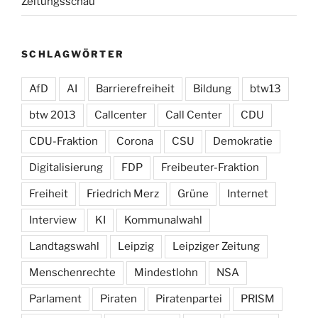
Zeitungsschau
SCHLAGWÖRTER
AfD
AI
Barrierefreiheit
Bildung
btw13
btw 2013
Callcenter
Call Center
CDU
CDU-Fraktion
Corona
CSU
Demokratie
Digitalisierung
FDP
Freibeuter-Fraktion
Freiheit
Friedrich Merz
Grüne
Internet
Interview
KI
Kommunalwahl
Landtagswahl
Leipzig
Leipziger Zeitung
Menschenrechte
Mindestlohn
NSA
Parlament
Piraten
Piratenpartei
PRISM