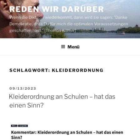
Zum
REDEN WIR DARÜBER
Inhalt
Wenn die Diktatur wiederkommt, dann wird sie sagen: "Danke
springen
Demokratie, dass Du für mich die optimalen Voraussetzungen
geschaffen hast." [Thomas Köhler]
Menü
SCHLAGWORT:
KLEIDERORDNUNG
VERÖFFENTLICHT
09/13/2023
AM
Kleiderordnung an Schulen – hat das
einen Sinn?