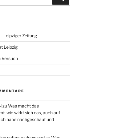
- Leipziger Zeitung
at Leipzig
n Versuch
MMENTARE
i
zu
Was macht das
, wie wirkt sich das, auch auf
 Ich habe nachgeschaut und
ction software download
zu
Was