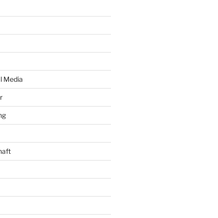
al Media
r
ng
haft