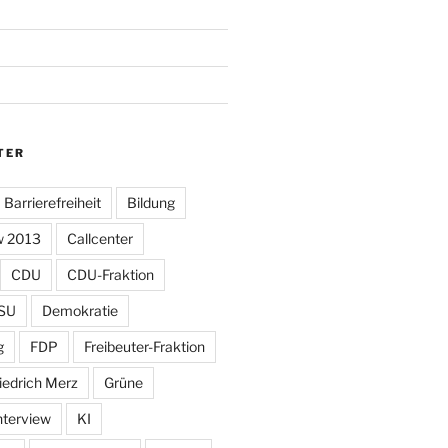
TER
Barrierefreiheit
Bildung
w 2013
Callcenter
CDU
CDU-Fraktion
SU
Demokratie
g
FDP
Freibeuter-Fraktion
iedrich Merz
Grüne
nterview
KI