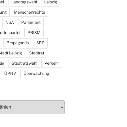
hl
Landtagswahl
Leipzig
tung
Menschenrechte
NSA
Parlament
ratenpartei
PRISM
Propaganda
SPD
tadt Leipzig
Stadtrat
zig
Stadtratswahl
Verkehr
ÖPNV
Überwachung