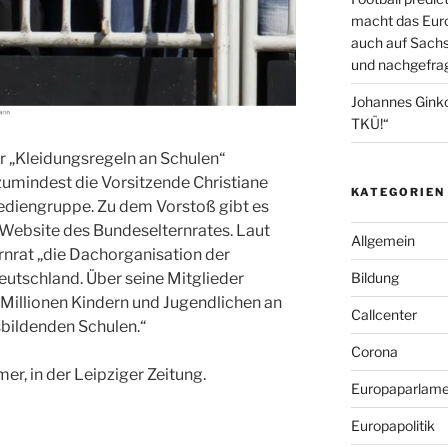
macht das Euro
auch auf Sachs
und nachgefrag
Johannes Gink
TKÜ!“
ür „Kleidungsregeln an Schulen“
umindest die Vorsitzende Christiane
KATEGORIEN
diengruppe. Zu dem Vorstoß gibt es
 Website des Bundeselternrates. Laut
Allgemein
rnrat „die Dachorganisation der
Bildung
eutschland. Über seine Mitglieder
 8 Millionen Kindern und Jugendlichen an
Callcenter
bildenden Schulen.“
Corona
er, in der Leipziger Zeitung.
Europaparlame
Europapolitik