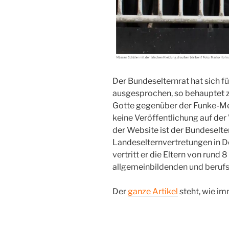
Der Bundeselternrat hat sich f
ausgesprochen, so behauptet z
Gotte gegenüber der Funke-Me
keine Veröffentlichung auf der
der Website ist der Bundeselte
Landeselternvertretungen in D
vertritt er die Eltern von rund
allgemeinbildenden und berufs
Der
ganze Artikel
steht, wie imm