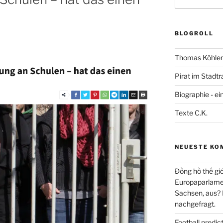
nach:
BLOGROLL
Thomas Köhler 
Pirat im Stadtr
Biographie - ei
Texte C.K.
NEUESTE KO
Đồng hồ thế giớ
Europaparlament
Sachsen, aus?
nachgefragt.
Football predi