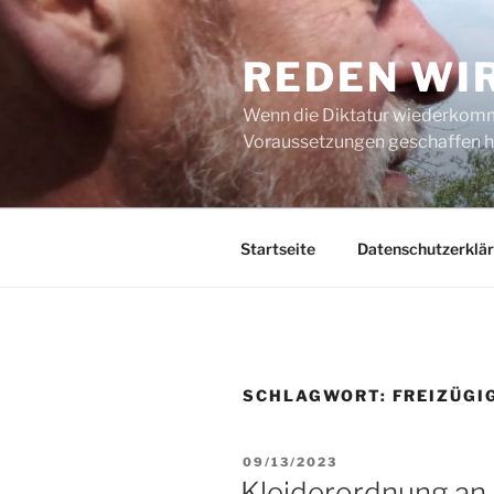
Zum
Inhalt
REDEN WI
springen
Wenn die Diktatur wiederkommt
Voraussetzungen geschaffen h
Startseite
Datenschutzerklä
SCHLAGWORT:
FREIZÜGI
VERÖFFENTLICHT
09/13/2023
AM
Kleiderordnung an 