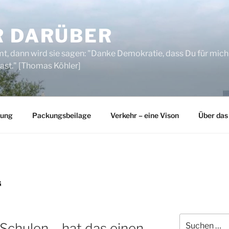
R DARÜBER
, dann wird sie sagen: "Danke Demokratie, dass Du für mich
ast." [Thomas Köhler]
rung
Packungsbeilage
Verkehr – eine Vison
Über das
G
Suchen
Schulen – hat das einen