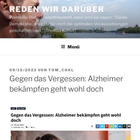
Zum
REDEN WIR DARÜBER
Inhalt
Wenn die Diktatur wiederkommt, dann wird sie sagen: "Danke
springen
Demokratie, dass Du für mich die optimalen Voraussetzungen
geschaffen hast." [Thomas Köhler]
Menü
VERÖFFENTLICHT
09/15/2023
VON
TOM_COAL
AM
Gegen das Vergessen: Alzheimer
bekämpfen geht wohl doch