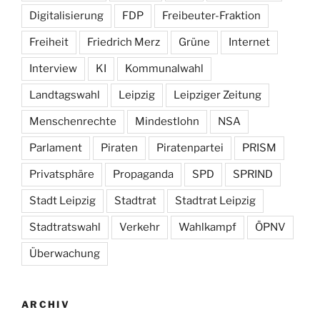
Digitalisierung
FDP
Freibeuter-Fraktion
Freiheit
Friedrich Merz
Grüne
Internet
Interview
KI
Kommunalwahl
Landtagswahl
Leipzig
Leipziger Zeitung
Menschenrechte
Mindestlohn
NSA
Parlament
Piraten
Piratenpartei
PRISM
Privatsphäre
Propaganda
SPD
SPRIND
Stadt Leipzig
Stadtrat
Stadtrat Leipzig
Stadtratswahl
Verkehr
Wahlkampf
ÖPNV
Überwachung
ARCHIV