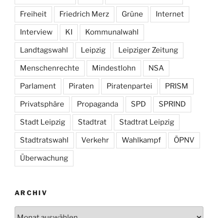
Freiheit
Friedrich Merz
Grüne
Internet
Interview
KI
Kommunalwahl
Landtagswahl
Leipzig
Leipziger Zeitung
Menschenrechte
Mindestlohn
NSA
Parlament
Piraten
Piratenpartei
PRISM
Privatsphäre
Propaganda
SPD
SPRIND
Stadt Leipzig
Stadtrat
Stadtrat Leipzig
Stadtratswahl
Verkehr
Wahlkampf
ÖPNV
Überwachung
ARCHIV
Archiv