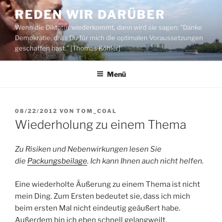
Zum
REDEN WIR DARÜBER
Inhalt
Wenn die Diktatur wiederkommt, dann wird sie sagen: "Danke
springen
Demokratie, dass Du für mich die optimalen Voraussetzungen
geschaffen hast." [Thomas Köhler]
Menü
VERÖFFENTLICHT
08/22/2012
VON
TOM_COAL
AM
Wiederholung zu einem Thema
Zu Risiken und Nebenwirkungen lesen Sie
die
Packungsbeilage
. Ich kann Ihnen auch nicht helfen.
Eine wiederholte Äußerung zu einem Thema ist nicht
mein Ding. Zum Ersten bedeutet sie, dass ich mich
beim ersten Mal nicht eindeutig geäußert habe.
Außerdem bin ich eben schnell gelangweilt.