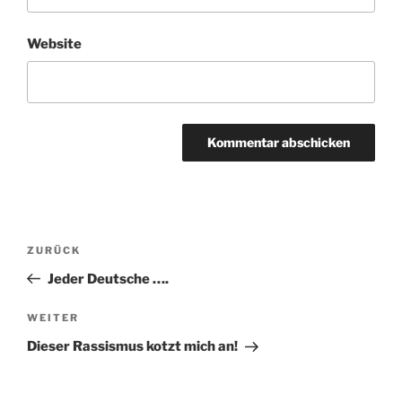
Website
Beitragsnavigation
Vorheriger
ZURÜCK
Beitrag
Jeder Deutsche ….
Nächster
WEITER
Beitrag
Dieser Rassismus kotzt mich an!