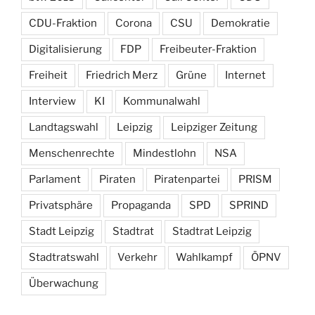
CDU-Fraktion
Corona
CSU
Demokratie
Digitalisierung
FDP
Freibeuter-Fraktion
Freiheit
Friedrich Merz
Grüne
Internet
Interview
KI
Kommunalwahl
Landtagswahl
Leipzig
Leipziger Zeitung
Menschenrechte
Mindestlohn
NSA
Parlament
Piraten
Piratenpartei
PRISM
Privatsphäre
Propaganda
SPD
SPRIND
Stadt Leipzig
Stadtrat
Stadtrat Leipzig
Stadtratswahl
Verkehr
Wahlkampf
ÖPNV
Überwachung