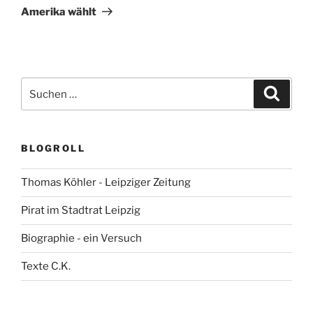
Beitrag
Amerika wählt
Suchen
Suche
nach:
BLOGROLL
Thomas Köhler - Leipziger Zeitung
Pirat im Stadtrat Leipzig
Biographie - ein Versuch
Texte C.K.