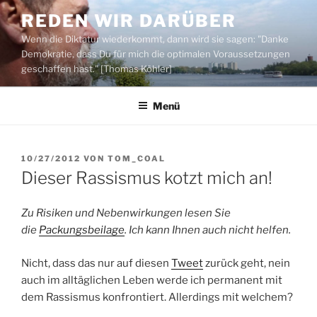
Zum
REDEN WIR DARÜBER
Inhalt
Wenn die Diktatur wiederkommt, dann wird sie sagen: "Danke
springen
Demokratie, dass Du für mich die optimalen Voraussetzungen
geschaffen hast." [Thomas Köhler]
Menü
VERÖFFENTLICHT
10/27/2012
VON
TOM_COAL
AM
Dieser Rassismus kotzt mich an!
Zu Risiken und Nebenwirkungen lesen Sie
die
Packungsbeilage
. Ich kann Ihnen auch nicht helfen.
Nicht, dass das nur auf diesen
Tweet
zurück geht, nein
auch im alltäglichen Leben werde ich permanent mit
dem Rassismus konfrontiert. Allerdings mit welchem?