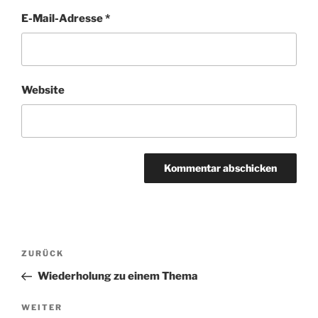
E-Mail-Adresse
*
Website
Beitragsnavigation
Vorheriger
ZURÜCK
Beitrag
Wiederholung zu einem Thema
Nächster
WEITER