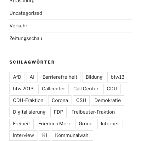
Strasbourg
Uncategorized
Verkehr
Zeitungsschau
SCHLAGWÖRTER
AfD
AI
Barrierefreiheit
Bildung
btw13
btw 2013
Callcenter
Call Center
CDU
CDU-Fraktion
Corona
CSU
Demokratie
Digitalisierung
FDP
Freibeuter-Fraktion
Freiheit
Friedrich Merz
Grüne
Internet
Interview
KI
Kommunalwahl