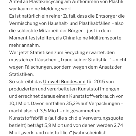
Anteil an Plastikrecycling am Aufkommen von Plastik
war kaum eine Meldung wert.
Es ist natürlich ein reiner Zufall, dass die Entsorger die
Vermischung von Haushalt- und Plastikabfällen – also
die schlechte Mitarbeit der Bürger – just in dem
Moment feststellten, als China keine Mülltransporte
mehr annahm.
Wer jetzt Statistiken zum Recycling erwartet, den
muss ich enttäuschen. „Traue keiner Statistik…“ – nicht
wegen Fälschungen, sondern wegen dem Ansatz der
Statistiken.
So schreibt das
Umwelt Bundesamt
für 2015 von
produzierten und verarbeiteten Kunststoffmengen
und errechnet daraus einen Kunststoffverbrauch von
10,1 Mio t. Davon entfallen 35,2% auf Verpackungen –
macht also rd. 3,5 Mio t – die gesammelten
Kunststoffabfälle (auf die sich die Verwertungsquote
bezieht) beträgt 5,9 Mio t und von denen werden 2,74
Mio t „werk- und rohstofflich“ (wahrscheinlich