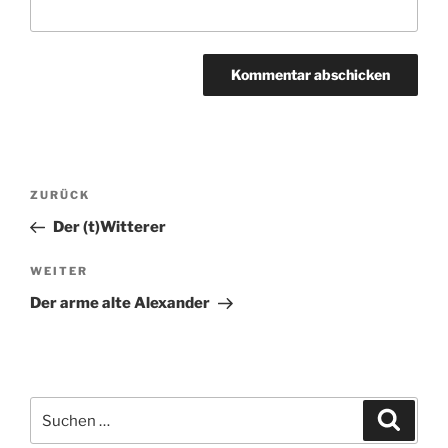
Beitragsnavigation
Vorheriger
ZURÜCK
Beitrag
Der (t)Witterer
Nächster
WEITER
Beitrag
Der arme alte Alexander
Suchen
Suche
nach: