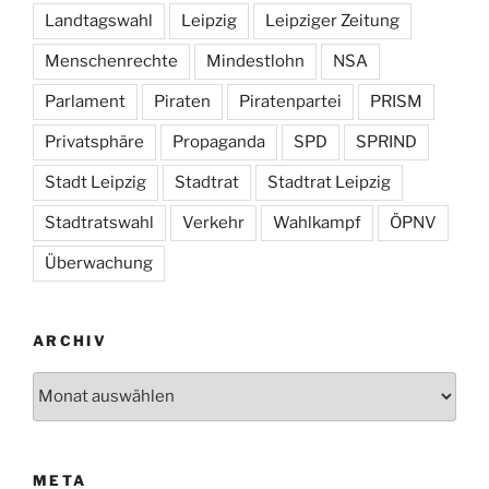
Landtagswahl
Leipzig
Leipziger Zeitung
Menschenrechte
Mindestlohn
NSA
Parlament
Piraten
Piratenpartei
PRISM
Privatsphäre
Propaganda
SPD
SPRIND
Stadt Leipzig
Stadtrat
Stadtrat Leipzig
Stadtratswahl
Verkehr
Wahlkampf
ÖPNV
Überwachung
ARCHIV
Archiv
META