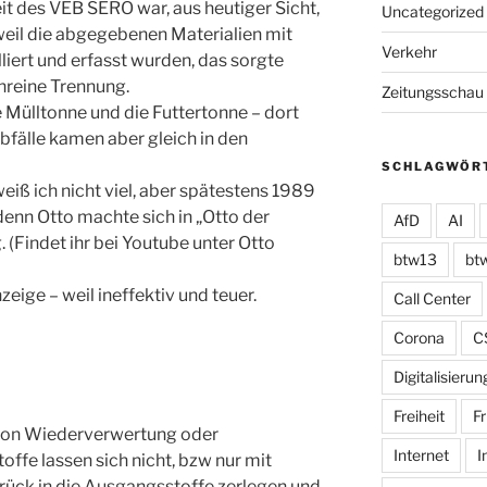
eit des VEB SERO war, aus heutiger Sicht,
Uncategorized
 weil die abgegebenen Materialien mit
Verkehr
iert und erfasst wurden, das sorgte
nreine Trennung.
Zeitungsschau
 Mülltonne und die Futtertonne – dort
Abfälle kamen aber gleich in den
SCHLAGWÖR
eiß ich nicht viel, aber spätestens 1989
enn Otto machte sich in „Otto der
AfD
AI
. (Findet ihr bei Youtube unter Otto
btw13
bt
eige – weil ineffektiv und teuer.
Call Center
Corona
C
Digitalisierun
Freiheit
Fr
 von Wiederverwertung oder
Internet
I
ffe lassen sich nicht, bzw nur mit
ück in die Ausgangsstoffe zerlegen und