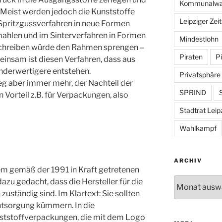
Kommunalwa
Meist werden jedoch die Kunststoffe
Leipziger Zei
 Spritzgussverfahren in neue Formen
mahlen und im Sinterverfahren in Formen
Mindestlohn
eschreiben würde den Rahmen sprengen –
Piraten
Pi
einsam ist diesen Verfahren, dass aus
nderwertigere entstehen.
Privatsphäre
g aber immer mehr, der Nachteil der
SPRIND
S
n Vorteil z.B. für Verpackungen, also
Stadtrat Leip
Wahlkampf
ARCHIV
em gemäß der 1991 in Kraft getretenen
Archiv
u gedacht, dass die Hersteller für die
ständig sind. Im Klartext: Sie sollten
Entsorgung kümmern. In die
nststoffverpackungen, die mit dem Logo