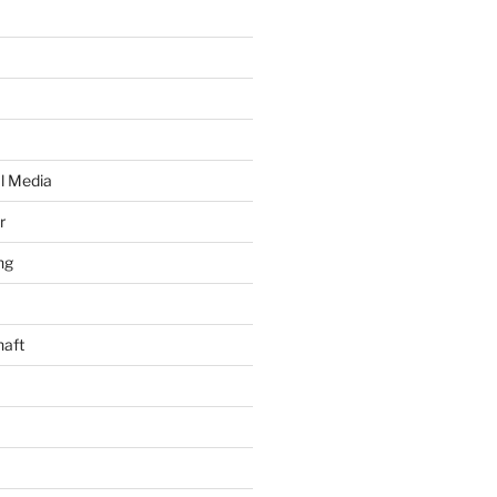
al Media
r
ng
haft