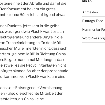
META
ortenreinheit der Abfälle und damit die
. Der Konsument bekam ein gutes
Anmelden
onnten ohne Rücksicht auf irgend etwas
Eintrags-Feed
en Punktes, jetzt kam in die gelbe
Kommentar-Fe
es was irgendwie Plastik war. Je nach
lektrogeräte und andere Dinge in die
WordPress.org
von Trenneinrichtungen für den Müll
ieschen Müller merkten nicht, dass sich
ertem „gelbem Müll“ in Richtung China
ten. Es gab manchmal Meldungen, dass
eist weil es die Recyclinganlagen nicht
sbürger skandalös, aber der prozentuale
 Aufkommen von Plastik war kaum eine
ll, dass die Entsorger die Vermischung
en – also die schlechte Mitarbeit der
tstellten, als China keine