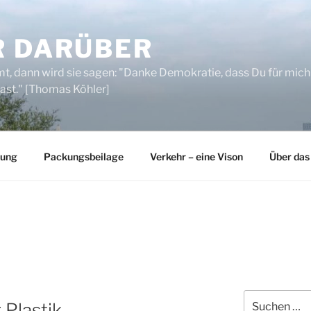
R DARÜBER
, dann wird sie sagen: "Danke Demokratie, dass Du für mich
ast." [Thomas Köhler]
rung
Packungsbeilage
Verkehr – eine Vison
Über das
Suchen
 Plastik