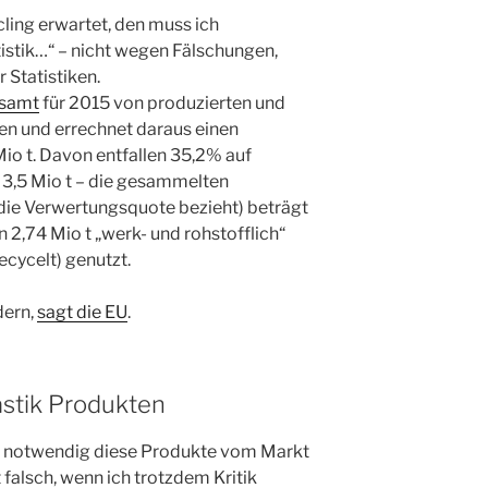
cling erwartet, den muss ich
tistik…“ – nicht wegen Fälschungen,
Statistiken.
samt
für 2015 von produzierten und
n und errechnet daraus einen
io t. Davon entfallen 35,2% auf
 3,5 Mio t – die gesammelten
h die Verwertungsquote bezieht) beträgt
 2,74 Mio t „werk- und rohstofflich“
ecycelt) genutzt.
dern,
sagt die EU
.
stik Produkten
 ist notwendig diese Produkte vom Markt
 falsch, wenn ich trotzdem Kritik