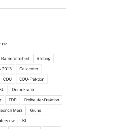
TER
Barrierefreiheit
Bildung
w 2013
Callcenter
CDU
CDU-Fraktion
SU
Demokratie
g
FDP
Freibeuter-Fraktion
iedrich Merz
Grüne
nterview
KI