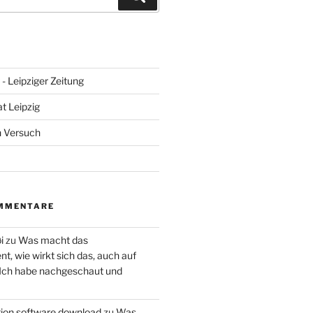
- Leipziger Zeitung
at Leipzig
n Versuch
MMENTARE
i
zu
Was macht das
, wie wirkt sich das, auch auf
 Ich habe nachgeschaut und
ction software download
zu
Was