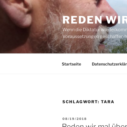
Zum
Inhalt
REDEN WI
springen
Wenn die Diktatur wiederkommt
Voraussetzungen geschaffen h
Startseite
Datenschutzerklä
SCHLAGWORT:
TARA
VERÖFFENTLICHT
08/19/2018
AM
Reden wir mal über