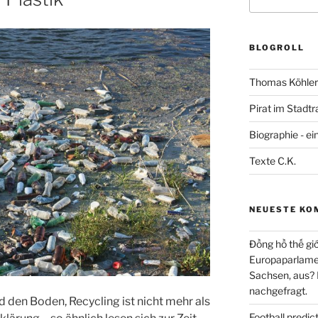
nach:
BLOGROLL
Thomas Köhler 
Pirat im Stadtr
Biographie - ei
Texte C.K.
NEUESTE KO
Đồng hồ thế giớ
Europaparlament
Sachsen, aus?
nachgefragt.
d den Boden, Recycling ist nicht mehr als
Football predi