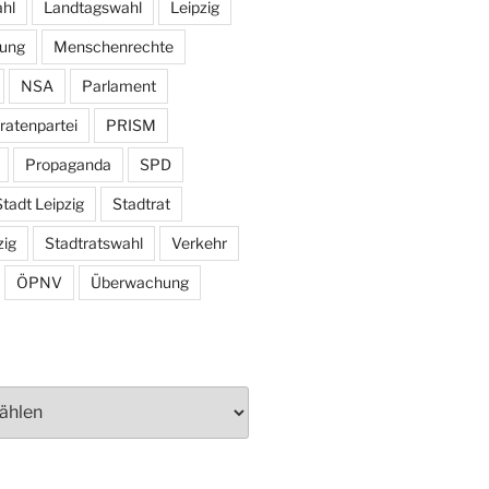
hl
Landtagswahl
Leipzig
tung
Menschenrechte
NSA
Parlament
ratenpartei
PRISM
Propaganda
SPD
tadt Leipzig
Stadtrat
zig
Stadtratswahl
Verkehr
ÖPNV
Überwachung