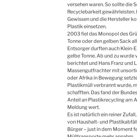
versehen waren. So sollte die S
Recyclebarkeit gewährleisten
Gewissen und die Hersteller k
Plastik einsetzen.
2003 fiel das Monopol des Grün
Tonne oder den gelben Sack all
Entsorger durften auch Klein-E
gelbe Tonne. Ab und zu wurde 
berichtet und Hans Franz und L
Massengutfrachter mit unsorti
oder Afrika in Bewegung setz
Plastikmüll verbrannt wurde, m
schafften. Das fand der Bunde
Anteil an Plastikrecycling am
Meldung wert.
Es ist natürlich ein reiner Zufa
von Haushalt- und Plastikabfäll
Bürger – just in dem Moment fes
Mülltransporte mehr annahm.