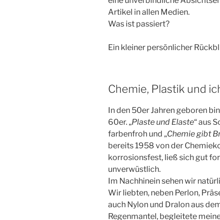
eine unverbindliche Absichtserk
Artikel in allen Medien.
Was ist passiert?
Ein kleiner persönlicher Rückbl
Chemie, Plastik und ic
In den 50er Jahren geboren bin
60er. „
Plaste und Elaste
“ aus 
farbenfroh und „
Chemie gibt B
bereits 1958 von der Chemieko
korrosionsfest, ließ sich gut f
unverwüstlich.
Im Nachhinein sehen wir natürl
Wir liebten, neben Perlon, Prä
auch Nylon und Dralon aus dem
Regenmantel, begleitete meine