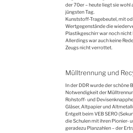
der 70er – heute liegt sie wohl
jüngsten Tag.
Kunststoff-Tragebeutel, mit o
Wertgegenstände die wiederve
Plastikgeschirr war noch nicht
Allerdings war auch keine Rede 
Zeugs nicht verrottet.
Mülltrennung und Rec
In der DDR wurde der schöne Be
Notwendigkeit der Mülltrennun
Rohstoff- und Devisenknapphei
Gläser, Altpapier und Altmetal
Entgelt beim VEB SERO (Sekun
die Schulen mit ihren Pionier-
geradezu Planzahlen – der Ertra