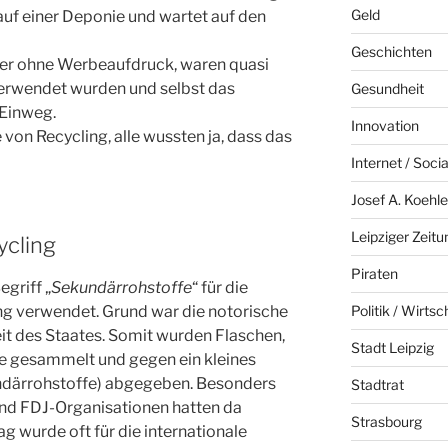
Geld
 auf einer Deponie und wartet auf den
Geschichten
der ohne Werbeaufdruck, waren quasi
rwendet wurden und selbst das
Gesundheit
 Einweg.
Innovation
von Recycling, alle wussten ja, dass das
Internet / Soci
Josef A. Koehle
Leipziger Zeitu
ycling
Piraten
griff „
Sekundärrohstoffe
“ für die
Politik / Wirtsc
g verwendet. Grund war die notorische
t des Staates. Somit wurden Flaschen,
Stadt Leipzig
le gesammelt und gegen ein kleines
därrohstoffe) abgegeben. Besonders
Stadtrat
 und FDJ-Organisationen hatten da
Strasbourg
g wurde oft für die internationale