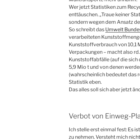
Wer jetzt Statistiken zum Recy
enttäuschen. „Traue keiner Sta
sondern wegen dem Ansatz der 
So schreibt das
Umwelt Bunde
verarbeiteten Kunststoffmenge
Kunststoffverbrauch von 10,1 M
Verpackungen – macht also rd.
Kunststoffabfälle (auf die sic
5,9 Mio t und von denen werden
(wahrscheinlich bedeutet das r
Statistik eben.
Das alles soll sich aber jetzt än
Verbot von Einweg-Pla
Ich stelle erst einmal fest: Es
zu nehmen. Versteht mich nicht