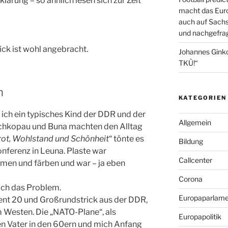
lärung – so ähnlich lesen sich zur Zeit
macht das Euro
auch auf Sachs
und nachgefrag
ick ist wohl angebracht.
Johannes Gink
TKÜ!“
h
KATEGORIEN
 ich ein typisches Kind der DDR und der
Allgemein
Schkopau und Buna machten den Alltag
rot, Wohlstand und Schönheit
“ tönte es
Bildung
nferenz in Leuna. Plaste war
Callcenter
ormen und färben und war – ja eben
Corona
ich das Problem.
Europaparlame
sent 20 und Großrundstrick aus der DDR,
 Westen. Die „NATO-Plane“, als
Europapolitik
n Vater in den 60ern und mich Anfang