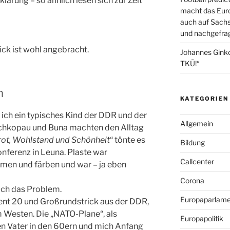
lärung – so ähnlich lesen sich zur Zeit
macht das Euro
auch auf Sachs
und nachgefrag
ick ist wohl angebracht.
Johannes Gink
TKÜ!“
h
KATEGORIEN
 ich ein typisches Kind der DDR und der
Allgemein
Schkopau und Buna machten den Alltag
rot, Wohlstand und Schönheit
“ tönte es
Bildung
nferenz in Leuna. Plaste war
Callcenter
ormen und färben und war – ja eben
Corona
ich das Problem.
Europaparlame
sent 20 und Großrundstrick aus der DDR,
 Westen. Die „NATO-Plane“, als
Europapolitik
n Vater in den 60ern und mich Anfang