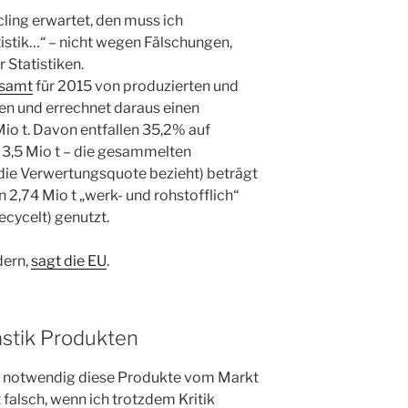
cling erwartet, den muss ich
tistik…“ – nicht wegen Fälschungen,
Statistiken.
samt
für 2015 von produzierten und
n und errechnet daraus einen
io t. Davon entfallen 35,2% auf
 3,5 Mio t – die gesammelten
h die Verwertungsquote bezieht) beträgt
 2,74 Mio t „werk- und rohstofflich“
ecycelt) genutzt.
dern,
sagt die EU
.
stik Produkten
 ist notwendig diese Produkte vom Markt
 falsch, wenn ich trotzdem Kritik