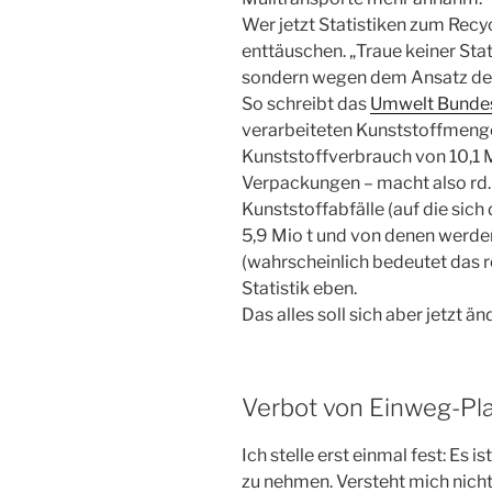
Wer jetzt Statistiken zum Recy
enttäuschen. „Traue keiner Sta
sondern wegen dem Ansatz der 
So schreibt das
Umwelt Bunde
verarbeiteten Kunststoffmenge
Kunststoffverbrauch von 10,1 M
Verpackungen – macht also rd.
Kunststoffabfälle (auf die sic
5,9 Mio t und von denen werden
(wahrscheinlich bedeutet das r
Statistik eben.
Das alles soll sich aber jetzt än
Verbot von Einweg-Pla
Ich stelle erst einmal fest: Es
zu nehmen. Versteht mich nicht