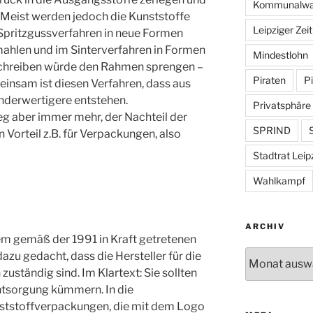
Kommunalwa
Meist werden jedoch die Kunststoffe
Leipziger Zei
 Spritzgussverfahren in neue Formen
mahlen und im Sinterverfahren in Formen
Mindestlohn
eschreiben würde den Rahmen sprengen –
Piraten
Pi
einsam ist diesen Verfahren, dass aus
nderwertigere entstehen.
Privatsphäre
g aber immer mehr, der Nachteil der
SPRIND
S
n Vorteil z.B. für Verpackungen, also
Stadtrat Leip
Wahlkampf
ARCHIV
em gemäß der 1991 in Kraft getretenen
Archiv
u gedacht, dass die Hersteller für die
ständig sind. Im Klartext: Sie sollten
Entsorgung kümmern. In die
nststoffverpackungen, die mit dem Logo