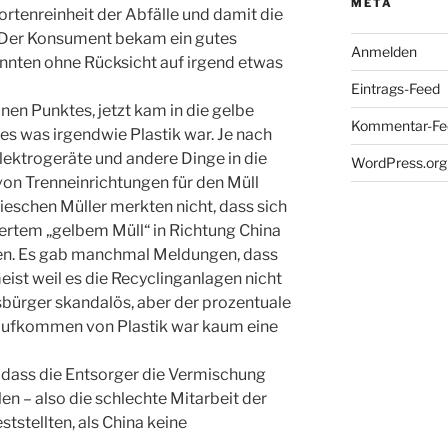
META
ortenreinheit der Abfälle und damit die
. Der Konsument bekam ein gutes
Anmelden
onnten ohne Rücksicht auf irgend etwas
Eintrags-Feed
en Punktes, jetzt kam in die gelbe
Kommentar-Fe
es was irgendwie Plastik war. Je nach
lektrogeräte und andere Dinge in die
WordPress.org
von Trenneinrichtungen für den Müll
ieschen Müller merkten nicht, dass sich
ertem „gelbem Müll“ in Richtung China
ten. Es gab manchmal Meldungen, dass
eist weil es die Recyclinganlagen nicht
sbürger skandalös, aber der prozentuale
 Aufkommen von Plastik war kaum eine
ll, dass die Entsorger die Vermischung
en – also die schlechte Mitarbeit der
tstellten, als China keine