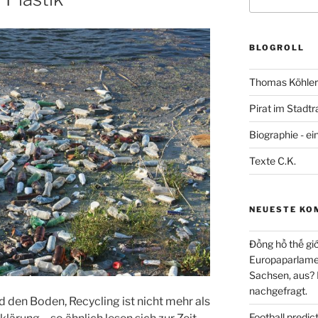
nach:
BLOGROLL
Thomas Köhler 
Pirat im Stadtr
Biographie - ei
Texte C.K.
NEUESTE KO
Đồng hồ thế giớ
Europaparlament
Sachsen, aus?
nachgefragt.
d den Boden, Recycling ist nicht mehr als
Football predi