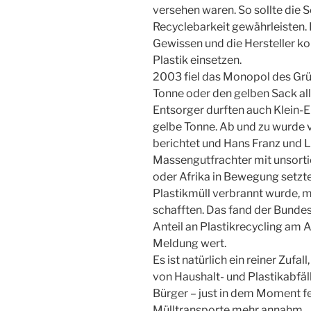
versehen waren. So sollte die S
Recyclebarkeit gewährleisten
Gewissen und die Hersteller k
Plastik einsetzen.
2003 fiel das Monopol des Grün
Tonne oder den gelben Sack all
Entsorger durften auch Klein-E
gelbe Tonne. Ab und zu wurde 
berichtet und Hans Franz und L
Massengutfrachter mit unsorti
oder Afrika in Bewegung setz
Plastikmüll verbrannt wurde, m
schafften. Das fand der Bunde
Anteil an Plastikrecycling am
Meldung wert.
Es ist natürlich ein reiner Zufa
von Haushalt- und Plastikabfäll
Bürger – just in dem Moment fes
Mülltransporte mehr annahm.