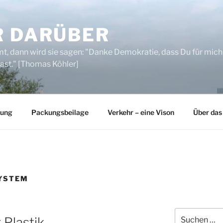
R DARÜBER
, dann wird sie sagen: "Danke Demokratie, dass Du für mich
ast." [Thomas Köhler]
rung
Packungsbeilage
Verkehr – eine Vison
Über das
YSTEM
Suchen
 Plastik