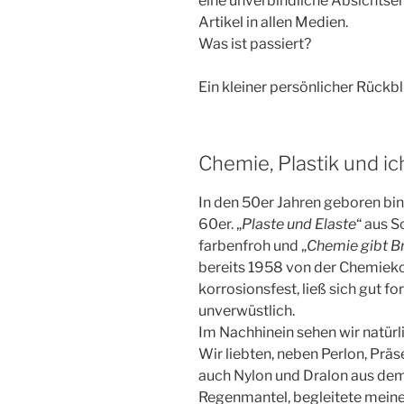
eine unverbindliche Absichtserk
Artikel in allen Medien.
Was ist passiert?
Ein kleiner persönlicher Rückbl
Chemie, Plastik und ic
In den 50er Jahren geboren bin
60er. „
Plaste und Elaste
“ aus 
farbenfroh und „
Chemie gibt B
bereits 1958 von der Chemieko
korrosionsfest, ließ sich gut f
unverwüstlich.
Im Nachhinein sehen wir natürl
Wir liebten, neben Perlon, Prä
auch Nylon und Dralon aus dem
Regenmantel, begleitete meine