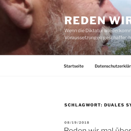
Zum
Inhalt
REDEN WI
springen
Wenn die Diktatur wiederkommt
Voraussetzungen geschaffen h
Startseite
Datenschutzerklä
SCHLAGWORT:
DUALES S
VERÖFFENTLICHT
08/19/2018
AM
Reden wir mal über