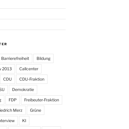
TER
Barrierefreiheit
Bildung
w 2013
Callcenter
CDU
CDU-Fraktion
SU
Demokratie
g
FDP
Freibeuter-Fraktion
iedrich Merz
Grüne
nterview
KI