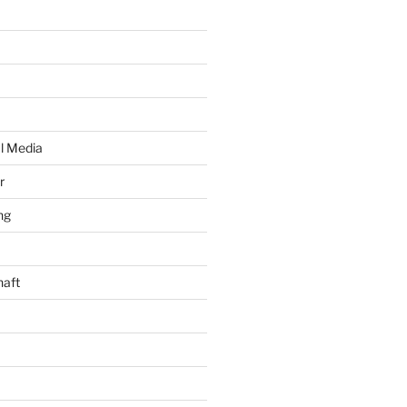
al Media
r
ng
haft