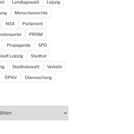
hl
Landtagswahl
Leipzig
tung
Menschenrechte
NSA
Parlament
ratenpartei
PRISM
Propaganda
SPD
tadt Leipzig
Stadtrat
zig
Stadtratswahl
Verkehr
ÖPNV
Überwachung