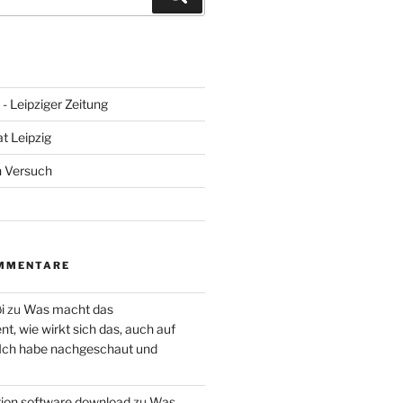
- Leipziger Zeitung
at Leipzig
n Versuch
MMENTARE
i
zu
Was macht das
, wie wirkt sich das, auch auf
 Ich habe nachgeschaut und
ction software download
zu
Was