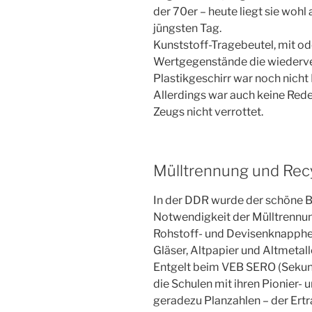
der 70er – heute liegt sie wohl
jüngsten Tag.
Kunststoff-Tragebeutel, mit o
Wertgegenstände die wiederve
Plastikgeschirr war noch nicht
Allerdings war auch keine Rede 
Zeugs nicht verrottet.
Mülltrennung und Rec
In der DDR wurde der schöne Be
Notwendigkeit der Mülltrennun
Rohstoff- und Devisenknapphei
Gläser, Altpapier und Altmetal
Entgelt beim VEB SERO (Sekun
die Schulen mit ihren Pionier-
geradezu Planzahlen – der Ertra