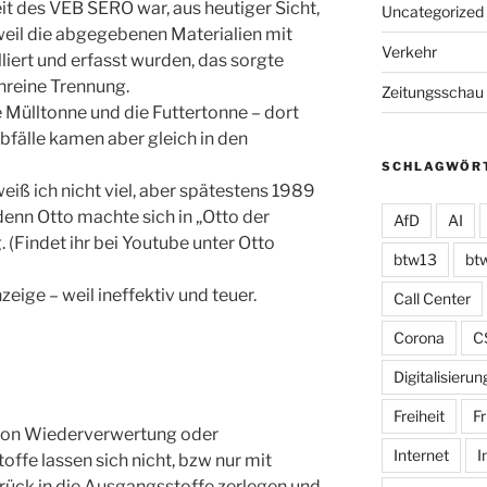
eit des VEB SERO war, aus heutiger Sicht,
Uncategorized
 weil die abgegebenen Materialien mit
Verkehr
iert und erfasst wurden, das sorgte
nreine Trennung.
Zeitungsschau
 Mülltonne und die Futtertonne – dort
Abfälle kamen aber gleich in den
SCHLAGWÖR
eiß ich nicht viel, aber spätestens 1989
enn Otto machte sich in „Otto der
AfD
AI
. (Findet ihr bei Youtube unter Otto
btw13
bt
eige – weil ineffektiv und teuer.
Call Center
Corona
C
Digitalisierun
Freiheit
Fr
 von Wiederverwertung oder
Internet
I
ffe lassen sich nicht, bzw nur mit
ück in die Ausgangsstoffe zerlegen und