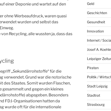
Geld
 auf einer Deponie und wartet auf den
Geschichten
der ohne Werbeaufdruck, waren quasi
rwendet wurden und selbst das
Gesundheit
 Einweg.
Innovation
von Recycling, alle wussten ja, dass das
Internet / Soci
Josef A. Koehle
Leipziger Zeitu
ycling
Piraten
griff „
Sekundärrohstoffe
“ für die
Politik / Wirtsc
g verwendet. Grund war die notorische
t des Staates. Somit wurden Flaschen,
Stadt Leipzig
le gesammelt und gegen ein kleines
därrohstoffe) abgegeben. Besonders
Stadtrat
 und FDJ-Organisationen hatten da
Strasbourg
g wurde oft für die internationale