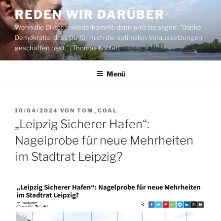
Zum
REDEN WIR DARÜBER
Inhalt
Wenn die Diktatur wiederkommt, dann wird sie sagen: "Danke
springen
Demokratie, dass Du für mich die optimalen Voraussetzungen
geschaffen hast." [Thomas Köhler]
Menü
VERÖFFENTLICHT
10/04/2024
VON
TOM_COAL
AM
„Leipzig Sicherer Hafen“:
Nagelprobe für neue Mehrheiten
im Stadtrat Leipzig?