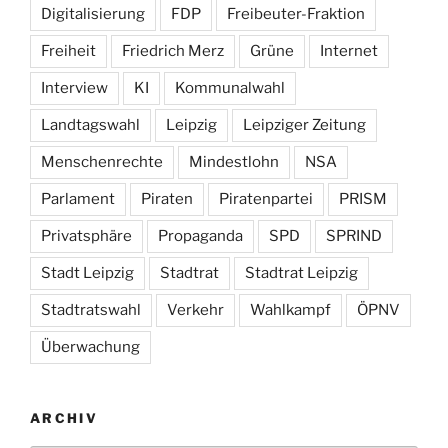
Digitalisierung
FDP
Freibeuter-Fraktion
Freiheit
Friedrich Merz
Grüne
Internet
Interview
KI
Kommunalwahl
Landtagswahl
Leipzig
Leipziger Zeitung
Menschenrechte
Mindestlohn
NSA
Parlament
Piraten
Piratenpartei
PRISM
Privatsphäre
Propaganda
SPD
SPRIND
Stadt Leipzig
Stadtrat
Stadtrat Leipzig
Stadtratswahl
Verkehr
Wahlkampf
ÖPNV
Überwachung
ARCHIV