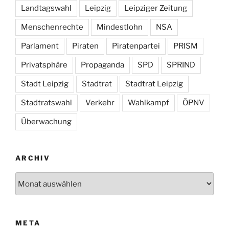
Landtagswahl
Leipzig
Leipziger Zeitung
Menschenrechte
Mindestlohn
NSA
Parlament
Piraten
Piratenpartei
PRISM
Privatsphäre
Propaganda
SPD
SPRIND
Stadt Leipzig
Stadtrat
Stadtrat Leipzig
Stadtratswahl
Verkehr
Wahlkampf
ÖPNV
Überwachung
ARCHIV
Archiv
META