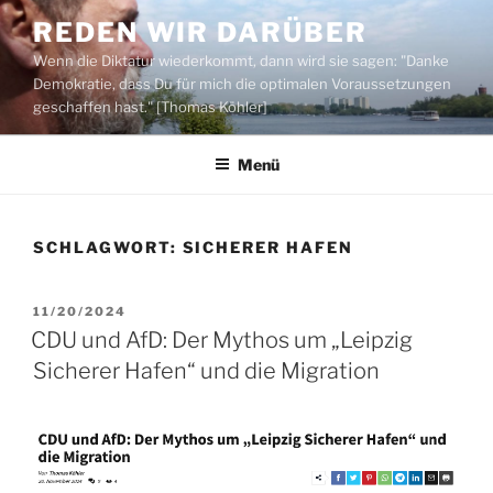
Zum
REDEN WIR DARÜBER
Inhalt
Wenn die Diktatur wiederkommt, dann wird sie sagen: "Danke
springen
Demokratie, dass Du für mich die optimalen Voraussetzungen
geschaffen hast." [Thomas Köhler]
Menü
SCHLAGWORT:
SICHERER HAFEN
VERÖFFENTLICHT
11/20/2024
AM
CDU und AfD: Der Mythos um „Leipzig
Sicherer Hafen“ und die Migration