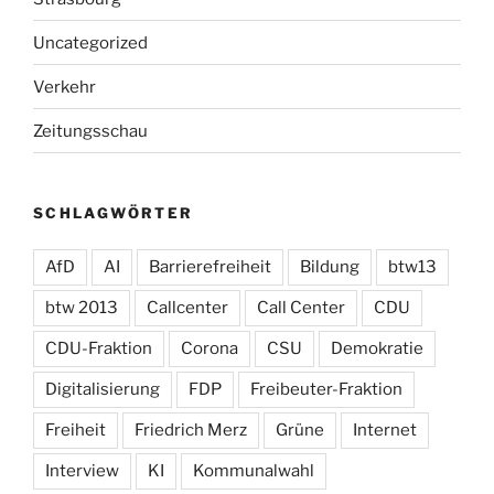
Uncategorized
Verkehr
Zeitungsschau
SCHLAGWÖRTER
AfD
AI
Barrierefreiheit
Bildung
btw13
btw 2013
Callcenter
Call Center
CDU
CDU-Fraktion
Corona
CSU
Demokratie
Digitalisierung
FDP
Freibeuter-Fraktion
Freiheit
Friedrich Merz
Grüne
Internet
Interview
KI
Kommunalwahl