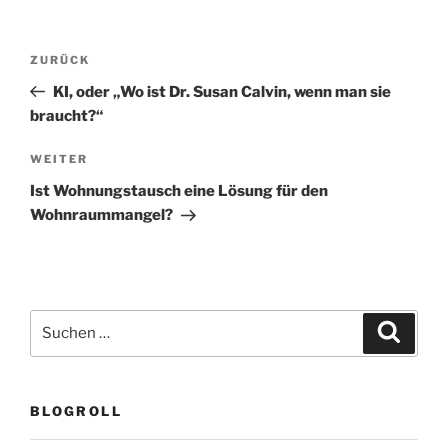
Beitragsnavigation
Vorheriger
ZURÜCK
Beitrag
KI, oder „Wo ist Dr. Susan Calvin, wenn man sie
braucht?“
Nächster
WEITER
Beitrag
Ist Wohnungstausch eine Lösung für den
Wohnraummangel?
Suchen
Suche
nach:
BLOGROLL