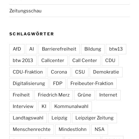
Zeitungsschau
SCHLAGWÖRTER
AfD
AI
Barrierefreiheit
Bildung
btw13
btw 2013
Callcenter
Call Center
CDU
CDU-Fraktion
Corona
CSU
Demokratie
Digitalisierung
FDP
Freibeuter-Fraktion
Freiheit
Friedrich Merz
Grüne
Internet
Interview
KI
Kommunalwahl
Landtagswahl
Leipzig
Leipziger Zeitung
Menschenrechte
Mindestlohn
NSA