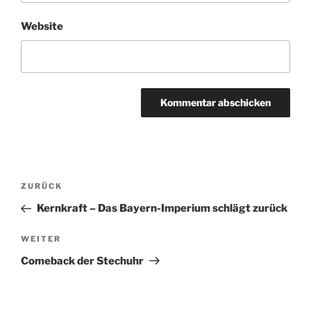
Website
Beitragsnavigation
Vorheriger
ZURÜCK
Beitrag
Kernkraft – Das Bayern-Imperium schlägt zurück
Nächster
WEITER
Beitrag
Comeback der Stechuhr