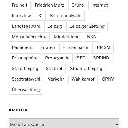
Freiheit
Friedrich Merz
Grüne
Internet
Interview
KI
Kommunalwahl
Landtagswahl
Leipzig
Leipziger Zeitung
Menschenrechte
Mindestlohn
NSA
Parlament
Piraten
Piratenpartei
PRISM
Privatsphäre
Propaganda
SPD
SPRIND
Stadt Leipzig
Stadtrat
Stadtrat Leipzig
Stadtratswahl
Verkehr
Wahlkampf
ÖPNV
Überwachung
ARCHIV
Archiv