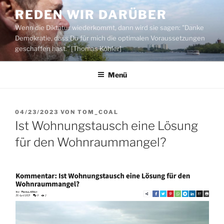
Zum
REDEN WIR DARÜBER
Inhalt
Wenn die Diktatur wiederkommt, dann wird sie sagen: "Danke
springen
Demokratie, dass Du für mich die optimalen Voraussetzungen
geschaffen hast." [Thomas Köhler]
Menü
VERÖFFENTLICHT
04/23/2023
VON
TOM_COAL
AM
Ist Wohnungstausch eine Lösung
für den Wohnraummangel?