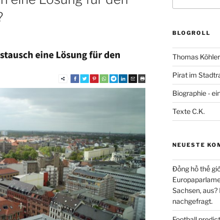
nach:
?
BLOGROLL
Thomas Köhler 
Pirat im Stadtr
Biographie - ei
Texte C.K.
NEUESTE KO
Đồng hồ thế giớ
Europaparlament
Sachsen, aus?
nachgefragt.
Football predi