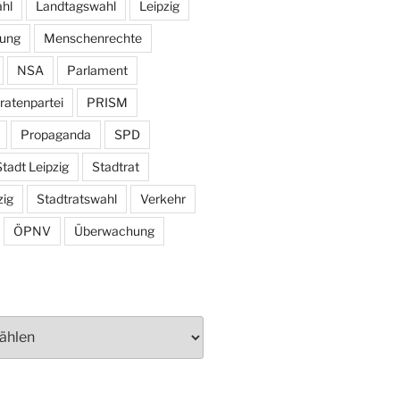
hl
Landtagswahl
Leipzig
tung
Menschenrechte
NSA
Parlament
ratenpartei
PRISM
Propaganda
SPD
tadt Leipzig
Stadtrat
zig
Stadtratswahl
Verkehr
ÖPNV
Überwachung