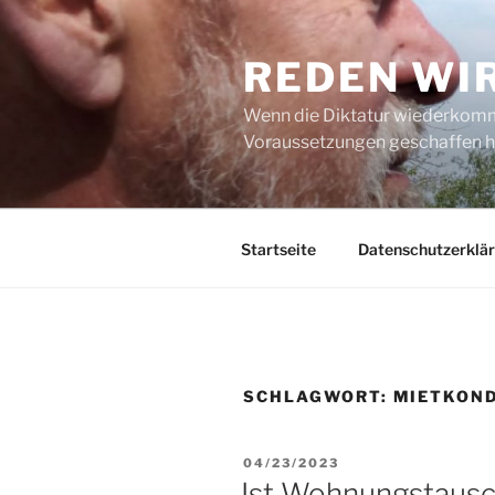
Zum
Inhalt
REDEN WI
springen
Wenn die Diktatur wiederkommt
Voraussetzungen geschaffen h
Startseite
Datenschutzerklä
SCHLAGWORT:
MIETKOND
VERÖFFENTLICHT
04/23/2023
AM
Ist Wohnungstausc