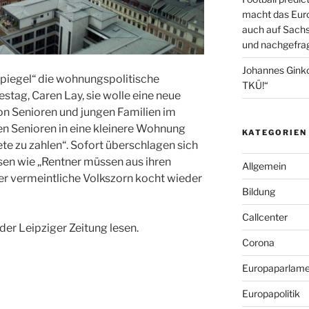
macht das Euro
auch auf Sachs
und nachgefrag
Johannes Gink
 Spiegel“ die wohnungspolitische
TKÜ!“
stag, Caren Lay, sie wolle eine neue
n Senioren und jungen Familien im
en Senioren in eine kleinere Wohnung
KATEGORIEN
e zu zahlen“. Sofort überschlagen sich
sen wie „Rentner müssen aus ihren
Allgemein
r vermeintliche Volkszorn kocht wieder
Bildung
Callcenter
 der Leipziger Zeitung lesen.
Corona
Europaparlame
Europapolitik