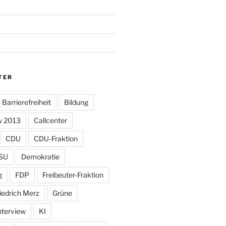
TER
Barrierefreiheit
Bildung
w 2013
Callcenter
CDU
CDU-Fraktion
SU
Demokratie
g
FDP
Freibeuter-Fraktion
iedrich Merz
Grüne
nterview
KI