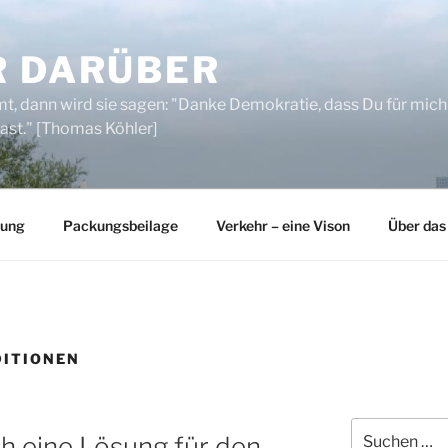
R DARÜBER
, dann wird sie sagen: "Danke Demokratie, dass Du für mich
ast." [Thomas Köhler]
rung
Packungsbeilage
Verkehr – eine Vison
Über das
ITIONEN
Suchen
h eine Lösung für den