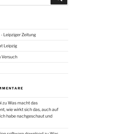
- Leipziger Zeitung
at Leipzig
n Versuch
MMENTARE
i
zu
Was macht das
, wie wirkt sich das, auch auf
 Ich habe nachgeschaut und
ction software download
zu
Was