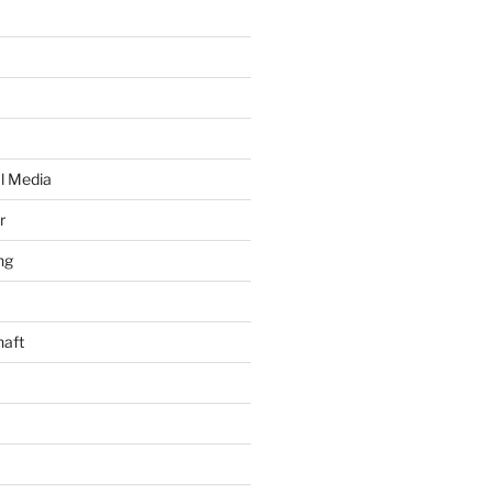
al Media
r
ng
haft