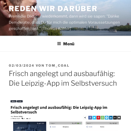
Zum
REDEN WIR DARÜBER
Inhalt
Wenn die Diktatur wiederkommt, dann wird sie sagen: "Danke
springen
Demokratie, dass Du für mich die optimalen Voraussetzungen
geschaffen hast." [Thomas Köhler]
Menü
VERÖFFENTLICHT
02/03/2024
VON
TOM_COAL
AM
Frisch angelegt und ausbaufähig:
Die Leipzig-App im Selbstversuch