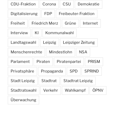
CDU-Fraktion
Corona
CSU
Demokratie
Digitalisierung
FDP
Freibeuter-Fraktion
Freiheit
Friedrich Merz
Grüne
Internet
Interview
KI
Kommunalwahl
Landtagswahl
Leipzig
Leipziger Zeitung
Menschenrechte
Mindestlohn
NSA
Parlament
Piraten
Piratenpartei
PRISM
Privatsphäre
Propaganda
SPD
SPRIND
Stadt Leipzig
Stadtrat
Stadtrat Leipzig
Stadtratswahl
Verkehr
Wahlkampf
ÖPNV
Überwachung