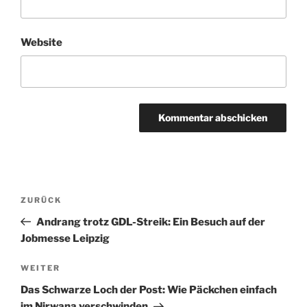
Website
Beitragsnavigation
Vorheriger
ZURÜCK
Beitrag
Andrang trotz GDL-Streik: Ein Besuch auf der
Jobmesse Leipzig
Nächster
WEITER
Beitrag
Das Schwarze Loch der Post: Wie Päckchen einfach
im Nirwana verschwinden