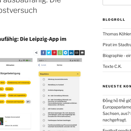
nach:
lbstversuch
BLOGROLL
Thomas Köhler 
Pirat im Stadtr
Biographie - ei
Texte C.K.
NEUESTE KO
Đồng hồ thế giớ
Europaparlament
Sachsen, aus?
nachgefragt.
Football predi