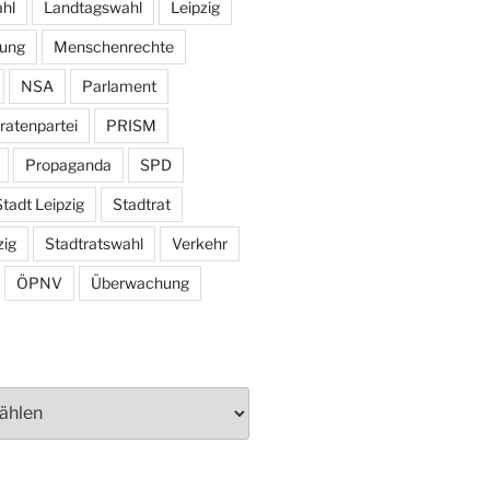
hl
Landtagswahl
Leipzig
tung
Menschenrechte
NSA
Parlament
ratenpartei
PRISM
Propaganda
SPD
tadt Leipzig
Stadtrat
zig
Stadtratswahl
Verkehr
ÖPNV
Überwachung