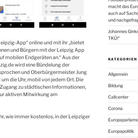
macht das Euro
auch auf Sachs
und nachgefrag
Johannes Gink
TKÜ!“
eipzig-App“ online und mit ihr „bietet
innen und Bürgern mit der Leipzig App
auf mobilen Endgeräten an.“ Aus der
KATEGORIEN
pzig.de wird eine Bündelung der
rsprochen und Oberbürgermeister Jung
Allgemein
 um die Uhr, mobil von jedem Ort. Die
Bildung
 Zugang zu städtischen Informationen,
zur aktiven Mitwirkung am
Callcenter
Corona
hr, wie immer kostenlos, in der Leipziger
Europaparlame
Europapolitik