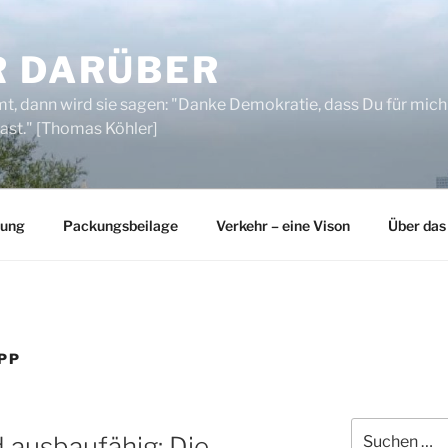
R DARÜBER
, dann wird sie sagen: "Danke Demokratie, dass Du für mich
ast." [Thomas Köhler]
rung
Packungsbeilage
Verkehr – eine Vison
Über das
APP
Suchen
d ausbaufähig: Die