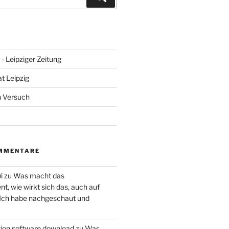
- Leipziger Zeitung
at Leipzig
n Versuch
MMENTARE
i
zu
Was macht das
, wie wirkt sich das, auch auf
 Ich habe nachgeschaut und
ction software download
zu
Was