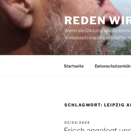
Zum
Inhalt
REDEN WI
springen
Wenn die Diktatur wiederkommt
Voraussetzungen geschaffen h
Startseite
Datenschutzerklä
SCHLAGWORT:
LEIPZIG 
VERÖFFENTLICHT
02/03/2024
AM
Frisch angelegt un