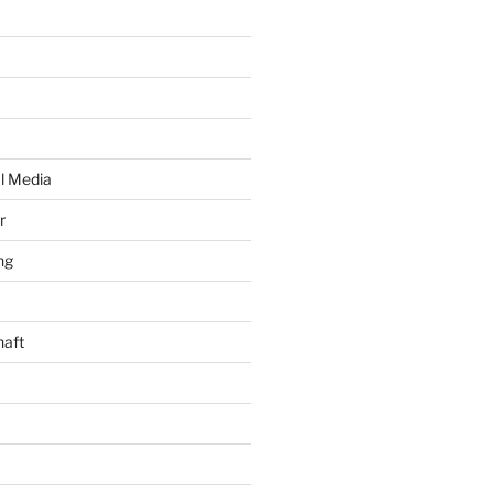
al Media
r
ng
haft