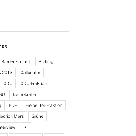
TER
Barrierefreiheit
Bildung
w 2013
Callcenter
CDU
CDU-Fraktion
SU
Demokratie
g
FDP
Freibeuter-Fraktion
iedrich Merz
Grüne
nterview
KI