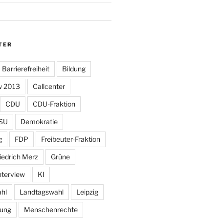
TER
Barrierefreiheit
Bildung
w 2013
Callcenter
CDU
CDU-Fraktion
SU
Demokratie
g
FDP
Freibeuter-Fraktion
iedrich Merz
Grüne
nterview
KI
hl
Landtagswahl
Leipzig
tung
Menschenrechte