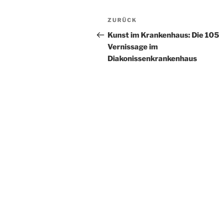
Beitragsnavigation
Vorheriger
ZURÜCK
Beitrag
Kunst im Krankenhaus: Die 105
Vernissage im
Diakonissenkrankenhaus