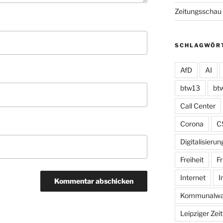
Zeitungsschau
SCHLAGWÖR
AfD
AI
btw13
bt
Call Center
Corona
C
Digitalisierun
Freiheit
Fr
Internet
I
Kommunalwa
Leipziger Zei