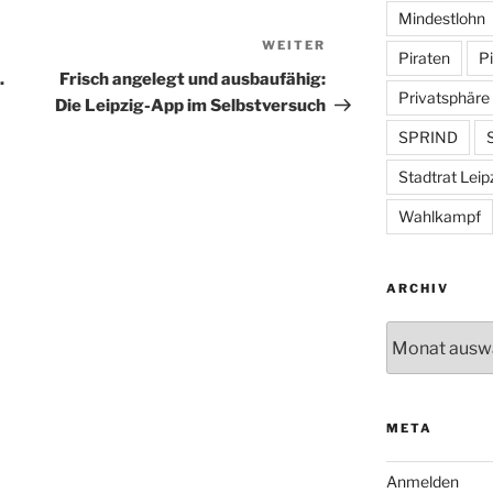
Mindestlohn
WEITER
Nächster
Piraten
Pi
Beitrag
.
Frisch angelegt und ausbaufähig:
Privatsphäre
Die Leipzig-App im Selbstversuch
SPRIND
S
Stadtrat Leip
Wahlkampf
ARCHIV
Archiv
META
Anmelden