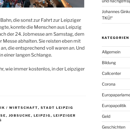
und nachgefrag
Johannes Gink
TKÜ!“
Bahn, die sonst zur Fahrt zur Leipziger
legte, konnte die Menschen aus Leipzig
ch der 24. Jobmesse am Samstag, dem
KATEGORIEN
r Messe abhalten. Sie reisten eben mit
an, die entsprechend voll waren an. Und
Allgemein
in einer langen Schlange.
Bildung
hr, wie immer kostenlos, in der Leipziger
Callcenter
Corona
Europaparlame
Europapolitik
IK / WIRTSCHAFT
,
STADT LEIPZIG
SSE
,
JOBSUCHE
,
LEIPZIG
,
LEIPZIGER
Geld
G
Geschichten