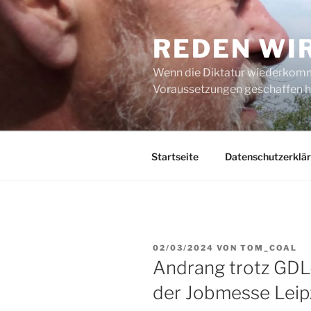
Zum
Inhalt
REDEN WI
springen
Wenn die Diktatur wiederkommt
Voraussetzungen geschaffen h
Startseite
Datenschutzerklä
VERÖFFENTLICHT
02/03/2024
VON
TOM_COAL
AM
Andrang trotz GDL-
der Jobmesse Leip