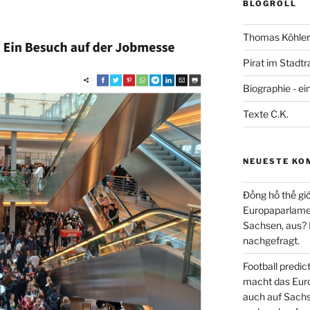
BLOGROLL
Thomas Köhler 
Pirat im Stadtr
Biographie - ei
Texte C.K.
NEUESTE KO
Đồng hồ thế giớ
Europaparlament
Sachsen, aus?
nachgefragt.
Football predi
macht das Euro
auch auf Sachs