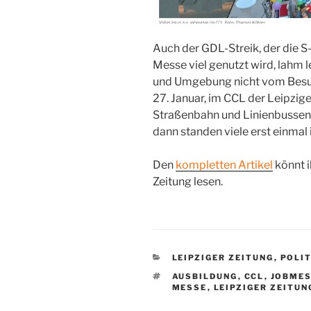
Auch der GDL-Streik, der die S-
Messe viel genutzt wird, lahm 
und Umgebung nicht vom Besu
27. Januar, im CCL der Leipzige
Straßenbahn und Linienbussen 
dann standen viele erst einmal 
Den
kompletten Artikel
könnt i
Zeitung lesen.
KATEGORIEN
LEIPZIGER ZEITUNG
,
POLIT
SCHLAGWÖRTER
AUSBILDUNG
,
CCL
,
JOBME
MESSE
,
LEIPZIGER ZEITUN