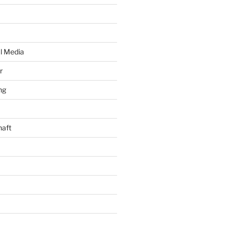
al Media
r
ng
haft