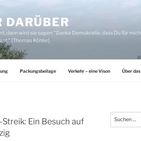
R DARÜBER
, dann wird sie sagen: "Danke Demokratie, dass Du für mich
ast." [Thomas Köhler]
rung
Packungsbeilage
Verkehr – eine Vison
Über das
Suchen
Streik: Ein Besuch auf
nach:
zig