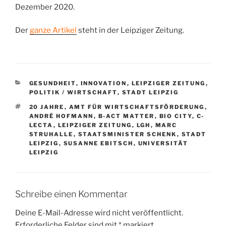
Dezember 2020.
Der
ganze Artikel
steht in der Leipziger Zeitung.
KATEGORIEN
GESUNDHEIT
,
INNOVATION
,
LEIPZIGER ZEITUNG
,
POLITIK / WIRTSCHAFT
,
STADT LEIPZIG
SCHLAGWÖRTER
20 JAHRE
,
AMT FÜR WIRTSCHAFTSFÖRDERUNG
,
ANDRÉ HOFMANN
,
B-ACT MATTER
,
BIO CITY
,
C-
LECTA
,
LEIPZIGER ZEITUNG
,
LGH
,
MARC
STRUHALLE
,
STAATSMINISTER SCHENK
,
STADT
LEIPZIG
,
SUSANNE EBITSCH
,
UNIVERSITÄT
LEIPZIG
Schreibe einen Kommentar
Deine E-Mail-Adresse wird nicht veröffentlicht.
Erforderliche Felder sind mit
*
markiert