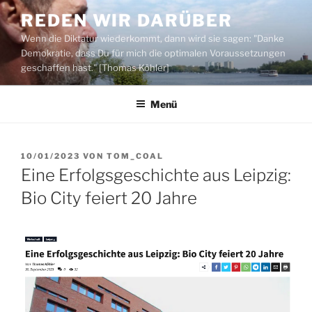
Zum
REDEN WIR DARÜBER
Inhalt
Wenn die Diktatur wiederkommt, dann wird sie sagen: "Danke
springen
Demokratie, dass Du für mich die optimalen Voraussetzungen
geschaffen hast." [Thomas Köhler]
Menü
VERÖFFENTLICHT
10/01/2023
VON
TOM_COAL
AM
Eine Erfolgsgeschichte aus Leipzig:
Bio City feiert 20 Jahre