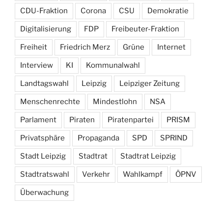
CDU-Fraktion
Corona
CSU
Demokratie
Digitalisierung
FDP
Freibeuter-Fraktion
Freiheit
Friedrich Merz
Grüne
Internet
Interview
KI
Kommunalwahl
Landtagswahl
Leipzig
Leipziger Zeitung
Menschenrechte
Mindestlohn
NSA
Parlament
Piraten
Piratenpartei
PRISM
Privatsphäre
Propaganda
SPD
SPRIND
Stadt Leipzig
Stadtrat
Stadtrat Leipzig
Stadtratswahl
Verkehr
Wahlkampf
ÖPNV
Überwachung