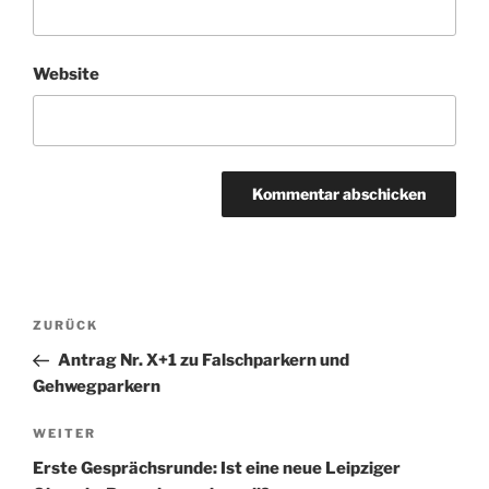
Website
Beitragsnavigation
Vorheriger
ZURÜCK
Beitrag
Antrag Nr. X+1 zu Falschparkern und
Gehwegparkern
Nächster
WEITER
Beitrag
Erste Gesprächsrunde: Ist eine neue Leipziger