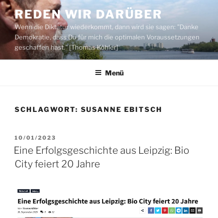
Zum
REDEN WIR DARÜBER
Inhalt
Wenn die Diktatur wiederkommt, dann wird sie sagen: "Danke
springen
Demokratie, dass Du für mich die optimalen Voraussetzungen
geschaffen hast." [Thomas Köhler]
Menü
SCHLAGWORT:
SUSANNE EBITSCH
VERÖFFENTLICHT
10/01/2023
AM
Eine Erfolgsgeschichte aus Leipzig: Bio
City feiert 20 Jahre