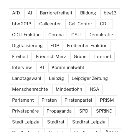
AfD
AI
Barrierefreiheit
Bildung
btw13
btw 2013
Callcenter
Call Center
CDU
CDU-Fraktion
Corona
CSU
Demokratie
Digitalisierung
FDP
Freibeuter-Fraktion
Freiheit
Friedrich Merz
Grüne
Internet
Interview
KI
Kommunalwahl
Landtagswahl
Leipzig
Leipziger Zeitung
Menschenrechte
Mindestlohn
NSA
Parlament
Piraten
Piratenpartei
PRISM
Privatsphäre
Propaganda
SPD
SPRIND
Stadt Leipzig
Stadtrat
Stadtrat Leipzig