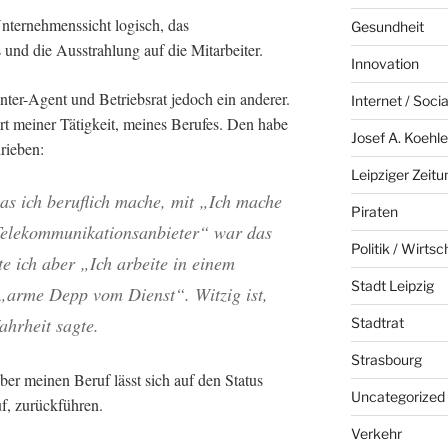
Unternehmenssicht logisch, das
Gesundheit
und die Ausstrahlung auf die Mitarbeiter.
Innovation
ter-Agent und Betriebsrat jedoch ein anderer.
Internet / Soci
ert meiner Tätigkeit, meines Berufes. Den habe
Josef A. Koehle
rieben:
Leipziger Zeitu
was ich beruflich mache, mit „Ich mache
Piraten
 Telekommunikationsanbieter“ war das
Politik / Wirtsc
te ich aber „Ich arbeite in einem
Stadt Leipzig
 „arme Depp vom Dienst“. Witzig ist,
ahrheit sagte.
Stadtrat
Strasbourg
ber meinen Beruf lässt sich auf den Status
Uncategorized
uf, zurückführen.
Verkehr