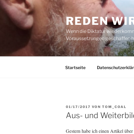
Zum
Inhalt
REDEN WI
springen
Wenn die Diktatur wiederkommt
Voraussetzungen geschaffen h
Startseite
Datenschutzerklä
VERÖFFENTLICHT
01/17/2017
VON
TOM_COAL
AM
Aus- und Weiterbil
Gestern habe ich einen Artikel über