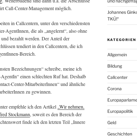
ng
. Weiterbildend sind dann u.a. die Abschlüsse
und nachgefrag
wirt Call-Center-Management möglich.
Johannes Gink
TKÜ!“
beiten in Callcentern, unter den verschiedensten
r-AgentInnen, die als „angelernt“, also ohne
t und bezahlt werden. Der Anteil der
KATEGORIEN
hlüssen tendiert in den Callcentern, die ich
gentInnen-Bereich.
Allgemein
Bildung
ensten Bezeichnungen“ schreibe, meine ich
r-AgentIn“ einen schlechten Ruf hat. Deshalb
Callcenter
tact-Center-MitarbeiterInnen“ und ähnliche
Corona
arbeiterInnen zu gewinnen.
Europaparlame
ter empfehle ich den Artikel
„
Wir nehmen,
Europapolitik
red Stockmann
, soweit es den Bereich der
chtenswert finde ich den letzten Teil „Innere
Geld
Geschichten