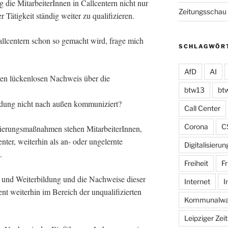
 die MitarbeiterInnen in Callcentern nicht nur
Zeitungsschau
 Tätigkeit ständig weiter zu qualifizieren.
allcentern schon so gemacht wird, frage mich
SCHLAGWÖR
AfD
AI
en lückenlosen Nachweis über die
btw13
bt
dung nicht nach außen kommuniziert?
Call Center
Corona
C
ierungsmaßnahmen stehen MitarbeiterInnen,
enter, weiterhin als an- oder ungelernte
Digitalisierun
.
Freiheit
Fr
und Weiterbildung und die Nachweise dieser
Internet
I
nt weiterhin im Bereich der unqualifizierten
Kommunalwa
Leipziger Zei