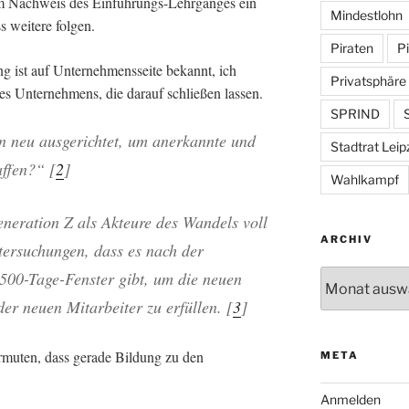
m Nachweis des Einführungs-Lehrganges ein
Mindestlohn
ss weitere folgen.
Piraten
Pi
g ist auf Unternehmensseite bekannt, ich
Privatsphäre
res Unternehmens, die darauf schließen lassen.
SPRIND
S
n neu ausgerichtet, um
anerkannte
und
Stadtrat Leip
affen?“ [
2
]
Wahlkampf
neration Z als Akteure des Wandels voll
ARCHIV
tersuchungen, dass es nach der
 500-Tage-Fenster gibt, um die neuen
Archiv
er neuen Mitarbeiter zu erfüllen. [
3
]
ermuten, dass gerade Bildung zu den
META
Anmelden