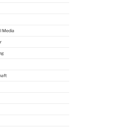
al Media
r
ng
haft