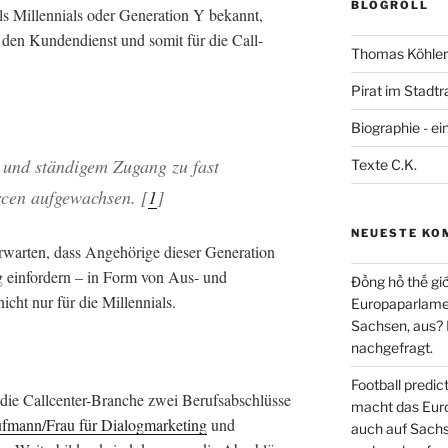
BLOGROLL
ls Millennials oder Generation Y bekannt,
r den Kundendienst und somit für die Call-
Thomas Köhler 
Pirat im Stadtr
Biographie - ei
m und ständigem Zugang zu fast
Texte C.K.
cen aufgewachsen. [
1
]
NEUESTE KO
erwarten, dass Angehörige dieser Generation
 einfordern – in Form von Aus- und
Đồng hồ thế giớ
icht nur für die Millennials.
Europaparlament
Sachsen, aus?
nachgefragt.
Football predi
r die Callcenter-Branche zwei Berufsabschlüsse
macht das Euro
fmann/Frau für Dialogmarketing
und
auch auf Sachs