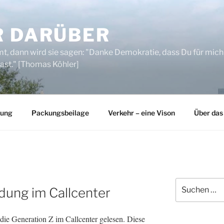
R DARÜBER
, dann wird sie sagen: "Danke Demokratie, dass Du für mich
ast." [Thomas Köhler]
rung
Packungsbeilage
Verkehr – eine Vison
Über das
Suchen
dung im Callcenter
nach:
 die Generation Z im Callcenter gelesen. Diese