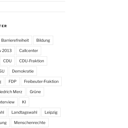
TER
Barrierefreiheit
Bildung
w 2013
Callcenter
CDU
CDU-Fraktion
SU
Demokratie
g
FDP
Freibeuter-Fraktion
iedrich Merz
Grüne
nterview
KI
hl
Landtagswahl
Leipzig
tung
Menschenrechte