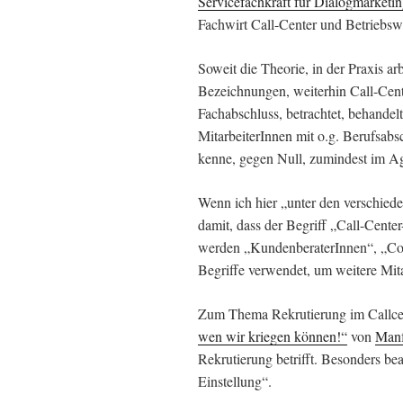
Servicefachkraft für Dialogmarketi
Fachwirt Call-Center und Betriebs
Soweit die Theorie, in der Praxis ar
Bezeichnungen, weiterhin Call-Cente
Fachabschluss, betrachtet, behandel
MitarbeiterInnen mit o.g. Berufsabsc
kenne, gegen Null, zumindest im A
Wenn ich hier „unter den verschied
damit, dass der Begriff „Call-Cente
werden „KundenberaterInnen“, „Con
Begriffe verwendet, um weitere Mit
Zum Thema Rekrutierung im Callcen
wen wir kriegen können!“
von
Manf
Rekrutierung betrifft. Besonders bea
Einstellung“.