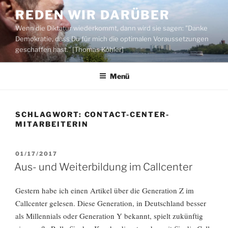
Zum
REDEN WIR DARÜBER
Inhalt
Wenn die Diktatur wiederkommt, dann wird sie sagen: "Danke
springen
Demokratie, dass Du für mich die optimalen Voraussetzungen
geschaffen hast." [Thomas Köhler]
Menü
SCHLAGWORT:
CONTACT-CENTER-
MITARBEITERIN
VERÖFFENTLICHT
01/17/2017
AM
Aus- und Weiterbildung im Callcenter
Gestern habe ich einen Artikel über die Generation Z im
Callcenter gelesen. Diese Generation, in Deutschland besser
als Millennials oder Generation Y bekannt, spielt zukünftig