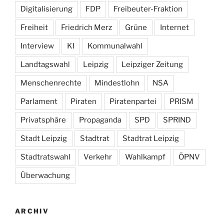
Digitalisierung
FDP
Freibeuter-Fraktion
Freiheit
Friedrich Merz
Grüne
Internet
Interview
KI
Kommunalwahl
Landtagswahl
Leipzig
Leipziger Zeitung
Menschenrechte
Mindestlohn
NSA
Parlament
Piraten
Piratenpartei
PRISM
Privatsphäre
Propaganda
SPD
SPRIND
Stadt Leipzig
Stadtrat
Stadtrat Leipzig
Stadtratswahl
Verkehr
Wahlkampf
ÖPNV
Überwachung
ARCHIV