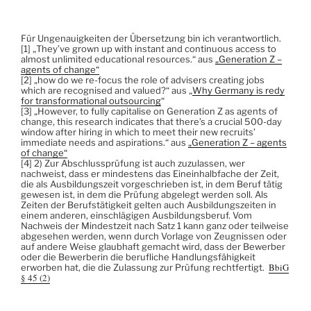
Für Ungenauigkeiten der Übersetzung bin ich verantwortlich.
[1] „They’ve grown up with instant and continuous access to
almost unlimited educational resources.“ aus
„Generation Z –
agents of change“
[2] „how do we re-focus the role of advisers creating jobs
which are recognised and valued?“ aus „
Why Germany is redy
for transformational outsourcing
“
[3] „However, to fully capitalise on Generation Z as agents of
change, this research indicates that there’s a crucial 500-day
window after hiring in which to meet their new recruits’
immediate needs and aspirations.“ aus
„Generation Z – agents
of change“
[4] 2) Zur Abschlussprüfung ist auch zuzulassen, wer
nachweist, dass er mindestens das Eineinhalbfache der Zeit,
die als Ausbildungszeit vorgeschrieben ist, in dem Beruf tätig
gewesen ist, in dem die Prüfung abgelegt werden soll. Als
Zeiten der Berufstätigkeit gelten auch Ausbildungszeiten in
einem anderen, einschlägigen Ausbildungsberuf. Vom
Nachweis der Mindestzeit nach Satz 1 kann ganz oder teilweise
abgesehen werden, wenn durch Vorlage von Zeugnissen oder
auf andere Weise glaubhaft gemacht wird, dass der Bewerber
oder die Bewerberin die berufliche Handlungsfähigkeit
BbiG
erworben hat, die die Zulassung zur Prüfung rechtfertigt.
§ 45 (2)