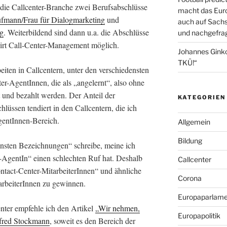
r die Callcenter-Branche zwei Berufsabschlüsse
macht das Euro
fmann/Frau für Dialogmarketing
und
auch auf Sachs
ng
. Weiterbildend sind dann u.a. die Abschlüsse
und nachgefrag
wirt Call-Center-Management möglich.
Johannes Gink
TKÜ!“
beiten in Callcentern, unter den verschiedensten
r-AgentInnen, die als „angelernt“, also ohne
t und bezahlt werden. Der Anteil der
KATEGORIEN
hlüssen tendiert in den Callcentern, die ich
gentInnen-Bereich.
Allgemein
Bildung
ensten Bezeichnungen“ schreibe, meine ich
r-AgentIn“ einen schlechten Ruf hat. Deshalb
Callcenter
tact-Center-MitarbeiterInnen“ und ähnliche
Corona
arbeiterInnen zu gewinnen.
Europaparlame
ter empfehle ich den Artikel
„
Wir nehmen,
Europapolitik
red Stockmann
, soweit es den Bereich der