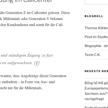
nach:
 die Generation Z im Callcenter gelesen. Diese
BLOGROLL
ls Millennials oder Generation Y bekannt,
r den Kundendienst und somit für die Call-
Thomas Köhler 
Pirat im Stadtr
Biographie - ei
m und ständigem Zugang zu fast
Texte C.K.
cen aufgewachsen. [
1
]
NEUESTE KO
erwarten, dass Angehörige dieser Generation
 einfordern – in Form von Aus- und
Đồng hồ thế giớ
icht nur für die Millennials.
Europaparlament
Sachsen, aus?
nachgefragt.
Football predi