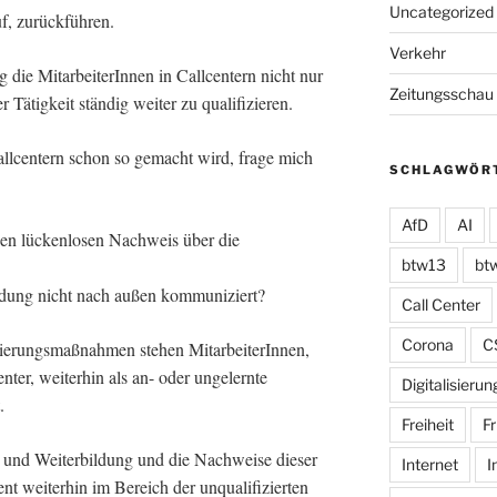
Uncategorized
uf, zurückführen.
Verkehr
 die MitarbeiterInnen in Callcentern nicht nur
Zeitungsschau
 Tätigkeit ständig weiter zu qualifizieren.
allcentern schon so gemacht wird, frage mich
SCHLAGWÖR
AfD
AI
en lückenlosen Nachweis über die
btw13
bt
dung nicht nach außen kommuniziert?
Call Center
Corona
C
ierungsmaßnahmen stehen MitarbeiterInnen,
enter, weiterhin als an- oder ungelernte
Digitalisierun
.
Freiheit
Fr
und Weiterbildung und die Nachweise dieser
Internet
I
nt weiterhin im Bereich der unqualifizierten