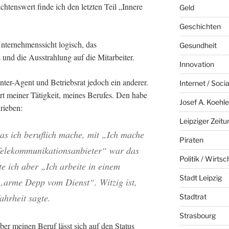
chtenswert finde ich den letzten Teil „Innere
Geld
Geschichten
Unternehmenssicht logisch, das
Gesundheit
und die Ausstrahlung auf die Mitarbeiter.
Innovation
ter-Agent und Betriebsrat jedoch ein anderer.
Internet / Soci
ert meiner Tätigkeit, meines Berufes. Den habe
Josef A. Koehle
rieben:
Leipziger Zeitu
was ich beruflich mache, mit „Ich mache
Piraten
 Telekommunikationsanbieter“ war das
Politik / Wirtsc
te ich aber „Ich arbeite in einem
Stadt Leipzig
 „arme Depp vom Dienst“. Witzig ist,
ahrheit sagte.
Stadtrat
Strasbourg
ber meinen Beruf lässt sich auf den Status