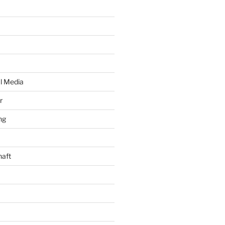
al Media
r
ng
haft