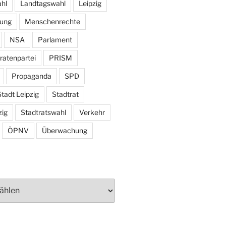
hl
Landtagswahl
Leipzig
tung
Menschenrechte
NSA
Parlament
ratenpartei
PRISM
Propaganda
SPD
tadt Leipzig
Stadtrat
zig
Stadtratswahl
Verkehr
ÖPNV
Überwachung