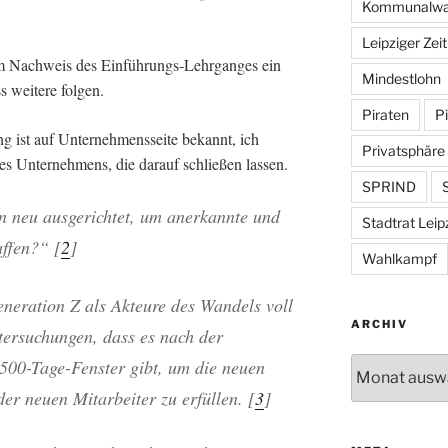
Kommunalwa
Leipziger Zei
m Nachweis des Einführungs-Lehrganges ein
Mindestlohn
ss weitere folgen.
Piraten
Pi
g ist auf Unternehmensseite bekannt, ich
Privatsphäre
res Unternehmens, die darauf schließen lassen.
SPRIND
S
n neu ausgerichtet, um
anerkannte
und
Stadtrat Leip
affen?“ [
2
]
Wahlkampf
neration Z als Akteure des Wandels voll
ARCHIV
tersuchungen, dass es nach der
 500-Tage-Fenster gibt, um die neuen
Archiv
er neuen Mitarbeiter zu erfüllen. [
3
]