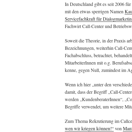
In Deutschland gibt es seit 2006 fü
mit den etwas sperrigen Namen
Kau
Servicefachkraft für Dialogmarketi
Fachwirt Call-Center und Betriebs
Soweit die Theorie, in der Praxis ar
Bezeichnungen, weiterhin Call-Cente
Fachabschluss, betrachtet, behandel
MitarbeiterInnen mit o.g. Berufsabsc
kenne, gegen Null, zumindest im A
Wenn ich hier „unter den verschied
damit, dass der Begriff „Call-Cente
werden „KundenberaterInnen“, „Con
Begriffe verwendet, um weitere Mit
Zum Thema Rekrutierung im Callcen
wen wir kriegen können!“
von
Manf