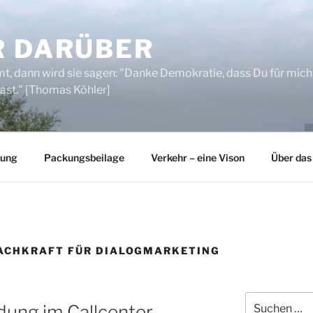
R DARÜBER
, dann wird sie sagen: "Danke Demokratie, dass Du für mich
ast." [Thomas Köhler]
rung
Packungsbeilage
Verkehr – eine Vison
Über das
ACHKRAFT FÜR DIALOGMARKETING
Suchen
dung im Callcenter