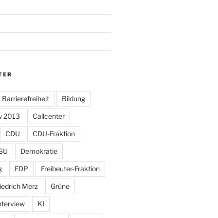
TER
Barrierefreiheit
Bildung
w 2013
Callcenter
CDU
CDU-Fraktion
SU
Demokratie
g
FDP
Freibeuter-Fraktion
iedrich Merz
Grüne
nterview
KI