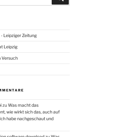
- Leipziger Zeitung
at Leipzig
n Versuch
MMENTARE
i
zu
Was macht das
, wie wirkt sich das, auch auf
 Ich habe nachgeschaut und
ction software download
zu
Was