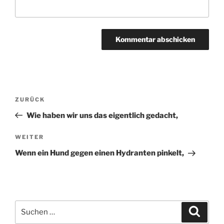
Beitragsnavigation
Vorheriger
ZURÜCK
Beitrag
Wie haben wir uns das eigentlich gedacht,
Nächster
WEITER
Beitrag
Wenn ein Hund gegen einen Hydranten pinkelt,
Suchen
Suche
nach: