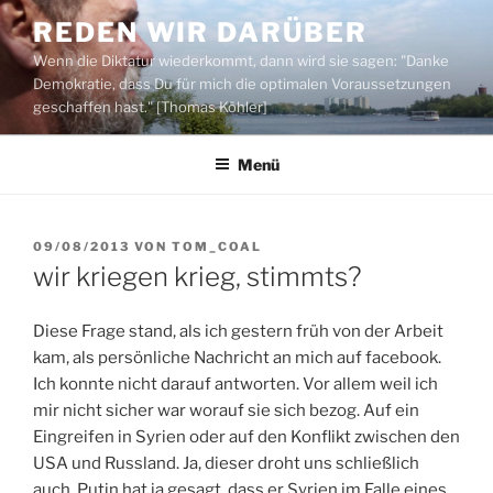
Zum
REDEN WIR DARÜBER
Inhalt
Wenn die Diktatur wiederkommt, dann wird sie sagen: "Danke
springen
Demokratie, dass Du für mich die optimalen Voraussetzungen
geschaffen hast." [Thomas Köhler]
Menü
VERÖFFENTLICHT
09/08/2013
VON
TOM_COAL
AM
wir kriegen krieg, stimmts?
Diese Frage stand, als ich gestern früh von der Arbeit
kam, als persönliche Nachricht an mich auf facebook.
Ich konnte nicht darauf antworten. Vor allem weil ich
mir nicht sicher war worauf sie sich bezog. Auf ein
Eingreifen in Syrien oder auf den Konflikt zwischen den
USA und Russland. Ja, dieser droht uns schließlich
auch. Putin hat ja gesagt, dass er Syrien im Falle eines