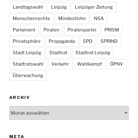
Landtagswahl
Leipzig
Leipziger Zeitung
Menschenrechte
Mindestlohn
NSA
Parlament
Piraten
Piratenpartei
PRISM
Privatsphäre
Propaganda
SPD
SPRIND
Stadt Leipzig
Stadtrat
Stadtrat Leipzig
Stadtratswahl
Verkehr
Wahlkampf
ÖPNV
Überwachung
ARCHIV
Archiv
META