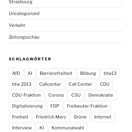
Strasbourg
Uncategorized
Verkehr
Zeitungsschau
SCHLAGWÖRTER
AfD
AI
Barrierefreiheit
Bildung
btw13
btw 2013
Callcenter
Call Center
CDU
CDU-Fraktion
Corona
CSU
Demokratie
Digitalisierung
FDP
Freibeuter-Fraktion
Freiheit
Friedrich Merz
Grüne
Internet
Interview
KI
Kommunalwahl