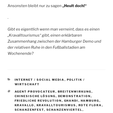
Ansonsten bleibt nur zu sagen
„Heult doch!“
.
Gibt es eigentlich wenn man verneint, dass es einen
„Kravalltourismus“ gibt, einen erklärbaren
Zusammenhang zwischen der Hamburger Demo und
der relativen Ruhe in den Fußballstadien am
Wochenende?
KATEGORIEN
INTERNET / SOCIAL MEDIA
,
POLITIK /
WIRTSCHAFT
SCHLAGWÖRTER
AGENT PROVOCATEUR
,
BREITENWIRKUNG
,
CHINESISCHE LÖSUNG
,
DEMONSTRATION
,
FRIEDLICHE REVOLUTION
,
GHANDI
,
HAMBURG
,
KRAVALLO
,
KRAVALLTOURISMUS
,
ROTE FLORA
,
SCHANZENFEST
,
SCHANZENVIERTEL
,