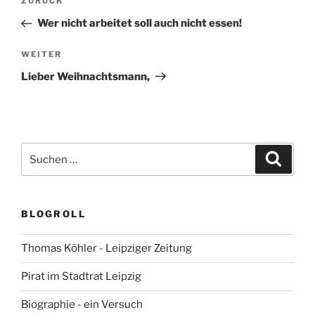
Vorheriger
ZURÜCK
Beitrag
Wer nicht arbeitet soll auch nicht essen!
Nächster
WEITER
Beitrag
Lieber Weihnachtsmann,
Suchen
Suche
nach:
BLOGROLL
Thomas Köhler - Leipziger Zeitung
Pirat im Stadtrat Leipzig
Biographie - ein Versuch