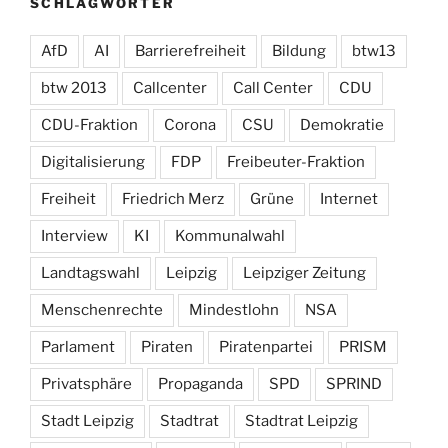
SCHLAGWÖRTER
AfD
AI
Barrierefreiheit
Bildung
btw13
btw 2013
Callcenter
Call Center
CDU
CDU-Fraktion
Corona
CSU
Demokratie
Digitalisierung
FDP
Freibeuter-Fraktion
Freiheit
Friedrich Merz
Grüne
Internet
Interview
KI
Kommunalwahl
Landtagswahl
Leipzig
Leipziger Zeitung
Menschenrechte
Mindestlohn
NSA
Parlament
Piraten
Piratenpartei
PRISM
Privatsphäre
Propaganda
SPD
SPRIND
Stadt Leipzig
Stadtrat
Stadtrat Leipzig