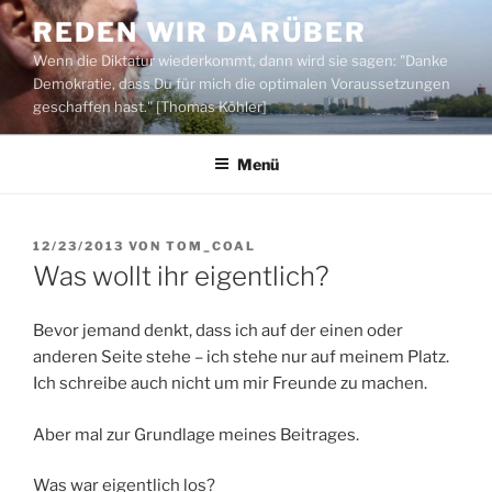
Zum
REDEN WIR DARÜBER
Inhalt
Wenn die Diktatur wiederkommt, dann wird sie sagen: "Danke
springen
Demokratie, dass Du für mich die optimalen Voraussetzungen
geschaffen hast." [Thomas Köhler]
Menü
VERÖFFENTLICHT
12/23/2013
VON
TOM_COAL
AM
Was wollt ihr eigentlich?
Bevor jemand denkt, dass ich auf der einen oder
anderen Seite stehe – ich stehe nur auf meinem Platz.
Ich schreibe auch nicht um mir Freunde zu machen.
Aber mal zur Grundlage meines Beitrages.
Was war eigentlich los?