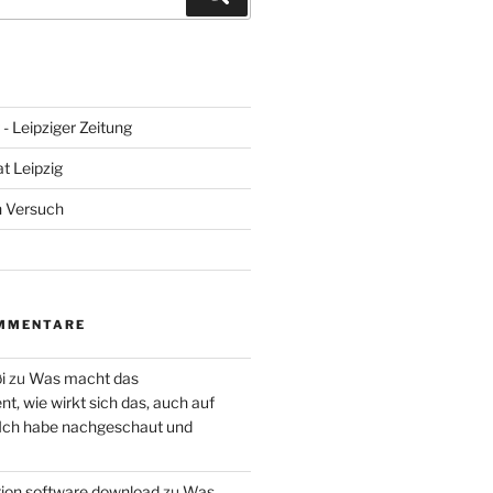
- Leipziger Zeitung
at Leipzig
n Versuch
MMENTARE
i
zu
Was macht das
, wie wirkt sich das, auch auf
 Ich habe nachgeschaut und
ction software download
zu
Was