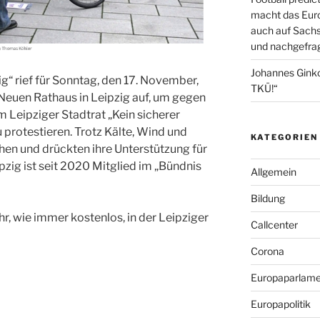
macht das Euro
auch auf Sachs
und nachgefrag
Johannes Gink
ig“ rief für Sonntag, den 17. November,
TKÜ!“
euen Rathaus in Leipzig auf, um gegen
 Leipziger Stadtrat „Kein sicherer
u protestieren. Trotz Kälte, Wind und
KATEGORIEN
n und drückten ihre Unterstützung für
pzig ist seit 2020 Mitglied im „Bündnis
Allgemein
Bildung
hr, wie immer kostenlos, in der Leipziger
Callcenter
Corona
Europaparlame
Europapolitik