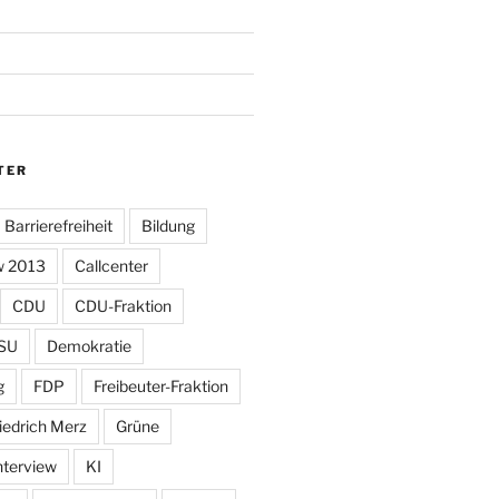
TER
Barrierefreiheit
Bildung
w 2013
Callcenter
CDU
CDU-Fraktion
SU
Demokratie
g
FDP
Freibeuter-Fraktion
iedrich Merz
Grüne
nterview
KI