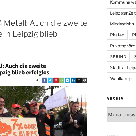
Kommunalwa
Leipziger Zei
 Metall: Auch die zweite
Mindestlohn
in Leipzig blieb
Piraten
Pi
Privatsphäre
SPRIND
S
Stadtrat Leip
Wahlkampf
ARCHIV
Archiv