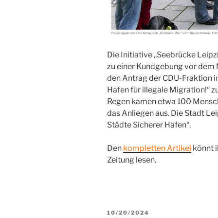
Die Initiative „Seebrücke Leipz
zu einer Kundgebung vor dem N
den Antrag der CDU-Fraktion im
Hafen für illegale Migration!“ z
Regen kamen etwa 100 Mensche
das Anliegen aus. Die Stadt Lei
Städte Sicherer Häfen“.
Den
kompletten Artikel
könnt i
Zeitung lesen.
VERÖFFENTLICHT
10/20/2024