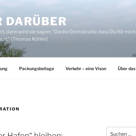
R DARÜBER
, dann wird sie sagen: "Danke Demokratie, dass Du für mich
ast." [Thomas Köhler]
rung
Packungsbeilage
Verkehr – eine Vison
Über das
RATION
Suchen
er Hafen“ bleiben: