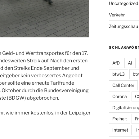
Uncategorized
Verkehr
Zeitungsschau
SCHLAGWÖR
es Geld- und Werttransportes für den 17.
ndesweiten Streik auf. Nach den ersten
AfD
AI
d den Streiks Ende September und
btw13
bt
eitgeber kein verbessertes Angebot
er sollte eine erneute Tarifrunde
Call Center
7. Oktober durch die Bundesvereinigung
Corona
C
nste (BDGW) abgebrochen.
Digitalisierun
hr, wie immer kostenlos, in der Leipziger
Freiheit
Fr
Internet
I