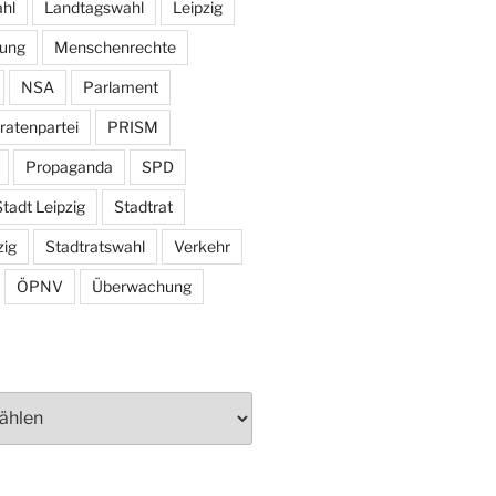
hl
Landtagswahl
Leipzig
tung
Menschenrechte
NSA
Parlament
ratenpartei
PRISM
Propaganda
SPD
tadt Leipzig
Stadtrat
zig
Stadtratswahl
Verkehr
ÖPNV
Überwachung