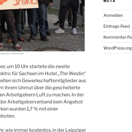
META
Anmelden
Eintrags-Feed
Kommentar-Fe
WordPress.org
r, um 10 Uhr startete die zweite
ektro für Sachsen im Hotel „The Westin“
melten sich Gewerkschaftsmitglieder aus
m ihrem Unmut über die gescheiterte
en Arbeitgebern Luft zu machen. In der
 der Arbeitgeberverband kein Angebot
rken wurden 1,7 % mit einer
eboten.
hr, wie immer kostenlos, in der Leipziger