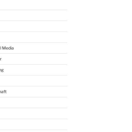
al Media
r
ng
haft