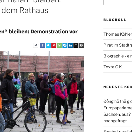
nach:
r dem Rathaus
BLOGROLL
Thomas Köhler 
Pirat im Stadtr
Biographie - ei
Texte C.K.
NEUESTE KO
Đồng hồ thế giớ
Europaparlament
Sachsen, aus?
nachgefragt.
Football predi