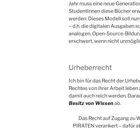
Jahr muss eine neue Generatio
StudentInnen diese Bücher erwe
werden. Dieses Modell soll nun
– d.h. die digitalen Ausgaben 
analogen. Open-Source-Bildung
erschwert, wenn nicht unmögl
Urheberrecht
Ich bin für das Recht der Urheb
Rechtes von ihrer Arbeit lebe
damit auch reich werden. Daraus
Besitz von Wissen
ab.
Das Recht auf Zugang zu W
PIRATEN verankert – dafür ste