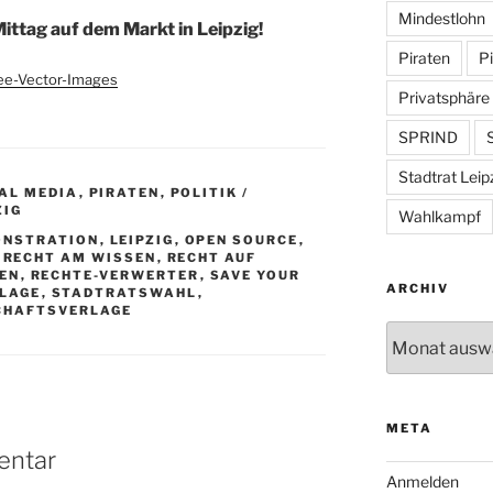
Mindestlohn
ittag auf dem Markt in Leipzig!
Piraten
Pi
ree-Vector-Images
Privatsphäre
SPRIND
S
Stadtrat Leip
IAL MEDIA
,
PIRATEN
,
POLITIK /
ZIG
Wahlkampf
ONSTRATION
,
LEIPZIG
,
OPEN SOURCE
,
,
RECHT AM WISSEN
,
RECHT AUF
SEN
,
RECHTE-VERWERTER
,
SAVE YOUR
ARCHIV
LAGE
,
STADTRATSWAHL
,
CHAFTSVERLAGE
Archiv
META
entar
Anmelden