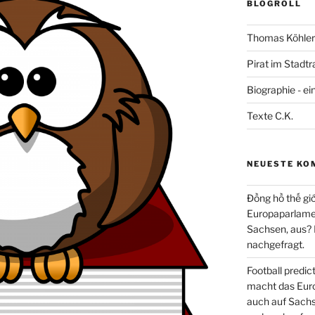
BLOGROLL
Thomas Köhler 
Pirat im Stadtr
Biographie - ei
Texte C.K.
NEUESTE KO
Đồng hồ thế giớ
Europaparlament
Sachsen, aus?
nachgefragt.
Football predi
macht das Euro
auch auf Sachs