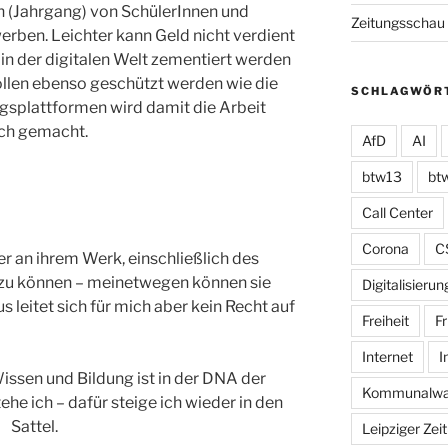
n (Jahrgang) von SchülerInnen und
Zeitungsschau
rben. Leichter kann Geld nicht verdient
 in der digitalen Welt zementiert werden
sollen ebenso geschützt werden wie die
SCHLAGWÖR
splattformen wird damit die Arbeit
ich gemacht.
AfD
AI
btw13
bt
Call Center
Corona
C
er an ihrem Werk, einschließlich des
n zu können – meinetwegen können sie
Digitalisierun
 leitet sich für mich aber kein Recht auf
Freiheit
Fr
Internet
I
issen und Bildung ist in der DNA der
Kommunalwa
he ich – dafür steige ich wieder in den
Sattel.
Leipziger Zei