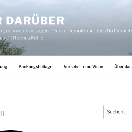
R DARÜBER
, dann wird sie sagen: "Danke Demokratie, dass Du für mich
ast." [Thomas Köhler]
rung
Packungsbeilage
Verkehr – eine Vison
Über das
Suchen
II
nach: