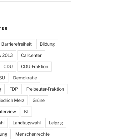
TER
Barrierefreiheit
Bildung
w 2013
Callcenter
CDU
CDU-Fraktion
SU
Demokratie
g
FDP
Freibeuter-Fraktion
iedrich Merz
Grüne
nterview
KI
hl
Landtagswahl
Leipzig
tung
Menschenrechte