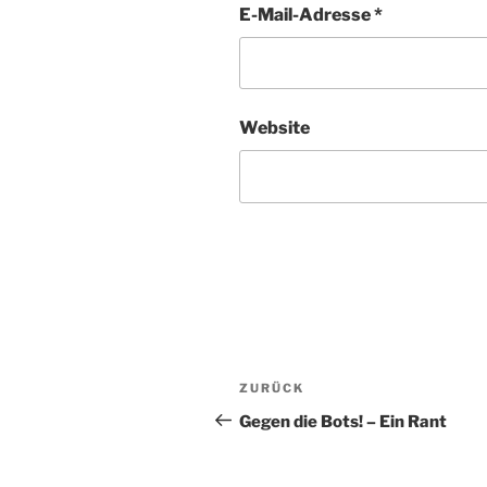
E-Mail-Adresse
*
Website
Beitragsnavigation
Vorheriger
ZURÜCK
Beitrag
Gegen die Bots! – Ein Rant