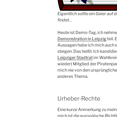
Eigentlich sollte ein Geier au
findet…
Heute ist Demo-Tag, ich nehme
Demonstration in Leipzig
teil.
Aussagen habe ich mich auch en
steigen. Das heißt: Ich kandidie
Leipziger Stadtrat
im Wahlkreis
wieder) Mitglied der Piratenpar
mich nie von den ursprünglichen
anderes Thema.
Urheber-Rechte
Eine kurze Anmerkung zu meine
mich ist die europäische Richt