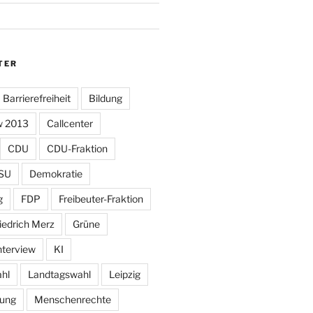
TER
Barrierefreiheit
Bildung
w 2013
Callcenter
CDU
CDU-Fraktion
SU
Demokratie
g
FDP
Freibeuter-Fraktion
iedrich Merz
Grüne
nterview
KI
hl
Landtagswahl
Leipzig
tung
Menschenrechte