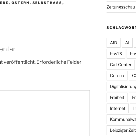
IEBE
,
OSTERN
,
SELBSTHASS
,
Zeitungsschau
SCHLAGWÖR
AfD
AI
entar
btw13
bt
 veröffentlicht.
Erforderliche Felder
Call Center
Corona
C
Digitalisierun
Freiheit
Fr
Internet
I
Kommunalwa
Leipziger Zei