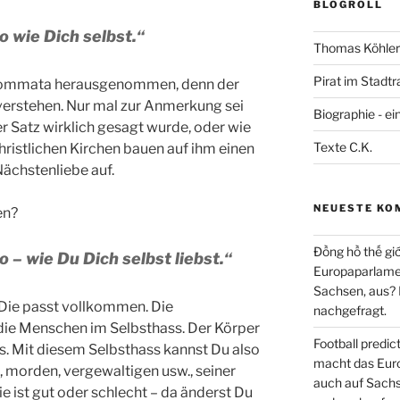
BLOGROLL
 wie Dich selbst.“
Thomas Köhler 
Pirat im Stadtr
n Kommata herausgenommen, denn der
 verstehen. Nur mal zur Anmerkung sei
Biographie - ei
er Satz wirklich gesagt wurde, oder wie
Texte C.K.
ristlichen Kirchen bauen auf ihm einen
Nächstenliebe auf.
NEUESTE KO
en?
Đồng hồ thế giớ
 – wie Du Dich selbst liebst.“
Europaparlament
Sachsen, aus?
 Die passt vollkommen. Die
nachgefragt.
g die Menschen im Selbsthass. Der Körper
Football predi
es. Mit diesem Selbsthass kannst Du also
macht das Euro
morden, vergewaltigen usw., seiner
auch auf Sachs
ie ist gut oder schlecht – da änderst Du