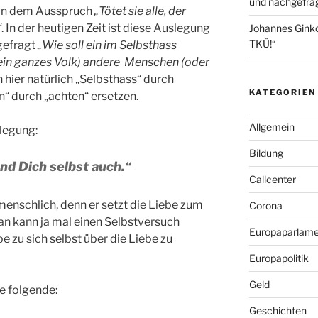
und nachgefrag
n in dem Ausspruch
„Tötet sie alle, der
“
. In der heutigen Zeit ist diese Auslegung
Johannes Gink
TKÜ!“
gefragt
„Wie soll ein im Selbsthass
ein ganzes Volk) andere Menschen (oder
hier natürlich „Selbsthass“ durch
KATEGORIEN
n“ durch „achten“ ersetzen.
Allgemein
legung:
Bildung
nd Dich selbst auch.“
Callcenter
menschlich, denn er setzt die Liebe zum
Corona
Man kann ja mal einen Selbstversuch
Europaparlame
 zu sich selbst über die Liebe zu
Europapolitik
Geld
ie folgende:
Geschichten