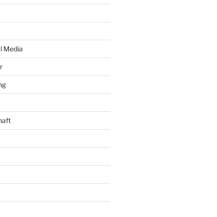
al Media
r
ng
haft