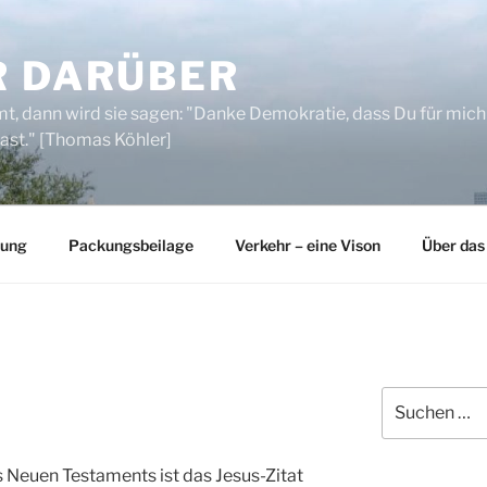
R DARÜBER
, dann wird sie sagen: "Danke Demokratie, dass Du für mich
ast." [Thomas Köhler]
rung
Packungsbeilage
Verkehr – eine Vison
Über das
Suchen
nach:
s Neuen Testaments ist das Jesus-Zitat