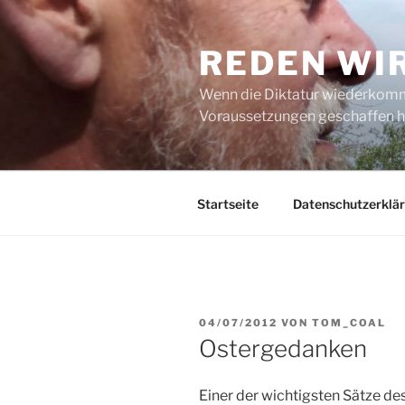
Zum
Inhalt
REDEN WI
springen
Wenn die Diktatur wiederkommt
Voraussetzungen geschaffen h
Startseite
Datenschutzerklä
VERÖFFENTLICHT
04/07/2012
VON
TOM_COAL
AM
Ostergedanken
Einer der wichtigsten Sätze de