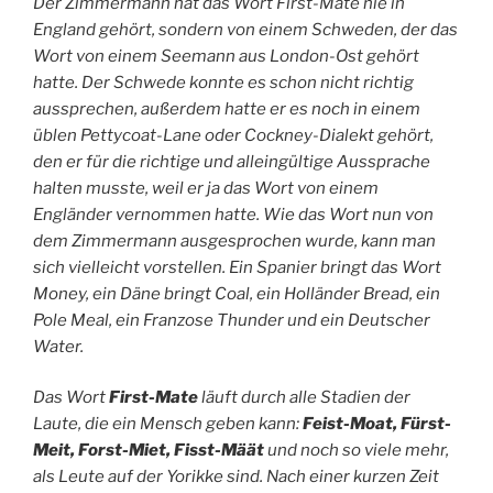
Der Zimmermann hat das Wort First-Mate nie in
England gehört, sondern von einem Schweden, der das
Wort von einem Seemann aus London-Ost gehört
hatte. Der Schwede konnte es schon nicht richtig
aussprechen, außerdem hatte er es noch in einem
üblen Pettycoat-Lane oder Cockney-Dialekt gehört,
den er für die richtige und alleingültige Aussprache
halten musste, weil er ja das Wort von einem
Engländer vernommen hatte. Wie das Wort nun von
dem Zimmermann ausgesprochen wurde, kann man
sich vielleicht vorstellen. Ein Spanier bringt das Wort
Money, ein Däne bringt Coal, ein Holländer Bread, ein
Pole Meal, ein Franzose Thunder und ein Deutscher
Water.
Das Wort
First-Mate
läuft durch alle Stadien der
Laute, die ein Mensch geben kann:
Feist-Moat, Fürst-
Meit, Forst-Miet, Fisst-Määt
und noch so viele mehr,
als Leute auf der Yorikke sind. Nach einer kurzen Zeit