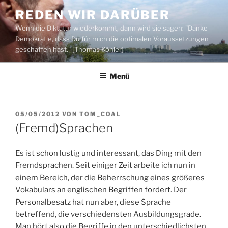
Zum
REDEN WIR DARÜBER
Inhalt
Wenn die Diktatur wiederkommt, dann wird sie sagen: "Danke
springen
Demokratie, dass Du für mich die optimalen Voraussetzungen
geschaffen hast." [Thomas Köhler]
Menü
VERÖFFENTLICHT
05/05/2012
VON
TOM_COAL
AM
(Fremd)Sprachen
Es ist schon lustig und interessant, das Ding mit den
Fremdsprachen. Seit einiger Zeit arbeite ich nun in
einem Bereich, der die Beherrschung eines größeres
Vokabulars an englischen Begriffen fordert. Der
Personalbesatz hat nun aber, diese Sprache
betreffend, die verschiedensten Ausbildungsgrade.
Man hört also die Begriffe in den unterschiedlichsten