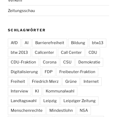
Verkehr
Zeitungsschau
SCHLAGWÖRTER
AfD
AI
Barrierefreiheit
Bildung
btw13
btw 2013
Callcenter
Call Center
CDU
CDU-Fraktion
Corona
CSU
Demokratie
Digitalisierung
FDP
Freibeuter-Fraktion
Freiheit
Friedrich Merz
Grüne
Internet
Interview
KI
Kommunalwahl
Landtagswahl
Leipzig
Leipziger Zeitung
Menschenrechte
Mindestlohn
NSA