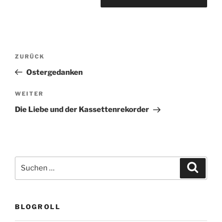
Beitragsnavigation
Vorheriger
ZURÜCK
Beitrag
Ostergedanken
Nächster
WEITER
Beitrag
Die Liebe und der Kassettenrekorder
Suchen
Suche
nach:
BLOGROLL