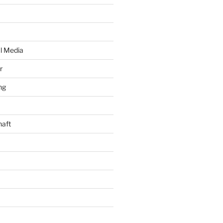
al Media
r
ng
haft