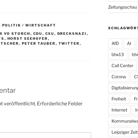
Zeitungsschau
,
POLITIK / WIRTSCHAFT
SCHLAGWÖR
X VO STORCH
,
CDU
,
CSU
,
DRECKSNAZI
,
TS
,
HORST SEEHOFER
,
AfD
AI
UTSCHER
,
PETER TAUBER
,
TWITTER
,
btw13
bt
Call Center
Corona
C
Digitalisierun
entar
Freiheit
Fr
 veröffentlicht.
Erforderliche Felder
Internet
I
Kommunalwa
Leipziger Zei