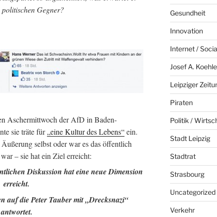
politischen Gegner?
Gesundheit
Innovation
Internet / Soci
Josef A. Koehle
Leipziger Zeitu
Piraten
chen Aschermittwoch der AfD in Baden-
Politik / Wirtsc
e sie träte für
„eine Kultur des Lebens“
ein.
Stadt Leipzig
Äußerung selbst oder war es das öffentlich
r – sie hat ein Ziel erreicht:
Stadtrat
entlichen Diskussion hat eine neue Dimension
Strasbourg
erreicht.
Uncategorized
 auf die Peter Tauber mit „Drecksnazi“
Verkehr
antwortet.