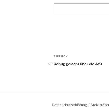
Beitragsnavigation
Vorheriger
ZURÜCK
Beitrag
Genug gelacht über die AfD
Datenschutzerklärung
Stolz präse