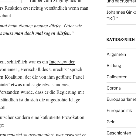
Tauber zum Zugunglück in
und nachgefrag
s Reaktion erst richtig verständlich wenn man
Johannes Gink
schaut.
TKÜ!“
 mal beim Namen nennen dürfen. Oder wie
s muss man doch mal sagen dürfen.
“
KATEGORIEN
Allgemein
en, schließlich war es ein
Interview der
Bildung
von einer „Herrschaft des Unrechts“ sprach
n Koalition, der die von ihm geführte Partei
Callcenter
einte“ etwas und sagte etwas anderes,
Corona
Verstanden wurde, dass er die Regierung mit
ständlich ist da sich die angedrohte Klage
Europaparlame
oll.
Europapolitik
scher sondern eine kalkulierte Provokation.
Geld
ge:
Geschichten
rungspartei so argumentiert, was erwartet er