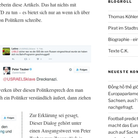
BLOGROLL
rin diese Artikels. Das hat nichts mit
 zu tun – es bietet sich nur an wenn ich über
Thomas Köhler 
n Politikern schreibe.
Pirat im Stadtr
Biographie - ei
Texte C.K.
NEUESTE KO
Đồng hồ thế giớ
erken über diesen Politikersprech den man
Europaparlament
 ein Politiker verständlich äußert, dann ziehen
Sachsen, aus?
nachgefragt.
Zur Erklärung sei gesagt,
Football predi
Dieser Dialog gehört unter
macht das Euro
einen Ausgangstweet von Peter
auch auf Sachs