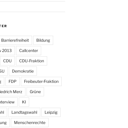
TER
Barrierefreiheit
Bildung
w 2013
Callcenter
CDU
CDU-Fraktion
SU
Demokratie
g
FDP
Freibeuter-Fraktion
iedrich Merz
Grüne
nterview
KI
hl
Landtagswahl
Leipzig
tung
Menschenrechte