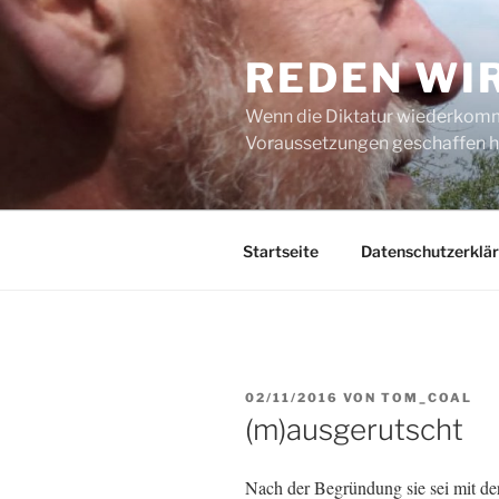
Zum
Inhalt
REDEN WI
springen
Wenn die Diktatur wiederkommt
Voraussetzungen geschaffen h
Startseite
Datenschutzerklä
VERÖFFENTLICHT
02/11/2016
VON
TOM_COAL
AM
(m)ausgerutscht
Nach der Begründung sie sei mit der