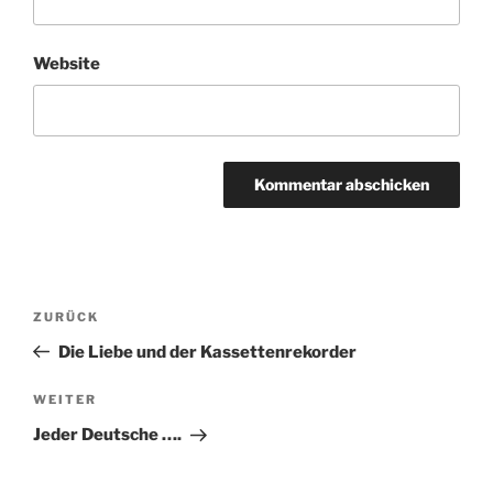
Website
Beitragsnavigation
Vorheriger
ZURÜCK
Beitrag
Die Liebe und der Kassettenrekorder
Nächster
WEITER
Beitrag
Jeder Deutsche ….