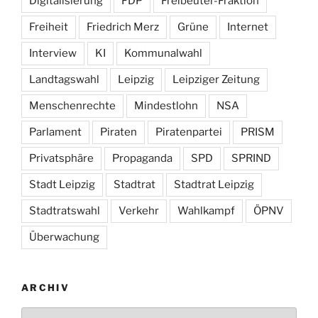
Digitalisierung
FDP
Freibeuter-Fraktion
Freiheit
Friedrich Merz
Grüne
Internet
Interview
KI
Kommunalwahl
Landtagswahl
Leipzig
Leipziger Zeitung
Menschenrechte
Mindestlohn
NSA
Parlament
Piraten
Piratenpartei
PRISM
Privatsphäre
Propaganda
SPD
SPRIND
Stadt Leipzig
Stadtrat
Stadtrat Leipzig
Stadtratswahl
Verkehr
Wahlkampf
ÖPNV
Überwachung
ARCHIV
Archiv