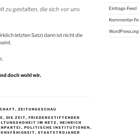
Eintrags-Feed
t zu gestalten, die sich vor uns
Kommentar-Fe
WordPress.org
klich letzten Satz) dann ist nicht die
eint.
s.
ind doch wohl wir.
SCHAFT
,
ZEITUNGSSCHAU
SE
,
DIE ZEIT
,
FRIEDENSSTIFTENDEN
ALTUNGSHOHEIT IM NETZ
,
HEINRICH
ENPARTEI
,
POLITISCHE INSTITUTIONEN
,
IONSFÄHIGKEIT
,
STAATSTROJANER