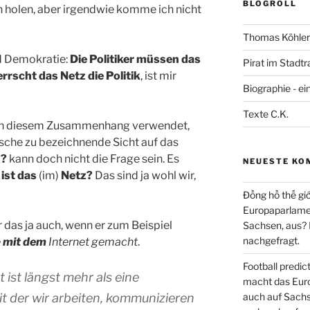
BLOGROLL
n holen, aber irgendwie komme ich nicht
Thomas Köhler 
nd Demokratie:
Die Politiker müssen das
Pirat im Stadtr
rscht das Netz die Politik
, ist mir
Biographie - ei
Texte C.K.
 in diesem Zusammenhang verwendet,
´sche zu bezeichnende Sicht auf das
z?
kann doch nicht die Frage sein. Es
NEUESTE KO
ist das
(im)
Netz?
Das sind ja wohl wir,
Đồng hồ thế giớ
Europaparlament
 das ja auch, wenn er zum Beispiel
Sachsen, aus?
nachgefragt.
e
mit dem
Internet gemacht
.
Football predi
 ist längst mehr als eine
macht das Euro
it der wir arbeiten, kommunizieren
auch auf Sachs