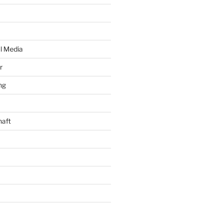
al Media
r
ng
haft