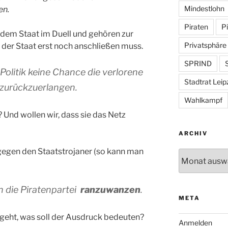
Mindestlohn
en.
Piraten
Pi
 dem Staat im Duell und gehören zur
Privatsphäre
h der Staat erst noch anschließen muss.
SPRIND
S
 Politik keine Chance die verlorene
Stadtrat Leip
 zurückzuerlangen.
Wahlkampf
? Und wollen wir, dass sie das Netz
ARCHIV
gegen den Staatstrojaner (so kann man
Archiv
n die Piratenpartei
ranzuwa
nzen
.
META
geht, was soll der Ausdruck bedeuten?
Anmelden