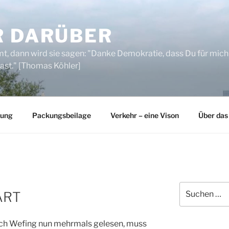
R DARÜBER
, dann wird sie sagen: "Danke Demokratie, dass Du für mich
ast." [Thomas Köhler]
rung
Packungsbeilage
Verkehr – eine Vison
Über das
Suchen
ART
nach:
rich Wefing nun mehrmals gelesen, muss