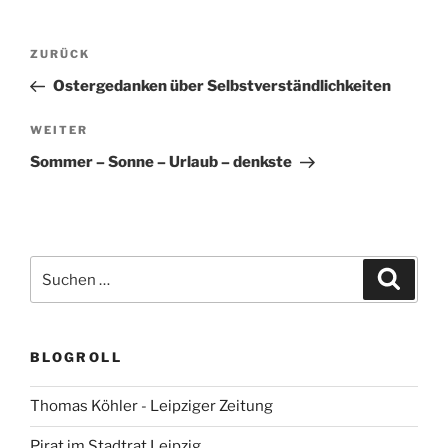
Beitragsnavigation
Vorheriger
ZURÜCK
Beitrag
Ostergedanken über Selbstverständlichkeiten
Nächster
WEITER
Beitrag
Sommer – Sonne – Urlaub – denkste
Suchen
Suche
nach:
BLOGROLL
Thomas Köhler - Leipziger Zeitung
Pirat im Stadtrat Leipzig