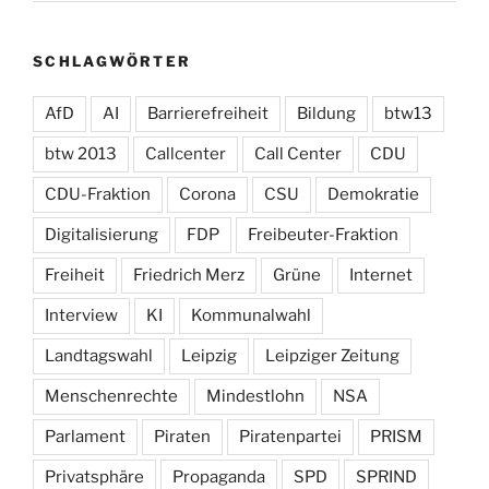
SCHLAGWÖRTER
AfD
AI
Barrierefreiheit
Bildung
btw13
btw 2013
Callcenter
Call Center
CDU
CDU-Fraktion
Corona
CSU
Demokratie
Digitalisierung
FDP
Freibeuter-Fraktion
Freiheit
Friedrich Merz
Grüne
Internet
Interview
KI
Kommunalwahl
Landtagswahl
Leipzig
Leipziger Zeitung
Menschenrechte
Mindestlohn
NSA
Parlament
Piraten
Piratenpartei
PRISM
Privatsphäre
Propaganda
SPD
SPRIND