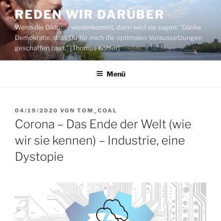
Zum
REDEN WIR DARÜBER
Inhalt
Wenn die Diktatur wiederkommt, dann wird sie sagen: "Danke
springen
Demokratie, dass Du für mich die optimalen Voraussetzungen
geschaffen hast." [Thomas Köhler]
Menü
VERÖFFENTLICHT
04/19/2020
VON
TOM_COAL
AM
Corona – Das Ende der Welt (wie
wir sie kennen) – Industrie, eine
Dystopie