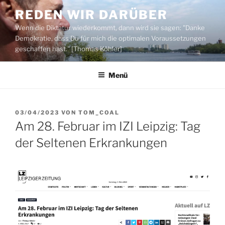
Zum
REDEN WIR DARÜBER
Inhalt
Wenn die Diktatur wiederkommt, dann wird sie sagen: "Danke
springen
Demokratie, dass Du für mich die optimalen Voraussetzungen
geschaffen hast." [Thomas Köhler]
Menü
VERÖFFENTLICHT
03/04/2023
VON
TOM_COAL
AM
Am 28. Februar im IZI Leipzig: Tag
der Seltenen Erkrankungen