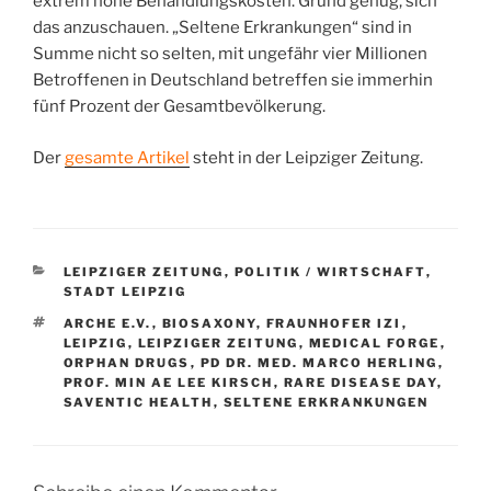
extrem hohe Behandlungskosten. Grund genug, sich
das anzuschauen. „Seltene Erkrankungen“ sind in
Summe nicht so selten, mit ungefähr vier Millionen
Betroffenen in Deutschland betreffen sie immerhin
fünf Prozent der Gesamtbevölkerung.
Der
gesamte Artikel
steht in der Leipziger Zeitung.
KATEGORIEN
LEIPZIGER ZEITUNG
,
POLITIK / WIRTSCHAFT
,
STADT LEIPZIG
SCHLAGWÖRTER
ARCHE E.V.
,
BIOSAXONY
,
FRAUNHOFER IZI
,
LEIPZIG
,
LEIPZIGER ZEITUNG
,
MEDICAL FORGE
,
ORPHAN DRUGS
,
PD DR. MED. MARCO HERLING
,
PROF. MIN AE LEE KIRSCH
,
RARE DISEASE DAY
,
SAVENTIC HEALTH
,
SELTENE ERKRANKUNGEN