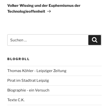
Beitrag
Volker Wissing und der Euphemismus der
Technologieoffenheit
Suchen
Suche
nach:
BLOGROLL
Thomas Köhler - Leipziger Zeitung
Pirat im Stadtrat Leipzig
Biographie - ein Versuch
Texte C.K.