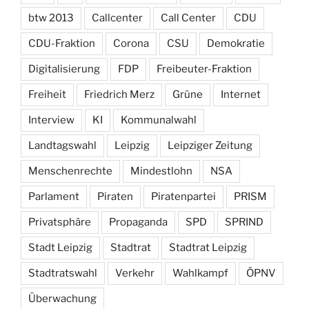
btw 2013
Callcenter
Call Center
CDU
CDU-Fraktion
Corona
CSU
Demokratie
Digitalisierung
FDP
Freibeuter-Fraktion
Freiheit
Friedrich Merz
Grüne
Internet
Interview
KI
Kommunalwahl
Landtagswahl
Leipzig
Leipziger Zeitung
Menschenrechte
Mindestlohn
NSA
Parlament
Piraten
Piratenpartei
PRISM
Privatsphäre
Propaganda
SPD
SPRIND
Stadt Leipzig
Stadtrat
Stadtrat Leipzig
Stadtratswahl
Verkehr
Wahlkampf
ÖPNV
Überwachung