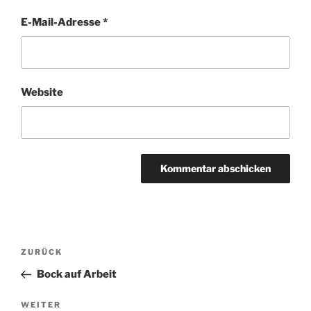
E-Mail-Adresse
*
Website
Beitragsnavigation
Vorheriger
ZURÜCK
Beitrag
Bock auf Arbeit
Nächster
WEITER