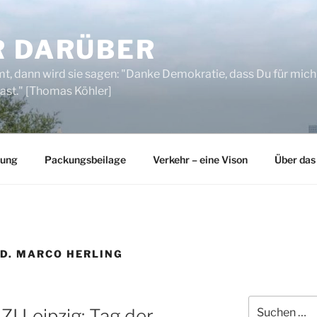
R DARÜBER
, dann wird sie sagen: "Danke Demokratie, dass Du für mich
ast." [Thomas Köhler]
rung
Packungsbeilage
Verkehr – eine Vison
Über das
ED. MARCO HERLING
Suchen
ZI Leipzig: Tag der