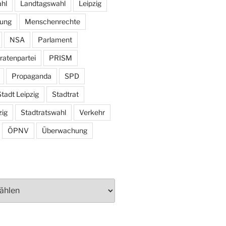
hl
Landtagswahl
Leipzig
tung
Menschenrechte
NSA
Parlament
ratenpartei
PRISM
Propaganda
SPD
tadt Leipzig
Stadtrat
zig
Stadtratswahl
Verkehr
ÖPNV
Überwachung