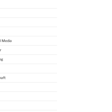
al Media
r
ng
haft