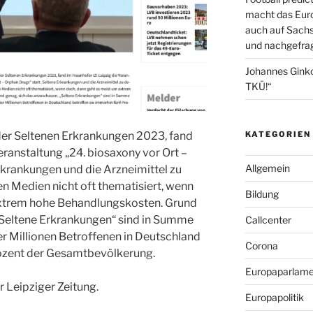
macht das Euro
auch auf Sachs
und nachgefrag
Johannes Gink
TKÜ!“
KATEGORIEN
der Seltenen Erkrankungen 2023, fand
eranstaltung „24. biosaxony vor Ort –
Allgemein
rkrankungen und die Arzneimittel zu
n Medien nicht oft thematisiert, wenn
Bildung
extrem hohe Behandlungskosten. Grund
„Seltene Erkrankungen“ sind in Summe
Callcenter
ier Millionen Betroffenen in Deutschland
Corona
rozent der Gesamtbevölkerung.
Europaparlame
r Leipziger Zeitung.
Europapolitik