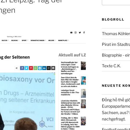
nach:
ngen
BLOGROLL
Thomas Köhler 
Pirat im Stadtr
Biographie - ei
Texte C.K.
NEUESTE KO
Đồng hồ thế giớ
Europaparlament
Sachsen, aus?
nachgefragt.
Football predi