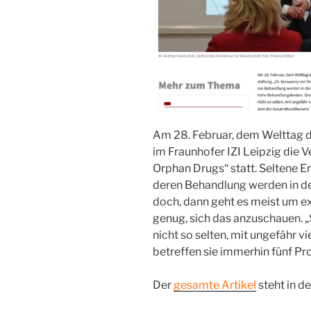
Am 28. Februar, dem Welttag 
im Fraunhofer IZI Leipzig die V
Orphan Drugs“ statt. Seltene E
deren Behandlung werden in de
doch, dann geht es meist um 
genug, sich das anzuschauen. 
nicht so selten, mit ungefähr v
betreffen sie immerhin fünf P
Der
gesamte Artikel
steht in de