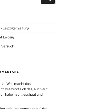
- Leipziger Zeitung
at Leipzig
n Versuch
MMENTARE
i
zu
Was macht das
, wie wirkt sich das, auch auf
 Ich habe nachgeschaut und
ction software download
zu
Was