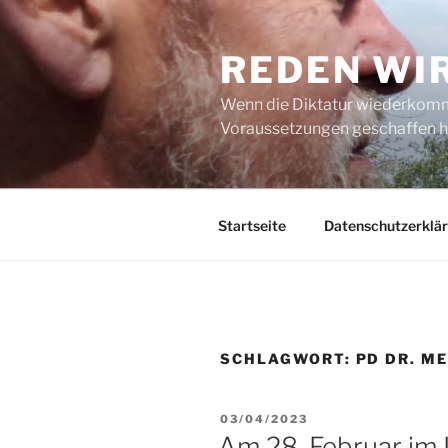
Zum
Inhalt
REDEN WI
springen
Wenn die Diktatur wiederkommt
Voraussetzungen geschaffen h
Startseite
Datenschutzerklä
SCHLAGWORT:
PD DR. M
VERÖFFENTLICHT
03/04/2023
AM
Am 28. Februar im I