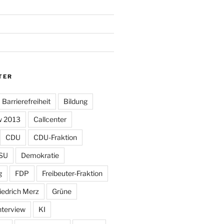
TER
Barrierefreiheit
Bildung
w 2013
Callcenter
CDU
CDU-Fraktion
SU
Demokratie
g
FDP
Freibeuter-Fraktion
iedrich Merz
Grüne
nterview
KI