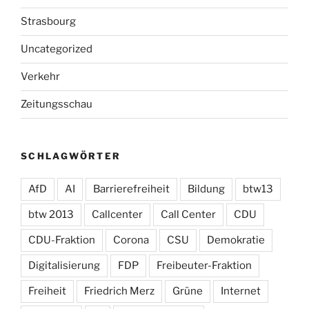
Strasbourg
Uncategorized
Verkehr
Zeitungsschau
SCHLAGWÖRTER
AfD
AI
Barrierefreiheit
Bildung
btw13
btw 2013
Callcenter
Call Center
CDU
CDU-Fraktion
Corona
CSU
Demokratie
Digitalisierung
FDP
Freibeuter-Fraktion
Freiheit
Friedrich Merz
Grüne
Internet