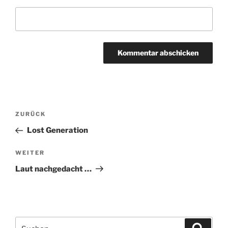
Beitragsnavigation
Vorheriger
ZURÜCK
Beitrag
Lost Generation
Nächster
WEITER
Beitrag
Laut nachgedacht …
Suchen
Suche