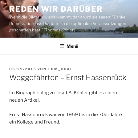
Zum
REDEN WIR DARÜBER
Inhalt
Wenn die Diktatur wiederkommt, dann wird sie sagen: "Danke
springen
Demokratie, dass Du für mich die optimalen Voraussetzungen
geschaffen hast." [Thomas Köhler]
Menü
VERÖFFENTLICHT
05/29/2013
VON
TOM_COAL
AM
Weggefährten – Ernst Hassenrück
Im Biographieblog zu Josef A. Köhler gibt es einen
neuen Artikel.
Ernst Hassenrück
war von 1959 bis in die 70er Jahre
ein Kollege und Freund.