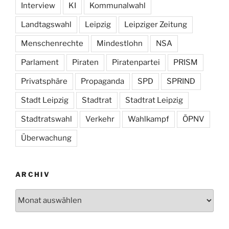
Interview
KI
Kommunalwahl
Landtagswahl
Leipzig
Leipziger Zeitung
Menschenrechte
Mindestlohn
NSA
Parlament
Piraten
Piratenpartei
PRISM
Privatsphäre
Propaganda
SPD
SPRIND
Stadt Leipzig
Stadtrat
Stadtrat Leipzig
Stadtratswahl
Verkehr
Wahlkampf
ÖPNV
Überwachung
ARCHIV
Archiv