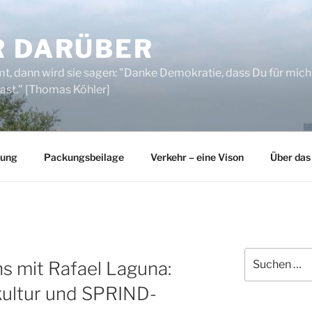
R DARÜBER
, dann wird sie sagen: "Danke Demokratie, dass Du für mich
ast." [Thomas Köhler]
rung
Packungsbeilage
Verkehr – eine Vison
Über das
Suchen
hs mit Rafael Laguna:
nach:
kultur und SPRIND-