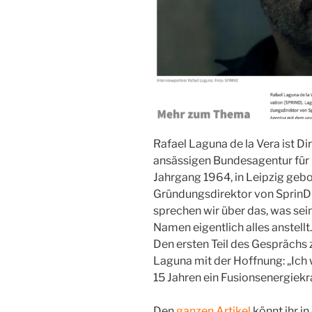
Rafael Laguna de la Vera ist Di
ansässigen Bundesagentur für 
Jahrgang 1964, in Leipzig geb
Gründungsdirektor von SprinD
sprechen wir über das, was se
Namen eigentlich alles anstellt.
Den ersten Teil des Gesprächs 
Laguna mit der Hoffnung: „Ich wi
15 Jahren ein Fusionsenergiekr
Den
ganzen Artikel
könnt ihr in