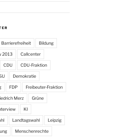
TER
Barrierefreiheit
Bildung
w 2013
Callcenter
CDU
CDU-Fraktion
SU
Demokratie
g
FDP
Freibeuter-Fraktion
iedrich Merz
Grüne
nterview
KI
hl
Landtagswahl
Leipzig
tung
Menschenrechte