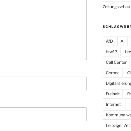
Zeitungsschau
SCHLAGWÖR
AfD
AI
btw13
bt
Call Center
Corona
C
Digitalisierun
Freiheit
Fr
Internet
I
Kommunalwa
Leipziger Zei