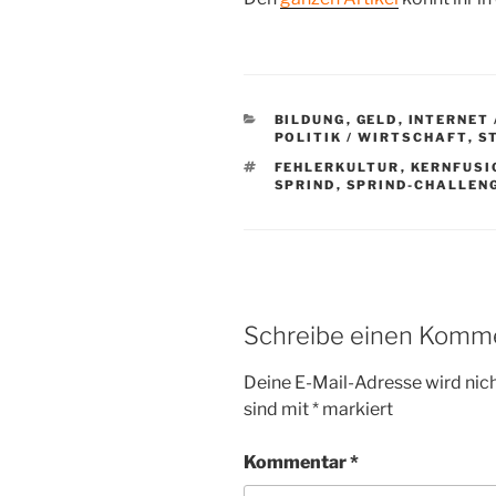
KATEGORIEN
BILDUNG
,
GELD
,
INTERNET 
POLITIK / WIRTSCHAFT
,
S
SCHLAGWÖRTER
FEHLERKULTUR
,
KERNFUSI
SPRIND
,
SPRIND-CHALLEN
Schreibe einen Komm
Deine E-Mail-Adresse wird nicht
sind mit
*
markiert
Kommentar
*