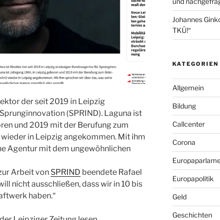
und nachgefrag
Johannes Gink
TKÜ!“
KATEGORIEN
Allgemein
rektor der seit 2019 in Leipzig
Bildung
Sprunginnovation (SPRIND). Laguna ist
Callcenter
oren und 2019 mit der Berufung zum
 wieder in Leipzig angekommen. Mit ihm
Corona
ine Agentur mit dem ungewöhnlichen
Europaparlame
zur Arbeit von
SPRIND
beendete Rafael
Europapolitik
ll nicht ausschließen, dass wir in 10 bis
aftwerk haben.“
Geld
Geschichten
 der Leipziger Zeitung lesen.