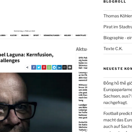
BLOGROLL
Thomas Köhler 
Pirat im Stadtr
Biographie - ei
Texte C.K.
NEUESTE KO
Đồng hồ thế giớ
Europaparlament
Sachsen, aus?
nachgefragt.
Football predi
macht das Euro
auch auf Sachs