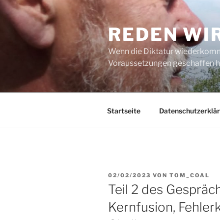
Zum
Inhalt
REDEN WI
springen
Wenn die Diktatur wiederkommt
Voraussetzungen geschaffen h
Startseite
Datenschutzerklä
VERÖFFENTLICHT
02/02/2023
VON
TOM_COAL
AM
Teil 2 des Gespräc
Kernfusion, Fehler