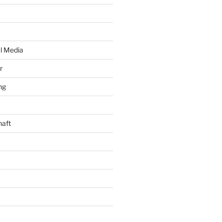
al Media
r
ng
haft