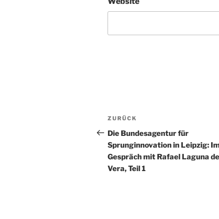
Website
Beitragsnavigation
Vorheriger
ZURÜCK
Beitrag
Die Bundesagentur für
Sprunginnovation in Leipzig: I
Gespräch mit Rafael Laguna de
Vera, Teil 1