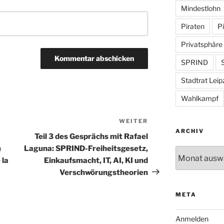
Mindestlohn
Piraten
Pi
Privatsphäre
SPRIND
S
Stadtrat Leip
Wahlkampf
WEITER
Nächster
ARCHIV
Beitrag
Teil 3 des Gesprächs mit Rafael
m
Laguna: SPRIND-Freiheitsgesetz,
Archiv
 la
Einkaufsmacht, IT, AI, KI und
Verschwörungstheorien
META
Anmelden