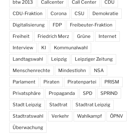
btw 2013
Callcenter
Call Center
CDU
CDU-Fraktion
Corona
CSU
Demokratie
Digitalisierung
FDP
Freibeuter-Fraktion
Freiheit
Friedrich Merz
Grüne
Internet
Interview
KI
Kommunalwahl
Landtagswahl
Leipzig
Leipziger Zeitung
Menschenrechte
Mindestlohn
NSA
Parlament
Piraten
Piratenpartei
PRISM
Privatsphäre
Propaganda
SPD
SPRIND
Stadt Leipzig
Stadtrat
Stadtrat Leipzig
Stadtratswahl
Verkehr
Wahlkampf
ÖPNV
Überwachung