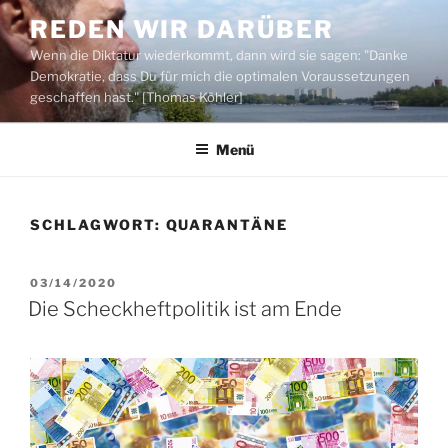
Zum
REDEN WIR DARÜBER
Inhalt
Wenn die Diktatur wiederkommt, dann wird sie sagen: "Danke
springen
Demokratie, dass Du für mich die optimalen Voraussetzungen
geschaffen hast." [Thomas Köhler]
Menü
SCHLAGWORT:
QUARANTÄNE
VERÖFFENTLICHT
03/14/2020
AM
Die Scheckheftpolitik ist am Ende