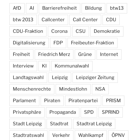
AfD
AI
Barrierefreiheit
Bildung
btw13
btw 2013
Callcenter
Call Center
CDU
CDU-Fraktion
Corona
CSU
Demokratie
Digitalisierung
FDP
Freibeuter-Fraktion
Freiheit
Friedrich Merz
Grüne
Internet
Interview
KI
Kommunalwahl
Landtagswahl
Leipzig
Leipziger Zeitung
Menschenrechte
Mindestlohn
NSA
Parlament
Piraten
Piratenpartei
PRISM
Privatsphäre
Propaganda
SPD
SPRIND
Stadt Leipzig
Stadtrat
Stadtrat Leipzig
Stadtratswahl
Verkehr
Wahlkampf
ÖPNV