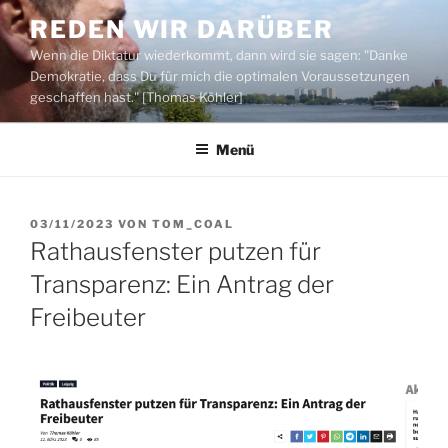
Zum
REDEN WIR DARÜBER
Inhalt
Wenn die Diktatur wiederkommt, dann wird sie sagen: "Danke
springen
Demokratie, dass Du für mich die optimalen Voraussetzungen
geschaffen hast." [Thomas Köhler]
Menü
VERÖFFENTLICHT
03/11/2023
VON
TOM_COAL
AM
Rathausfenster putzen für
Transparenz: Ein Antrag der
Freibeuter