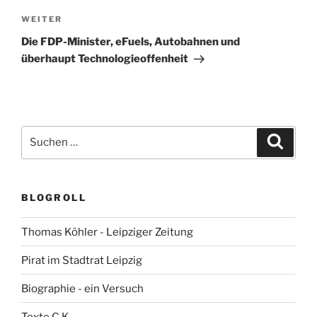
Nächster
WEITER
Beitrag
Die FDP-Minister, eFuels, Autobahnen und
überhaupt Technologieoffenheit
Suchen
Suche
nach:
BLOGROLL
Thomas Köhler - Leipziger Zeitung
Pirat im Stadtrat Leipzig
Biographie - ein Versuch
Texte C.K.