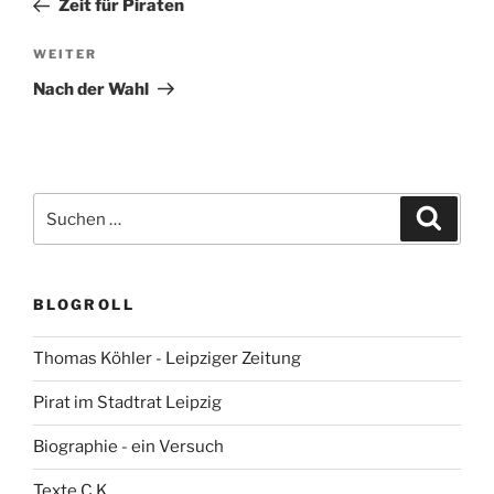
Zeit für Piraten
Nächster
WEITER
Beitrag
Nach der Wahl
Suchen
Suche
nach:
BLOGROLL
Thomas Köhler - Leipziger Zeitung
Pirat im Stadtrat Leipzig
Biographie - ein Versuch
Texte C.K.