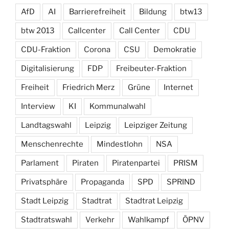
AfD
AI
Barrierefreiheit
Bildung
btw13
btw 2013
Callcenter
Call Center
CDU
CDU-Fraktion
Corona
CSU
Demokratie
Digitalisierung
FDP
Freibeuter-Fraktion
Freiheit
Friedrich Merz
Grüne
Internet
Interview
KI
Kommunalwahl
Landtagswahl
Leipzig
Leipziger Zeitung
Menschenrechte
Mindestlohn
NSA
Parlament
Piraten
Piratenpartei
PRISM
Privatsphäre
Propaganda
SPD
SPRIND
Stadt Leipzig
Stadtrat
Stadtrat Leipzig
Stadtratswahl
Verkehr
Wahlkampf
ÖPNV