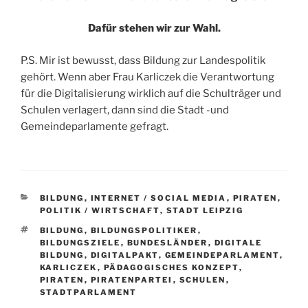
Dafür stehen wir zur Wahl.
P.S. Mir ist bewusst, dass Bildung zur Landespolitik
gehört. Wenn aber Frau Karliczek die Verantwortung
für die Digitalisierung wirklich auf die Schulträger und
Schulen verlagert, dann sind die Stadt -und
Gemeindeparlamente gefragt.
KATEGORIEN
BILDUNG
,
INTERNET / SOCIAL MEDIA
,
PIRATEN
,
POLITIK / WIRTSCHAFT
,
STADT LEIPZIG
SCHLAGWÖRTER
BILDUNG
,
BILDUNGSPOLITIKER
,
BILDUNGSZIELE
,
BUNDESLÄNDER
,
DIGITALE
BILDUNG
,
DIGITALPAKT
,
GEMEINDEPARLAMENT
,
KARLICZEK
,
PÄDAGOGISCHES KONZEPT
,
PIRATEN
,
PIRATENPARTEI
,
SCHULEN
,
STADTPARLAMENT