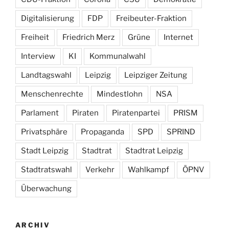
Digitalisierung
FDP
Freibeuter-Fraktion
Freiheit
Friedrich Merz
Grüne
Internet
Interview
KI
Kommunalwahl
Landtagswahl
Leipzig
Leipziger Zeitung
Menschenrechte
Mindestlohn
NSA
Parlament
Piraten
Piratenpartei
PRISM
Privatsphäre
Propaganda
SPD
SPRIND
Stadt Leipzig
Stadtrat
Stadtrat Leipzig
Stadtratswahl
Verkehr
Wahlkampf
ÖPNV
Überwachung
ARCHIV