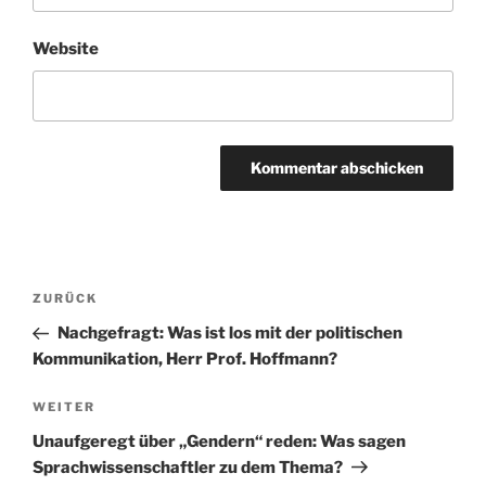
Website
Beitragsnavigation
Vorheriger
ZURÜCK
Beitrag
Nachgefragt: Was ist los mit der politischen
Kommunikation, Herr Prof. Hoffmann?
Nächster
WEITER
Beitrag
Unaufgeregt über „Gendern“ reden: Was sagen
Sprachwissenschaftler zu dem Thema?