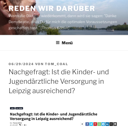
Zum
REDEN WIR DARÜBER
Inhalt
Wenn die Diktatur wiederkommt, dann wird sie sagen: "Danke
springen
Demokratie, dass Du für mich die optimalen Voraussetzungen
geschaffen hast." [Thomas Köhler]
Menü
VERÖFFENTLICHT
06/29/2024
VON
TOM_COAL
AM
Nachgefragt: Ist die Kinder- und
Jugendärztliche Versorgung in
Leipzig ausreichend?