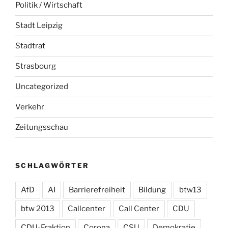
Politik / Wirtschaft
Stadt Leipzig
Stadtrat
Strasbourg
Uncategorized
Verkehr
Zeitungsschau
SCHLAGWÖRTER
AfD
AI
Barrierefreiheit
Bildung
btw13
btw 2013
Callcenter
Call Center
CDU
CDU-Fraktion
Corona
CSU
Demokratie