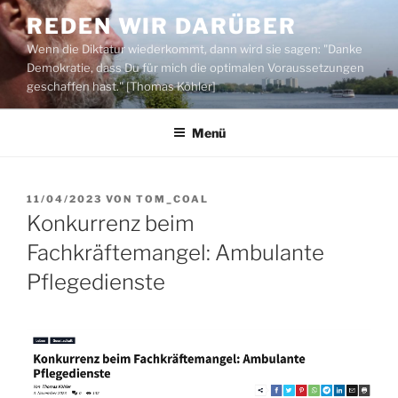
Zum
REDEN WIR DARÜBER
Inhalt
Wenn die Diktatur wiederkommt, dann wird sie sagen: "Danke
springen
Demokratie, dass Du für mich die optimalen Voraussetzungen
geschaffen hast." [Thomas Köhler]
Menü
VERÖFFENTLICHT
11/04/2023
VON
TOM_COAL
AM
Konkurrenz beim
Fachkräftemangel: Ambulante
Pflegedienste