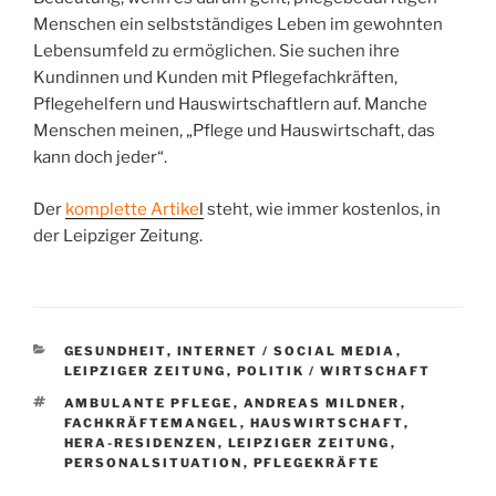
Menschen ein selbstständiges Leben im gewohnten
Lebensumfeld zu ermöglichen. Sie suchen ihre
Kundinnen und Kunden mit Pflegefachkräften,
Pflegehelfern und Hauswirtschaftlern auf. Manche
Menschen meinen, „Pflege und Hauswirtschaft, das
kann doch jeder“.
Der
komplette Artike
l
steht, wie immer kostenlos, in
der Leipziger Zeitung.
KATEGORIEN
GESUNDHEIT
,
INTERNET / SOCIAL MEDIA
,
LEIPZIGER ZEITUNG
,
POLITIK / WIRTSCHAFT
SCHLAGWÖRTER
AMBULANTE PFLEGE
,
ANDREAS MILDNER
,
FACHKRÄFTEMANGEL
,
HAUSWIRTSCHAFT
,
HERA-RESIDENZEN
,
LEIPZIGER ZEITUNG
,
PERSONALSITUATION
,
PFLEGEKRÄFTE