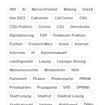
AfD
AI
Barrierefreiheit
Bildung
btw13
btw 2013
Callcenter
Call Center
CDU
CDU-Fraktion
Corona
CSU
Demokratie
Digitalisierung
FDP
Freibeuter-Fraktion
Freiheit
Friedrich Merz
Grüne
Internet
Interview
KI
Kommunalwahl
Landtagswahl
Leipzig
Leipziger Zeitung
Menschenrechte
Mindestlohn
NSA
Parlament
Piraten
Piratenpartei
PRISM
Privatsphäre
Propaganda
SPD
SPRIND
Stadt Leipzig
Stadtrat
Stadtrat Leipzig
Stadtratswahl
Verkehr
Wahlkampf
ÖPNV