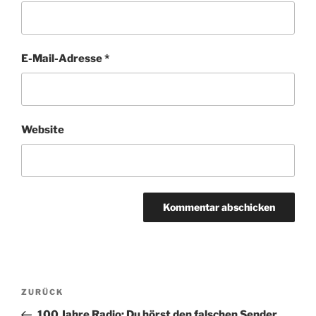
E-Mail-Adresse
*
Website
Beitragsnavigation
Vorheriger
ZURÜCK
Beitrag
100 Jahre Radio: Du hörst den falschen Sender