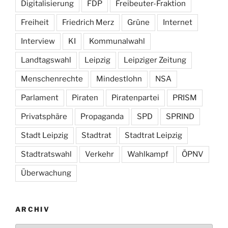
Digitalisierung
FDP
Freibeuter-Fraktion
Freiheit
Friedrich Merz
Grüne
Internet
Interview
KI
Kommunalwahl
Landtagswahl
Leipzig
Leipziger Zeitung
Menschenrechte
Mindestlohn
NSA
Parlament
Piraten
Piratenpartei
PRISM
Privatsphäre
Propaganda
SPD
SPRIND
Stadt Leipzig
Stadtrat
Stadtrat Leipzig
Stadtratswahl
Verkehr
Wahlkampf
ÖPNV
Überwachung
ARCHIV