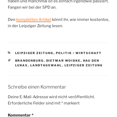
haben und manchmal ist es einfach irgendwie passiert.
Fangen wir bei der SPD an.
Den
kompletten Artikel
könnt ihr, wie immer kostenlos,
in der Leipziger Zeitung lesen.
KATEGORIEN
LEIPZIGER ZEITUNG
,
POLITIK / WIRTSCHAFT
SCHLAGWÖRTER
BRANDENBURG
,
DIETMAR WOIDKE
,
HAU DEN
LUKAS
,
LANDTAGSWAHL
,
LEIPZIGER ZEITUNG
Schreibe einen Kommentar
Deine E-Mail-Adresse wird nicht veröffentlicht.
Erforderliche Felder sind mit
*
markiert
Kommentar
*