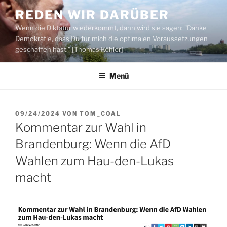
Zum
REDEN WIR DARÜBER
Inhalt
Wenn die Diktatur wiederkommt, dann wird sie sagen: "Danke
springen
Demokratie, dass Du für mich die optimalen Voraussetzungen
geschaffen hast." [Thomas Köhler]
Menü
VERÖFFENTLICHT
09/24/2024
VON
TOM_COAL
AM
Kommentar zur Wahl in
Brandenburg: Wenn die AfD
Wahlen zum Hau-den-Lukas
macht